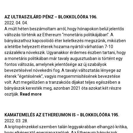
dollárnak – BlokkolóÓra 197.
AZ ULTRASZILÁRD PÉNZ – BLOKKOLÓÓRA 196.
2022. 04. 04.
A múlt héten beszámoltam arról, hogy hónapokon belül jelentős
változás történik az Ethereum “monetáris politikájában”. A
bányászathoz kapcsolódó éter keletkezés megszűnik, miközben
a letétbe helyezett éterek hozama nyártól várhatóan 7-10
százalékra növekszik. Ugyanakkor érdemes észben tartani, hogy
a monetáris politikában már tavaly augusztusban is történt egy
fontos változás, amelynek jelentősége az új szabályok
bevezetésével növekedni fog. A tavalyi változtatás lényege az
éterek “égetésének”, vagyis megsemmisítésének bevezetése
volt. Azt megelőzően a tranzakciós díjakat teljes egészében a
bányászok keresték meg, azonban 2021 óta azokat két részre
osztják.
Read more
about Az ultraszilárd pénz – BlokkolóÓra 196.
KAMATEMELÉS AZ ETHEREUMON IS – BLOKKOLÓÓRA 195.
2022. 03. 28.
A kriptopénzekkel szemben talán leggyakrabban elhangzó kritika,
hogy elképesztő energiapazarlóak. Az Ethereum bányászok