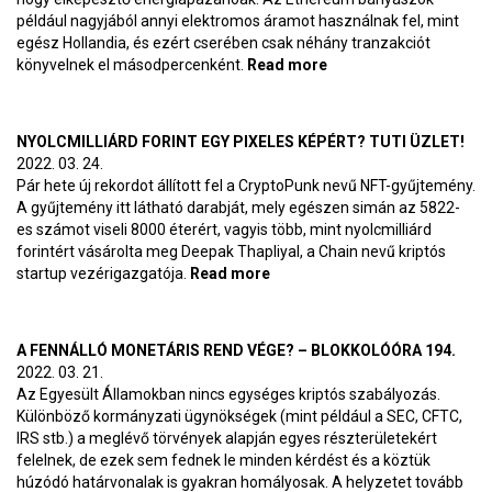
például nagyjából annyi elektromos áramot használnak fel, mint
egész Hollandia, és ezért cserében csak néhány tranzakciót
könyvelnek el másodpercenként.
Read more
about Kamatemelés
az Ethereumon is –
BlokkolóÓra 195.
NYOLCMILLIÁRD FORINT EGY PIXELES KÉPÉRT? TUTI ÜZLET!
2022. 03. 24.
Pár hete új rekordot állított fel a CryptoPunk nevű NFT-gyűjtemény.
A gyűjtemény itt látható darabját, mely egészen simán az 5822-
es számot viseli 8000 éterért, vagyis több, mint nyolcmilliárd
forintért vásárolta meg Deepak Thapliyal, a Chain nevű kriptós
startup vezérigazgatója.
Read more
about Nyolcmilliárd forint egy
pixeles képért? Tuti üzlet!
A FENNÁLLÓ MONETÁRIS REND VÉGE? – BLOKKOLÓÓRA 194.
2022. 03. 21.
Az Egyesült Államokban nincs egységes kriptós szabályozás.
Különböző kormányzati ügynökségek (mint például a SEC, CFTC,
IRS stb.) a meglévő törvények alapján egyes részterületekért
felelnek, de ezek sem fednek le minden kérdést és a köztük
húzódó határvonalak is gyakran homályosak. A helyzetet tovább