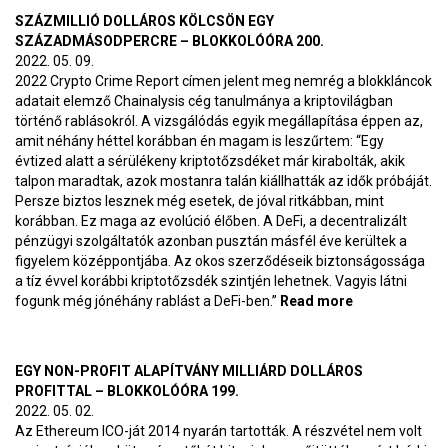
SZÁZMILLIÓ DOLLÁROS KÖLCSÖN EGY
SZÁZADMÁSODPERCRE – BLOKKOLÓÓRA 200.
2022. 05. 09.
2022 Crypto Crime Report címen jelent meg nemrég a blokkláncok
adatait elemző Chainalysis cég tanulmánya a kriptovilágban
történő rablásokról. A vizsgálódás egyik megállapítása éppen az,
amit néhány héttel korábban én magam is leszűrtem: “Egy
évtized alatt a sérülékeny kriptotőzsdéket már kirabolták, akik
talpon maradtak, azok mostanra talán kiállhatták az idők próbáját.
Persze biztos lesznek még esetek, de jóval ritkábban, mint
korábban. Ez maga az evolúció élőben. A DeFi, a decentralizált
pénzügyi szolgáltatók azonban pusztán másfél éve kerültek a
figyelem középpontjába. Az okos szerződéseik biztonságossága
a tíz évvel korábbi kriptotőzsdék szintjén lehetnek. Vagyis látni
fogunk még jónéhány rablást a DeFi-ben.”
Read more
about Százmil
dolláros kölc
egy
századmásod
EGY NON-PROFIT ALAPÍTVÁNY MILLIÁRD DOLLÁROS
– BlokkolóÓra
PROFITTAL – BLOKKOLÓÓRA 199.
2022. 05. 02.
Az Ethereum ICO-ját 2014 nyarán tartották. A részvétel nem volt