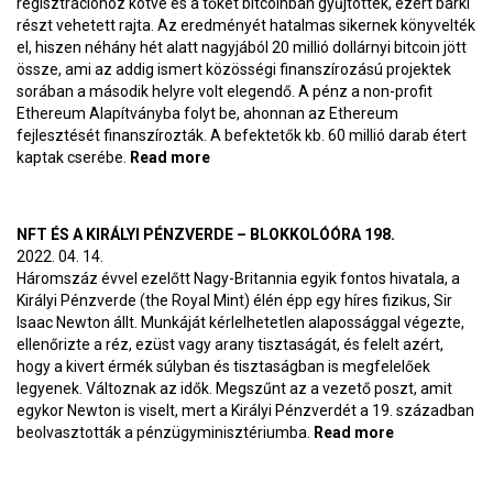
regisztrációhoz kötve és a tőkét bitcoinban gyűjtötték, ezért bárki
részt vehetett rajta. Az eredményét hatalmas sikernek könyvelték
el, hiszen néhány hét alatt nagyjából 20 millió dollárnyi bitcoin jött
össze, ami az addig ismert közösségi finanszírozású projektek
sorában a második helyre volt elegendő. A pénz a non-profit
Ethereum Alapítványba folyt be, ahonnan az Ethereum
fejlesztését finanszírozták. A befektetők kb. 60 millió darab étert
kaptak cserébe.
Read more
about Egy non-profit alapítvány
milliárd dolláros profittal –
BlokkolóÓra 199.
NFT ÉS A KIRÁLYI PÉNZVERDE – BLOKKOLÓÓRA 198.
2022. 04. 14.
Háromszáz évvel ezelőtt Nagy-Britannia egyik fontos hivatala, a
Királyi Pénzverde (the Royal Mint) élén épp egy híres fizikus, Sir
Isaac Newton állt. Munkáját kérlelhetetlen alapossággal végezte,
ellenőrizte a réz, ezüst vagy arany tisztaságát, és felelt azért,
hogy a kivert érmék súlyban és tisztaságban is megfelelőek
legyenek. Változnak az idők. Megszűnt az a vezető poszt, amit
egykor Newton is viselt, mert a Királyi Pénzverdét a 19. században
beolvasztották a pénzügyminisztériumba.
Read more
about NFT és
a Királyi
Pénzverde –