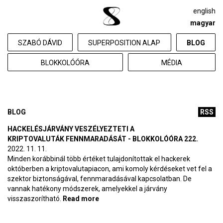
english
magyar
SZABÓ DÁVID
SUPERPOSITION ALAP
BLOG
BLOKKOLÓÓRA
MÉDIA
BLOG
RSS
HACKELÉSJÁRVÁNY VESZÉLYEZTETI A
KRIPTOVALUTÁK FENNMARADÁSÁT - BLOKKOLÓÓRA 222.
2022. 11. 11.
Minden korábbinál több értéket tulajdonítottak el hackerek
októberben a kriptovalutapiacon, ami komoly kérdéseket vet fel a
szektor biztonságával, fennmaradásával kapcsolatban. De
vannak hatékony módszerek, amelyekkel a járvány
visszaszorítható.
Read more
about Hackelésjárvány veszélyezteti
a kriptovaluták fennmaradását -
BlokkolóÓra 222.