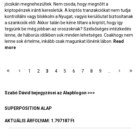
jócskán megnehezültek. Nem csoda, hogy megnőtt a
kriptopénzek iránti keresletük. A kriptós tranzakciókat nem tudja
kontrollálni vagy blokkolni a Nyugat, vagyis kerülőutat biztosítanak
a szankciók elől. Akkor talán be kéne tiltani a kriptót, hogy így
tegyünk be még jobban az oroszoknak? Szélsőséges intézkedés
lenne, de háborús időkben sok minden lehetséges. Csakhogy nem
lenne sok értelme, inkább csak magunkat lőnénk lábon.
Read
more
about Betiltják-e a bitcoint a háború miatt? – BlokkolóÓra
193.
OLDALAK
1
2
3
4
5
6
7
8
9
…
Szabó Dávid bejegyzései az Alapblogon >>>
SUPERPOSITION ALAP
AKTUÁLIS ÁRFOLYAM
: 1.797187 Ft