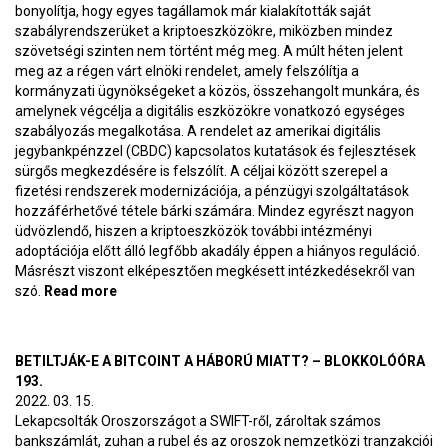
bonyolítja, hogy egyes tagállamok már kialakították saját
szabályrendszerüket a kriptoeszközökre, miközben mindez
szövetségi szinten nem történt még meg. A múlt héten jelent
meg az a régen várt elnöki rendelet, amely felszólítja a
kormányzati ügynökségeket a közös, összehangolt munkára, és
amelynek végcélja a digitális eszközökre vonatkozó egységes
szabályozás megalkotása. A rendelet az amerikai digitális
jegybankpénzzel (CBDC) kapcsolatos kutatások és fejlesztések
sürgős megkezdésére is felszólít. A céljai között szerepel a
fizetési rendszerek modernizációja, a pénzügyi szolgáltatások
hozzáférhetővé tétele bárki számára. Mindez egyrészt nagyon
üdvözlendő, hiszen a kriptoeszközök további intézményi
adoptációja előtt álló legfőbb akadály éppen a hiányos reguláció.
Másrészt viszont elképesztően megkésett intézkedésekről van
szó.
Read more
about A fennálló monetáris rend vége? –
BlokkolóÓra 194.
BETILTJÁK-E A BITCOINT A HÁBORÚ MIATT? – BLOKKOLÓÓRA
193.
2022. 03. 15.
Lekapcsolták Oroszországot a SWIFT-ről, zároltak számos
bankszámlát, zuhan a rubel és az oroszok nemzetközi tranzakciói