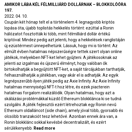
BlokkolóÓra
AMIKOR LÁBA KÉL FÉLMILLIÁRD DOLLÁRNAK – BLOKKOLÓÓRA
198.
197.
2022. 04. 10.
Csupán két hónap telt el a történelem 4. legnagyobb kriptós
lopása óta, újabb toplistás hekkelés történt: ezúttal a Ronin
hálózatot fosztották ki több, mint félmilliárd dollár értékű
kriptóval. Mindez pedig azt jelenti, hogy a hekkelések ranglistáján
új ezüstérmest ünnepelhetünk. Lássuk, hogy mi is történt. Az
elmúlt évben hatalmas népszerűségre tettek szert olyan online
játékok, melyekben NFT-ket lehet gyűjteni. A játékosoknak az
jelenti az izgalmas és újszerű élményt, hogy valóban ők
birtokolhatják a begyűjtött NFT-ket, a saját tárcájukban tarthatják,
felhasználhatják a játékban, vagy akár el is adhatják. Az egyik
legnépszerűbb ilyen játék pedig az Axie Infinity. Az Axie Infinity
hatalmas mennyiségű NFT-t hoz létre, és ezek piacterein
hatalmas forgalom realizálódik. Olyan hatalmas, hogy azt a
skálázási problémákkal küzdő Ethereum blokklánca ki se tudná
szolgálni. A játék fejlesztői ezért létrehoztak egy Ronin nevű
Ethereum oldalláncot (side chain), amely jóval több, gyorsabb és
olcsóbb tranzakciót tesz lehetővé. Azonban ennek ára van, a
Ronin blokklánc sokkal kevésbé decentralizált, és ezért
sérülékenyebb.
Read more
about Amikor lába kél félmilliárd