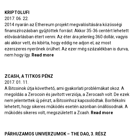
szerződésig
KRIPTOLUFI
2017. 06. 22.
2014 nyarán az Ethereum projekt megvalósítására közösségi
finanszírozásban gyűjtöttek forrást. Akkor 35-36 centért lehetett
elővásárlásban étert venni. Az éter ára jelenleg 360 dollár, vagyis
aki akkor vett, és kibírta, hogy eddig ne adjon el, az most
ezerszeres nyerőnek örülhet. Az ezer még százalékban is durva,
nem hogy így.
Read more
about Kriptolufi
ZCASH, A TITKOS PÉNZ
2017. 01. 11.
A Bitcoinok útja követhető, ami gyakorlati problémákat okoz. A
megoldás a Zerocoin és javított verziója, a Zerocash volt. De ezek
nem jelentettek új pénzt, a Bitcoinhoz kapcsolódtak. Borítékolni
lehetett, hogy sikeres működés esetén azonban önállósodnak. A
működés sikeres volt, megszületett a Zcash.
Read more
about
Zcash, a
titkos pénz
PÁRHUZAMOS UNIVERZUMOK – THE DAO, 3. RÉSZ