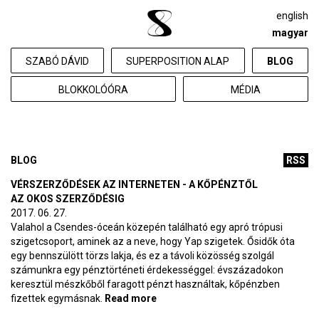
english
magyar
SZABÓ DÁVID
SUPERPOSITION ALAP
BLOG
BLOKKOLÓÓRA
MÉDIA
BLOG
RSS
VÉRSZERZŐDÉSEK AZ INTERNETEN - A KŐPÉNZTŐL
AZ OKOS SZERZŐDÉSIG
2017. 06. 27.
Valahol a Csendes-óceán közepén található egy apró trópusi
szigetcsoport, aminek az a neve, hogy Yap szigetek. Ősidők óta
egy bennszülött törzs lakja, és ez a távoli közösség szolgál
számunkra egy pénztörténeti érdekességgel: évszázadokon
keresztül mészkőből faragott pénzt használtak, kőpénzben
fizettek egymásnak.
Read more
about Vérszerződések az
interneten - A kőpénztől az okos