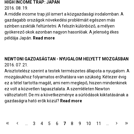
HIGH INCOME TRAP: JAPÁN
2016. 08. 19.
A middle income trap jól ismert a közgazdasági irodalomban. A
gazdagabb országok növekedési problémáit egészen más
színben szokták feltüntetni. A felszín különböző, a mélyen
gyökerező okok azonban nagyon hasonlóak. A jelenség ékes
példája Japán.
Read more
about High income trap: Japán
NEWTONI GAZDASÁGTAN - NYUGALOM HELYETT MOZGÁSBAN
2016. 07. 21.
Arisztotelész szerint a testek természetes állapota a nyugalom. A
mozgásukhoz folyamatos erőhatásra van szükség. Kétezer évig
ez a tétel tartotta magát, ami nem meglepő, hiszen mindenkinek
ez volt a közvetlen tapasztalata. A szemléleten Newton
változtatott. De mi a következménye a súrlódások kiiktatásának a
gazdaságra ható erők közül?
Read more
about Newtoni
gazdaságtan - Nyugalom
helyett mozgásban
OLDALAK
…
3
4
5
6
7
8
9
10
11
…