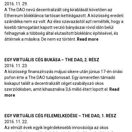
2016. 11. 29.
A The DAO nevű decentralizált cég kirablását követően az
Ethereum blokklánca tartósan kettéágazott. A közösség eredeti
szándéka nem ez volt. Az éles szavazástól azt remélték, hogy a
kisebb támogatást kapott verzió bányászai rövid időn belül
felhagynak a többség által elutasított blokklánc építésével, és
áttérnek a másikra. De nem ez történt.
Read more
about
Párhuzamos
univerzumok –
The DAO, 3. rész
EGY VIRTUÁLIS CÉG BUKÁSA – THE DAO, 2. RÉSZ
2016. 11. 23.
A közösségi finanszírozás májusi sikere után június 17-én óriási
pofon érte a The DAO tulajdonosait. Egy ismeretlen támadó
kiskaput talált a decentralizált céget szabályozó okos
szerződésben, amit kihasználva 3,6 millió étert lopott el.
Read
more
about Egy virtuális cég bukása – The DAO, 2. rész
EGY VIRTUÁLIS CÉG FELEMELKEDÉSE – THE DAO, 1. RÉSZ
2016. 11. 22.
Az elmúlt évek egyik legérdekesebb innovációja az okos