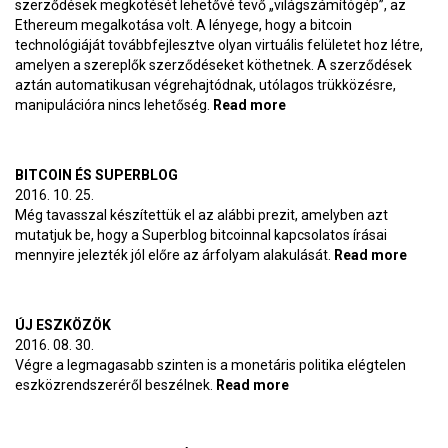
szerződések megkötését lehetővé tevő „világszámítógép”, az
Ethereum megalkotása volt. A lényege, hogy a bitcoin
technológiáját továbbfejlesztve olyan virtuális felületet hoz létre,
amelyen a szereplők szerződéseket köthetnek. A szerződések
aztán automatikusan végrehajtódnak, utólagos trükközésre,
manipulációra nincs lehetőség.
Read more
about Egy virtuális cég
felemelkedése – The
DAO, 1. rész
BITCOIN ÉS SUPERBLOG
2016. 10. 25.
Még tavasszal készítettük el az alábbi prezit, amelyben azt
mutatjuk be, hogy a Superblog bitcoinnal kapcsolatos írásai
mennyire jelezték jól előre az árfolyam alakulását.
Read more
about
Bitcoi
Super
ÚJ ESZKÖZÖK
2016. 08. 30.
Végre a legmagasabb szinten is a monetáris politika elégtelen
eszközrendszeréről beszélnek.
Read more
about Új eszközök