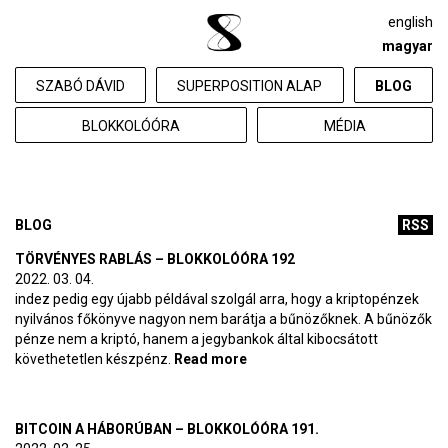
english
magyar
SZABÓ DÁVID
SUPERPOSITION ALAP
BLOG
BLOKKOLÓÓRA
MÉDIA
BLOG
RSS
TÖRVÉNYES RABLÁS – BLOKKOLÓÓRA 192
2022. 03. 04.
indez pedig egy újabb példával szolgál arra, hogy a kriptopénzek
nyilvános főkönyve nagyon nem barátja a bűnözőknek. A bűnözők
pénze nem a kriptó, hanem a jegybankok által kibocsátott
követhetetlen készpénz.
Read more
about Törvényes rablás –
BlokkolóÓra 192
BITCOIN A HÁBORÚBAN – BLOKKOLÓÓRA 191.