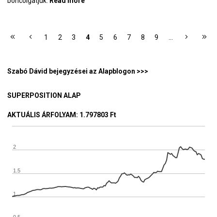
boncolgatjuk.
Read more
about Bitcoin és fenntarthatóság
OLDALAK
1
2
3
4
5
6
7
8
9
…
Szabó Dávid bejegyzései az Alapblogon >>>
SUPERPOSITION ALAP
AKTUÁLIS ÁRFOLYAM
: 1.797803 Ft
2
1.5
1