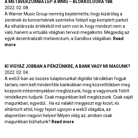
A METAVERZUMBA LÉP A WMG – BLOKKOLÓÓRA 188.
2022. 02. 08.
A Warner Music Group nemrég bejelentette, hogy kizárólag a
zenének és koncerteknek szentelve felépít egy komplett parkot.
Az elhatározás értékéből mit sem von le, hogy mindezt nem a
való, hanem a virtuális világban tervezi megalkotni. Mégpedig az
egyik decentralizált metaverzum, a Sandbox világában.
Read
more
about A metaverzumba lép a WMG – BlokkolóÓra 188.
KI VIGYÁZ JOBBAN A PÉNZÜNKRE, A BANK VAGY MI MAGUNK?
2022. 02. 04.
A web3-ban az összes tulajdonunkat digitális tárcákban fogjuk
tartani, nem kell mindenféle bankokban meg közvetítőkben meg
központi intézményekben megbízzunk, hogy a vagyonunk fölött
rendelkezni tudjunk. Csak magunkban kell megbízzunk. Csak saját
magunkban, egyedül… Ha ez valakit megijeszt egy kicsit, és
eltántorít attól, hogy fejest ugorjon a web3 világába, az
alapvetően nagyon helyes! Milyen világ az, amiben csak
magunkban bízhatunk?
Read more
about Ki vigyáz jobban a
pénzünkre, a bank vagy mi
magunk?