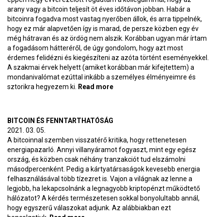
arany vagy a bitcoin teljesít öt éves időtávon jobban. Habár a
bitcoinra fogadva most vastag nyerőben állok, és arra tippelnék,
hogy ez már alapvetően így is marad, de persze közben egy év
még hátravan és az ördög nem alszik. Korábban ugyan már írtam
a fogadásom hátteréről, de úgy gondolom, hogy azt most
érdemes felidézni és kiegészíteni az azóta történt eseményekkel.
A szakmai érvek helyett (amiket korábban már kifejtettem) a
mondanivalómat ezúttal inkább a személyes élményeimre és
sztorikra hegyezem ki.
Read more
about Bitcoin vs. arany – Egy
fogadás, amit még nem
nyertem meg, de már nagyon
csalódott lennék, ha
BITCOIN ÉS FENNTARTHATÓSÁG
elveszíteném
2021. 03. 05.
A bitcoinnal szemben visszatérő kritika, hogy rettenetesen
energiapazarló. Annyi villanyáramot fogyaszt, mint egy egész
ország, és közben csak néhány tranzakciót tud elszámolni
másodpercenként. Pedig a kártyatársaságok kevesebb energia
felhasználásával több tízezret is. Vajon a világnak az lenne a
legjobb, ha lekapcsolnánk a legnagyobb kriptopénzt működtető
hálózatot? A kérdés természetesen sokkal bonyolultabb annál,
hogy egyszerű válaszokat adjunk. Az alábbiakban ezt