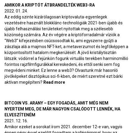
AMIKOR A KRIPTÓT ÁTBRANDELTÉK WEB3-RA
2022. 01. 24.
Az eddig szinte kizárólagosan kriptovaluta-egyenlegek
vezetésére használt blokklánc-technológiák 2021-ben újabb és
újabb felhasználási területeket nyitottak meg a szélesebb
közönség számára. Az év végére a kriptóforradalmár víziók a
“Web3” kifejezésben csúcsosodtak ki, ami egyszerre gyűjti a
zászlaja alá a majmos NFT-ket, a metaverzumot és legfőképpen a
központosított hatalom megkerülését. A jövő kristálytisztán
látszik: vödörrel a fejünkön fogunk virtuális terekben harmincmillió
forintos rajzfilmfigurákkal kereskedeni, és ettől senki sem fog
megvédeni minket. Ez lenne a web3? Olvastunk már hasonló
jövőképeket disztópikus sci-fi-kben, de miért szeretné ezt bárki
aktívan megépíteni?
Read more
about Amikor a kriptót
átbrandelték web3-ra
BITCOIN VS. ARANY – EGY FOGADÁS, AMIT MÉG NEM
NYERTEM MEG, DE MÁR NAGYON CSALÓDOTT LENNÉK, HA
ELVESZÍTENÉM
2021. 12. 16.
Amikor ezeket a sorokat írom 2021. december 12-e van, vagyis
éppen négy évvel ezelőtt fogadtam a kollégáimmal, hogy az