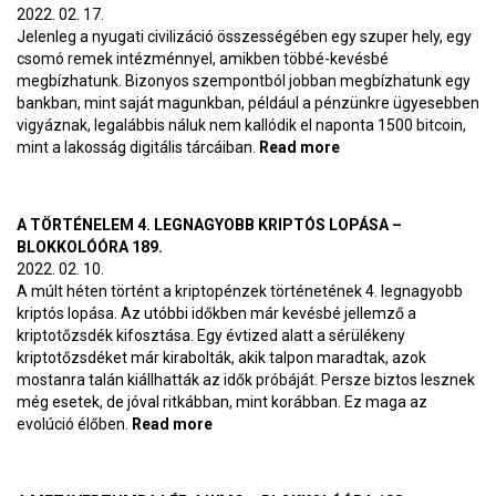
190
2022. 02. 17.
Jelenleg a nyugati civilizáció összességében egy szuper hely, egy
csomó remek intézménnyel, amikben többé-kevésbé
megbízhatunk. Bizonyos szempontból jobban megbízhatunk egy
bankban, mint saját magunkban, például a pénzünkre ügyesebben
vigyáznak, legalábbis náluk nem kallódik el naponta 1500 bitcoin,
mint a lakosság digitális tárcáiban.
Read more
about A web3 mint
civilizáció-méretű
vagyonbiztosítás
A TÖRTÉNELEM 4. LEGNAGYOBB KRIPTÓS LOPÁSA –
BLOKKOLÓÓRA 189.
2022. 02. 10.
A múlt héten történt a kriptopénzek történetének 4. legnagyobb
kriptós lopása. Az utóbbi időkben már kevésbé jellemző a
kriptotőzsdék kifosztása. Egy évtized alatt a sérülékeny
kriptotőzsdéket már kirabolták, akik talpon maradtak, azok
mostanra talán kiállhatták az idők próbáját. Persze biztos lesznek
még esetek, de jóval ritkábban, mint korábban. Ez maga az
evolúció élőben.
Read more
about A történelem 4. legnagyobb
kriptós lopása – BlokkolóÓra 189.