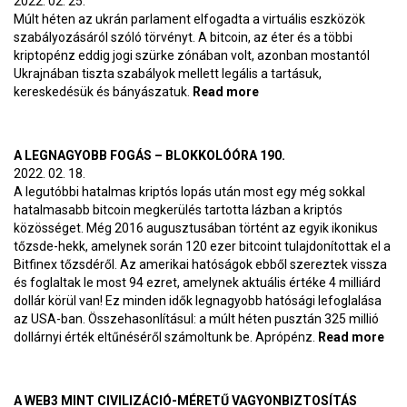
2022. 02. 25.
Múlt héten az ukrán parlament elfogadta a virtuális eszközök
szabályozásáról szóló törvényt. A bitcoin, az éter és a többi
kriptopénz eddig jogi szürke zónában volt, azonban mostantól
Ukrajnában tiszta szabályok mellett legális a tartásuk,
kereskedésük és bányászatuk.
Read more
about Bitcoin a
háborúban –
BlokkolóÓra 191.
A LEGNAGYOBB FOGÁS – BLOKKOLÓÓRA 190.
2022. 02. 18.
A legutóbbi hatalmas kriptós lopás után most egy még sokkal
hatalmasabb bitcoin megkerülés tartotta lázban a kriptós
közösséget. Még 2016 augusztusában történt az egyik ikonikus
tőzsde-hekk, amelynek során 120 ezer bitcoint tulajdonítottak el a
Bitfinex tőzsdéről. Az amerikai hatóságok ebből szereztek vissza
és foglaltak le most 94 ezret, amelynek aktuális értéke 4 milliárd
dollár körül van! Ez minden idők legnagyobb hatósági lefoglalása
az USA-ban. Összehasonlításul: a múlt héten pusztán 325 millió
dollárnyi érték eltűnéséről számoltunk be. Aprópénz.
Read more
abo
leg
fog
Blo
A WEB3 MINT CIVILIZÁCIÓ-MÉRETŰ VAGYONBIZTOSÍTÁS