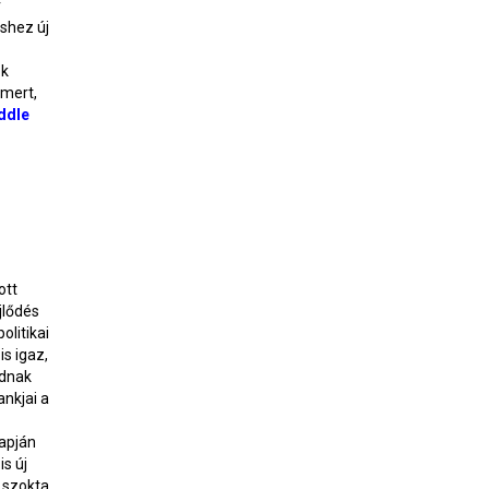
r
shez új
ok
smert,
ddle
ott
jlődés
litikai
s igaz,
udnak
ankjai a
lapján
s új
 szokta