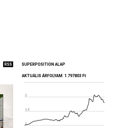
RSS
SUPERPOSITION ALAP
AKTUÁLIS ÁRFOLYAM
: 1.797803 Ft
2
1.5
1