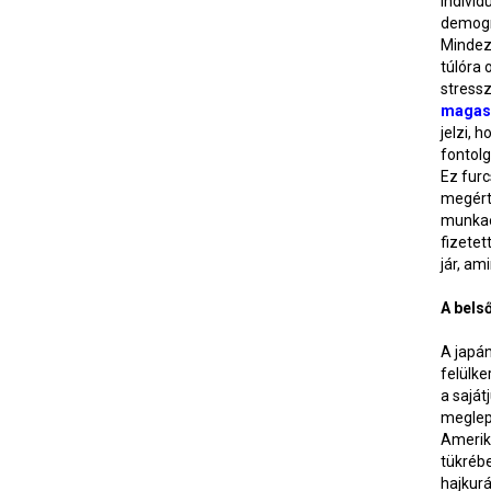
individ
demogr
Mindeze
túlóra 
stressz
magas,
jelzi, 
fontolg
Ez furc
megérth
munkae
fizetet
jár, am
A bels
A japán
felülke
a saját
meglep
Amerik
tükrébe
hajkur