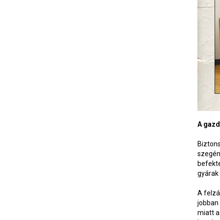
A gazd
Bizton
szegény
befekt
gyárak 
A felzá
jobban
miatt 