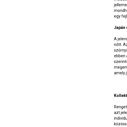
jelleme
mondha
egy fej
Japán 
A jelen
nőtt. A
szörnyű
ebben a
szerin
megeml
amely j
Kollek
Rengete
azt jel
indivi
közössé