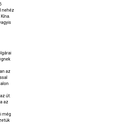
ő
ól nehéz
 Kína.
vagyis
lgárai
ségnek
ban az
ssal
nalon
z út.
va az
ni még
zetük