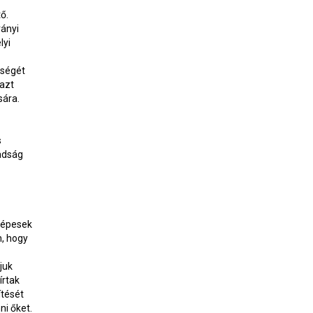
ő.
rányi
lyi
tségét
 azt
sára.
s
badság
 képesek
n, hogy
juk
írtak
ítését
i őket.