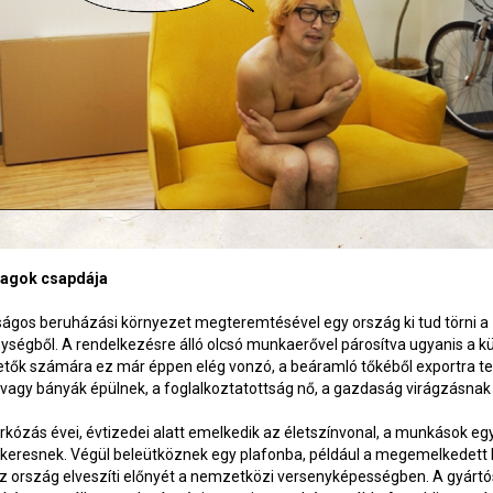
agok csapdája
ságos beruházási környezet megteremtésével egy ország ki tud törni a
ségből. A rendelkezésre álló olcsó munkaerővel párosítva ugyanis a kü
etők számára ez már éppen elég vonzó, a beáramló tőkéből exportra t
vagy bányák épülnek, a foglalkoztatottság nő, a gazdaság virágzásnak 
rkózás évei, évtizedei alatt emelkedik az életszínvonal, a munkások eg
 keresnek. Végül beleütköznek egy plafonba, például a megemelkedett
az ország elveszíti előnyét a nemzetközi versenyképességben. A gyárt