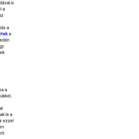
ával is
l a
az
tás a
ztek
a
yedén
gy
tek
sa a
ükkel,
al
ak le a
az ezzel
em
ott