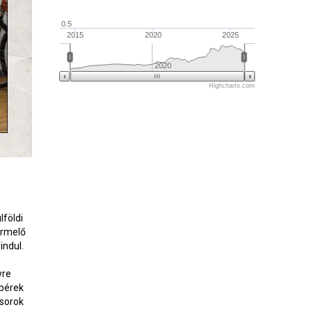
0.5
2015
2020
2025
2020
Highcharts.com
lföldi
ermelő
indul.
yre
 bérek
ósorok