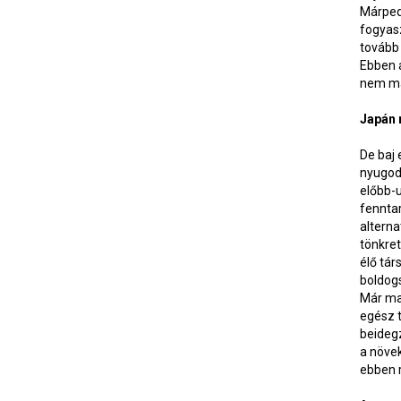
Márped
fogyasz
tovább 
Ebben a
nem ma
Japán
De baj
nyugodt
előbb-u
fennta
alterna
tönkre
élő tár
boldog
Már ma 
egész 
beideg
a növek
ebben r