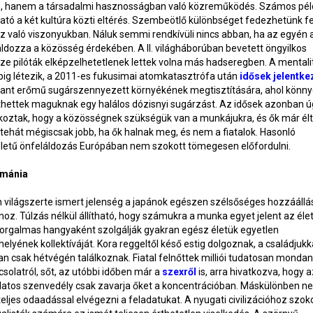
e, hanem a társadalmi hasznosságban való közreműködés. Számos péld
ató a két kultúra közti eltérés. Szembeötlő különbséget fedezhetünk fe
z való viszonyukban. Náluk semmi rendkívüli nincs abban, ha az egyén 
áldozza a közösség érdekében. A II. világháborúban bevetett öngyilkos
e pilóták elképzelhetetlenek lettek volna más hadseregben. A mentali
pig létezik, a 2011-es fukusimai atomkatasztrófa után
idősek jelentke
bant erőmű sugárszennyezett környékének megtisztítására, ahol könn
thettek maguknak egy halálos dózisnyi sugárzást. Az idősek azonban ú
koztak, hogy a közösségnek szükségük van a munkájukra, és ők már él
 tehát mégiscsak jobb, ha ők halnak meg, és nem a fiatalok. Hasonló
letű önfeláldozás Európában nem szokott tömegesen előfordulni.
mánia
 világszerte ismert jelenség a japánok egészen szélsőséges hozzáállá
z. Túlzás nélkül állítható, hogy számukra a munka egyet jelent az élet
zorgalmas hangyaként szolgálják gyakran egész életük egyetlen
lyének kollektíváját. Kora reggeltől késő estig dolgoznak, a családjukk
an csak hétvégén találkoznak. Fiatal felnőttek milliói tudatosan mondan
solatról, sőt, az utóbbi időben már a
szexről
is, arra hivatkozva, hogy 
latos szenvedély csak zavarja őket a koncentrációban. Máskülönben n
teljes odaadással elvégezni a feladatukat. A nyugati civilizációhoz szok