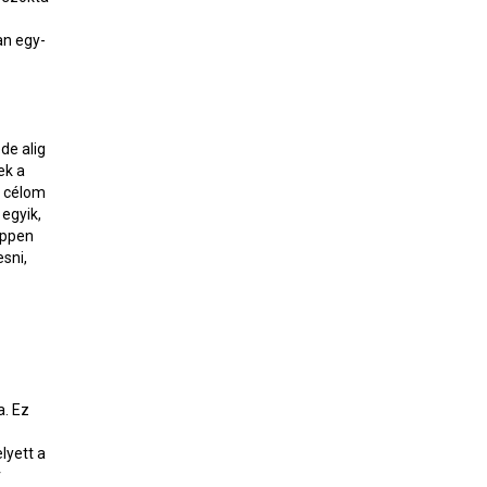
an egy-
de alig
ek a
m célom
egyik,
éppen
sni,
a. Ez
lyett a
r