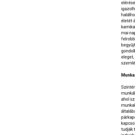
elérés
igazolh
halálho
életét 
kamikaz
mai na
felrob
begyűj
gondol
eleget,
szemlé
Munka
Szintén
munkáho
ahol s
munkahe
általáb
párkapc
kapcso
tudják 