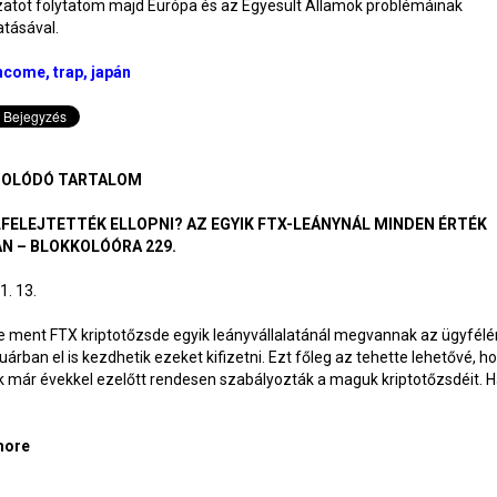
zatot folytatom majd Európa és az Egyesült Államok problémáinak
tásával.
ncome
trap
japán
OLÓDÓ TARTALOM
LFELEJTETTÉK ELLOPNI? AZ EGYIK FTX-LEÁNYNÁL MINDEN ÉRTÉK
N – BLOKKOLÓÓRA 229.
1. 13.
e ment FTX kriptotőzsde egyik leányvállalatánál megvannak az ügyfélé
uárban el is kezdhetik ezeket kifizetni. Ezt főleg az tehette lehetővé, h
 már évekkel ezelőtt rendesen szabályozták a maguk kriptotőzsdéit. Há
more
about Tán elfelejtették ellopni? Az egyik FTX-leánynál minden 