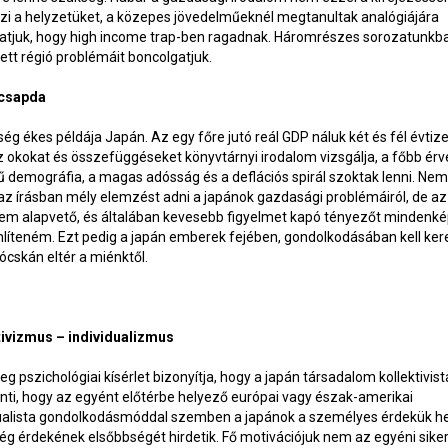
zi a helyzetüket, a közepes jövedelműeknél megtanultak analógiájára
tjuk, hogy high income trap-ben ragadnak. Háromrészes sorozatunkb
lett régió problémáit boncolgatjuk.
csapda
ség ékes példája Japán. Az egy főre jutó reál GDP náluk két és fél évtize
z okokat és összefüggéseket könyvtárnyi irodalom vizsgálja, a főbb érv
 demográfia, a magas adósság és a deflációs spirál szoktak lenni. Ne
z írásban mély elemzést adni a japánok gazdasági problémáiról, de az 
tem alapvető, és általában kevesebb figyelmet kapó tényezőt mindenk
íteném. Ezt pedig a japán emberek fejében, gondolkodásában kell kere
ócskán eltér a miénktől.
tivizmus – individualizmus
g pszichológiai kísérlet bizonyítja, hogy a japán társadalom kollektivist
enti, hogy az egyént előtérbe helyező európai vagy észak-amerikai
dualista gondolkodásmóddal szemben a japánok a személyes érdekük he
g érdekének elsőbbségét hirdetik. Fő motivációjuk nem az egyéni sike