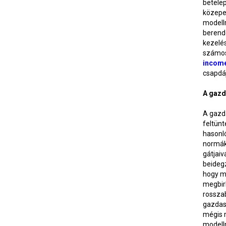
betele
közepes
modellr
berend
kezelés
számos 
income
csapdáj
A gazd
A gazd
feltün
hasonló
normákb
gátjaiv
beideg
hogy mo
megbirk
rossza
gazdas
mégis r
modell