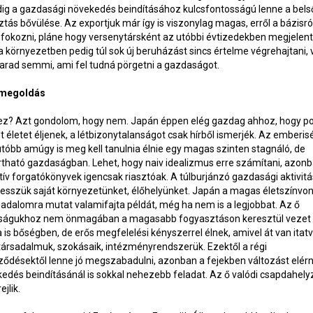
ig a gazdasági növekedés beindításához kulcsfontosságú lenne a bels
tás bővülése. Az exportjuk már így is viszonylag magas, erről a bázisr
fokozni, pláne hogy versenytársként az utóbbi évtizedekben megjelent
 környezetben pedig túl sok új beruházást sincs értelme végrehajtani, 
rad semmi, ami fel tudná pörgetni a gazdaságot.
 megoldás
 ez? Azt gondolom, hogy nem. Japán éppen elég gazdag ahhoz, hogy po
 életet éljenek, a létbizonytalanságot csak hírből ismerjék. Az emberi
tóbb amúgy is meg kell tanulnia élnie egy magas szinten stagnáló, de
rtható gazdaságban. Lehet, hogy naiv idealizmus erre számítani, azon
tív forgatókönyvek igencsak riasztóak. A túlburjánzó gazdasági aktivitá
tesszük saját környezetünket, élőhelyünket. Japán a magas életszínvo
sadalomra mutat valamifajta példát, még ha nem is a legjobbat. Az ő
ságukhoz nem önmagában a magasabb fogyasztáson keresztül vezet a
is bőségben, de erős megfelelési kényszerrel élnek, amivel át van itat
társadalmuk, szokásaik, intézményrendszerük. Ezektől a régi
ződésektől lenne jó megszabadulni, azonban a fejekben változást elér
edés beindításánál is sokkal nehezebb feladat. Az ő valódi csapdahely
ejlik.