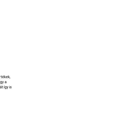
rtékek,
ogy a
t így is
érték megvan – BlokkolóÓra 229.