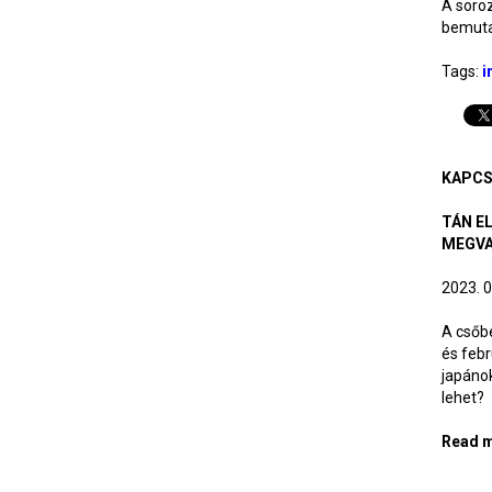
A soro
bemuta
Tags:
i
KAPCS
TÁN E
MEGVA
2023. 0
A csőb
és febr
japánok
lehet?
Read 