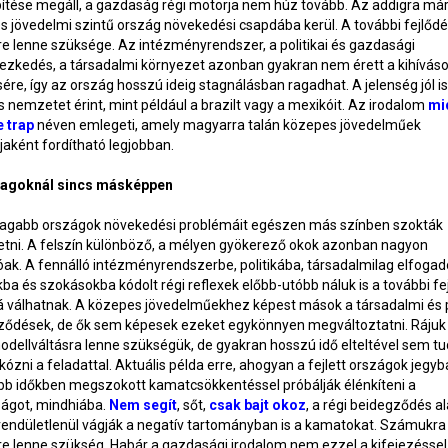
pítése megáll, a gazdaság régi motorja nem húz tovább. Az addigra má
 jövedelmi szintű ország növekedési csapdába kerül. A további fejlődé
e lenne szüksége. Az intézményrendszer, a politikai és gazdasági
ezkedés, a társadalmi környezet azonban gyakran nem érett a kihívás
ére, így az ország hosszú ideig stagnálásban ragadhat. A jelenség jól i
nemzetet érint, mint például a brazilt vagy a mexikóit. Az irodalom
mi
 trap
néven emlegeti, amely magyarra talán közepes jövedelműek
aként fordítható legjobban.
agoknál sincs másképpen
agabb országok növekedési problémáit egészen más színben szokták
tetni. A felszín különböző, a mélyen gyökerező okok azonban nagyon
ak. A fennálló intézményrendszerbe, politikába, társadalmilag elfogad
a és szokásokba kódolt régi reflexek előbb-utóbb náluk is a további fe
á válhatnak. A közepes jövedelműekhez képest mások a társadalmi és po
ződések, de ők sem képesek ezeket egykönnyen megváltoztatni. Rájuk i
dellváltásra lenne szükségük, de gyakran hosszú idő elteltével sem t
ózni a feladattal. Aktuális példa erre, ahogyan a fejlett országok jegyb
bb időkben megszokott kamatcsökkentéssel próbálják élénkíteni a
ágot, mindhiába.
Nem segít
, sőt,
csak bajt okoz
, a régi beidegződés a
endületlenül vágják a negatív tartományban is a kamatokat. Számukra i
re lenne szükség. Habár a gazdasági irodalom nem ezzel a kifejezéssel