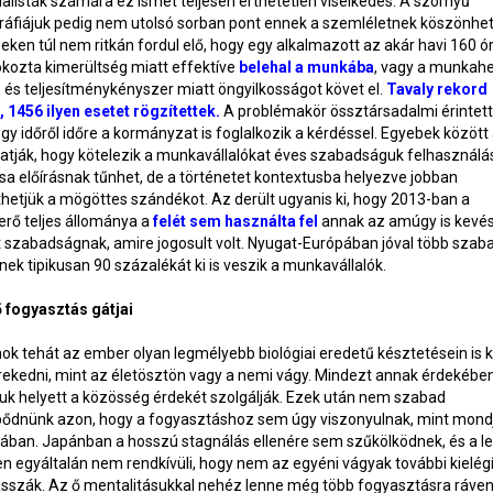
ualisták számára ez ismét teljesen érthetetlen viselkedés. A szörnyű
áfiájuk pedig nem utolsó sorban pont ennek a szemléletnek köszönhet
ken túl nem ritkán fordul elő, hogy egy alkalmazott az akár havi 160 ó
okozta kimerültség miatt effektíve
belehal a munkába
, vagy a munkahe
 és teljesítménykényszer miatt öngyilkosságot követ el.
Tavaly rekord
 1456 ilyen esetet rögzítettek.
A problémakör össztársadalmi érintet
hogy időről időre a kormányzat is foglalkozik a kérdéssel. Egyebek között
atják, hogy kötelezik a munkavállalókat éves szabadságuk felhasználá
sa előírásnak tűnhet, de a történetet kontextusba helyezve jobban
etjük a mögöttes szándékot. Az derült ugyanis ki, hogy 2013-ban a
rő teljes állománya a
felét sem használta fel
annak az amúgy is kevé
t szabadságnak, amire jogosult volt. Nyugat-Európában jóval több sza
inek tipikusan 90 százalékát ki is veszik a munkavállalók.
ő fogyasztás gátjai
ok tehát az ember olyan legmélyebb biológiai eredetű késztetésein is
rekedni, mint az életösztön vagy a nemi vágy. Mindezt annak érdekébe
juk helyett a közösség érdekét szolgálják. Ezek után nem szabad
ődnünk azon, hogy a fogyasztáshoz sem úgy viszonyulnak, mint mond
ában. Japánban a hosszú stagnálás ellenére sem szűkölködnek, és a le
n egyáltalán nem rendkívüli, hogy nem az egyéni vágyak további kielég
ásszák. Az ő mentalitásukkal nehéz lenne még több fogyasztásra rávenn