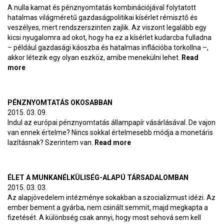
A nulla kamat és pénznyomtatás kombinációjával folytatott
hatalmas világméretű gazdaságpolitikai kísérlet rémisztő és
veszélyes, mert rendszerszinten zajlik. Az viszont legalább egy
kicsi nyugalomra ad okot, hogy ha ez a kísérlet kudarcba fulladna
– például gazdasági káoszba és hatalmas inflációba torkollna –,
akkor létezik egy olyan eszköz, amibe menekülni lehet.
Read
more
about A bitcoin nem ördögtől való
PÉNZNYOMTATÁS OKOSABBAN
2015. 03. 09.
Indul az európai pénznyomtatás állampapír vásárlásával. De vajon
van ennek értelme? Nincs sokkal értelmesebb módja a monetáris
lazításnak? Szerintem van.
Read more
about Pénznyomtatás
okosabban
ÉLET A MUNKANÉLKÜLISÉG-ALAPÚ TÁRSADALOMBAN
2015. 03. 03.
Az alapjövedelem intézménye sokakban a szocializmust idézi. Az
ember bement a gyárba, nem csinált semmit, majd megkapta a
fizetését. A különbség csak annyi, hogy most sehová sem kell