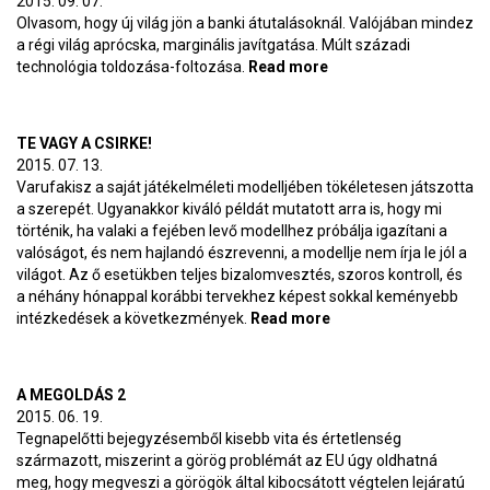
2015. 09. 07.
Olvasom, hogy új világ jön a banki átutalásoknál. Valójában mindez
a régi világ aprócska, marginális javítgatása. Múlt századi
technológia toldozása-foltozása.
Read more
about Új világ?
TE VAGY A CSIRKE!
2015. 07. 13.
Varufakisz a saját játékelméleti modelljében tökéletesen játszotta
a szerepét. Ugyanakkor kiváló példát mutatott arra is, hogy mi
történik, ha valaki a fejében levő modellhez próbálja igazítani a
valóságot, és nem hajlandó észrevenni, a modellje nem írja le jól a
világot. Az ő esetükben teljes bizalomvesztés, szoros kontroll, és
a néhány hónappal korábbi tervekhez képest sokkal keményebb
intézkedések a következmények.
Read more
about Te vagy a
csirke!
A MEGOLDÁS 2
2015. 06. 19.
Tegnapelőtti bejegyzésemből kisebb vita és értetlenség
származott, miszerint a görög problémát az EU úgy oldhatná
meg, hogy megveszi a görögök által kibocsátott végtelen lejáratú