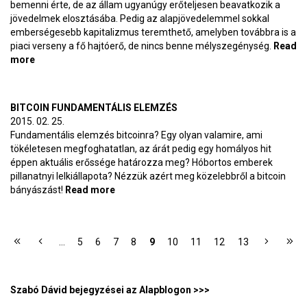
bemenni érte, de az állam ugyanúgy erőteljesen beavatkozik a
jövedelmek elosztásába. Pedig az alapjövedelemmel sokkal
emberségesebb kapitalizmus teremthető, amelyben továbbra is a
piaci verseny a fő hajtóerő, de nincs benne mélyszegénység.
Read
more
about Élet a munkanélküliség-alapú társadalomban
BITCOIN FUNDAMENTÁLIS ELEMZÉS
2015. 02. 25.
Fundamentális elemzés bitcoinra? Egy olyan valamire, ami
tökéletesen megfoghatatlan, az árát pedig egy homályos hit
éppen aktuális erőssége határozza meg? Hóbortos emberek
pillanatnyi lelkiállapota? Nézzük azért meg közelebbről a bitcoin
bányászást!
Read more
about Bitcoin fundamentális elemzés
OLDALAK
…
5
6
7
8
9
10
11
12
13
Szabó Dávid bejegyzései az Alapblogon >>>