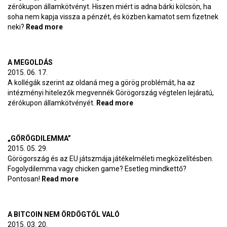
zérókupon államkötvényt. Hiszen miért is adna bárki kölcsön, ha
soha nem kapja vissza a pénzét, és közben kamatot sem fizetnek
neki?
Read more
about A megoldás 2
A MEGOLDÁS
2015. 06. 17.
A kollégák szerint az oldaná meg a görög problémát, ha az
intézményi hitelezők megvennék Görögország végtelen lejáratú,
zérókupon államkötvényét.
Read more
about A megoldás
„GÖRÖGDILEMMA”
2015. 05. 29.
Görögország és az EU játszmája játékelméleti megközelítésben.
Fogolydilemma vagy chicken game? Esetleg mindkettő?
Pontosan!
Read more
about „Görögdilemma”
A BITCOIN NEM ÖRDÖGTŐL VALÓ
2015. 03. 20.