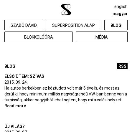
english
magyar
SZABÓ DÁVID
SUPERPOSITION ALAP
BLOG
BLOKKOLÓÓRA
MÉDIA
BLOG
RSS
ELSŐ ÜTEM: SZÍVÁS
2015. 09. 24.
Ha autós berkekben ez köztudott volt már 6 éve is, és most az
derül ki, hogy minimum milliós nagyságrendű VW-ban benne van a
turpisság, akkor nagyjából lehet sejteni, hogy mi a valós helyzet.
Read more
about Első ütem: szívás
ÚJ VILÁG?