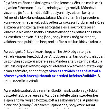
Egyrészt valóban sokkal egyszerűbb lenne az élet, ha ma is csak
egyetlen Ethereum létezne, mindegy, hogy melyik. Másrészt
viszont a jövőben ismét előállhat olyan helyzet, amikor újra
felmerül a blokklánc elágaztatása. Mivel volt már rá precedens,
könnyebben meg is valósul. Esetleg túl sokszor fordul majd elő, és
a szabályrendszer gyakori átírogatása és a sok fork teljesen
kiüresíti a blokklánc manipulálhatatlanságának mítoszát. Ebben
az esetben nagyon jól fog jönni, hogy létezik még az eredeti,
valóban manipulálatlan lánc, ami túlélte a kritikus időszakokat is.
Az eddigiekből következik, hogy a The DAO cég sztorija is
kétféleképpen fejeződött be. A többség által támogatott világban
viszonylag egyszerű a befejezés. Minden a terv szerint alakult, a
virtuális céghez köthető egykori étereket önkényesen átírták egy
olyan számlára, ahonnét egy
okos szerződés használatával a
részvényesek hozzájuthattak az eredeti befektetésükhöz
. A
sztori ezzel le is zárult.
Az eredeti szabályok szerint működő másik szálon egy fokkal
összetettebb a befejezés. Az időzár letelte után, szeptember
elején a tolvaj végleg hozzájutott a zsákmányához. A publikus
blokklánc (főkönyv) érdekes tulajdonsága, hogy ezek sorsát