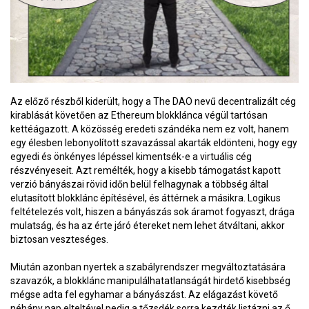
Az előző részből kiderült, hogy a The DAO nevű decentralizált cég
kirablását követően az Ethereum blokklánca végül tartósan
kettéágazott. A közösség eredeti szándéka nem ez volt, hanem
egy élesben lebonyolított szavazással akarták eldönteni, hogy egy
egyedi és önkényes lépéssel kimentsék-e a virtuális cég
részvényeseit. Azt remélték, hogy a kisebb támogatást kapott
verzió bányászai rövid időn belül felhagynak a többség által
elutasított blokklánc építésével, és áttérnek a másikra. Logikus
feltételezés volt, hiszen a bányászás sok áramot fogyaszt, drága
mulatság, és ha az érte járó étereket nem lehet átváltani, akkor
biztosan veszteséges.
Miután azonban nyertek a szabályrendszer megváltoztatására
szavazók, a blokklánc manipulálhatatlanságát hirdető kisebbség
mégse adta fel egyhamar a bányászást. Az elágazást követő
néhány nap elteltével pedig a tőzsdék sorra kezdték listázni az ő