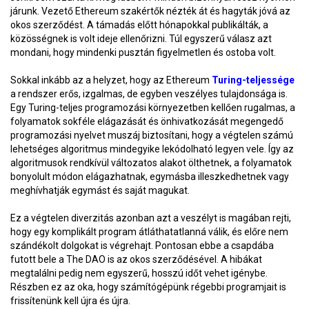
járunk. Vezető Ethereum szakértők nézték át és hagyták jóvá az
okos szerződést. A támadás előtt hónapokkal publikálták, a
közösségnek is volt ideje ellenőrizni. Túl egyszerű válasz azt
mondani, hogy mindenki pusztán figyelmetlen és ostoba volt.
Sokkal inkább az a helyzet, hogy az Ethereum
Turing-teljessége
a rendszer erős, izgalmas, de egyben veszélyes tulajdonsága is.
Egy Turing-teljes programozási környezetben kellően rugalmas, a
folyamatok sokféle elágazását és önhivatkozását megengedő
programozási nyelvet muszáj biztosítani, hogy a végtelen számú
lehetséges algoritmus mindegyike lekódolható legyen vele. Így az
algoritmusok rendkívül változatos alakot ölthetnek, a folyamatok
bonyolult módon elágazhatnak, egymásba illeszkedhetnek vagy
meghívhatják egymást és saját magukat.
Ez a végtelen diverzitás azonban azt a veszélyt is magában rejti,
hogy egy komplikált program átláthatatlanná válik, és előre nem
szándékolt dolgokat is végrehajt. Pontosan ebbe a csapdába
futott bele a The DAO is az okos szerződésével. A hibákat
megtalálni pedig nem egyszerű, hosszú időt vehet igénybe.
Részben ez az oka, hogy számítógépünk régebbi programjait is
frissítenünk kell újra és újra.