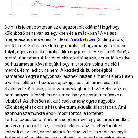
De mit is jelent pontosan az elágazott blokklánc? Hogyhogy
különböző pénz van az egyikben és a másikban? A válasz
megadásához érdemes felidézni
A nő kétszer
(Sliding doors)
című filmet. Ebben a sztori egy darabig a hagyományos módon
folyik, egészen addig, amíg a film egy pontján Helen, a főhősnő, a
metró után rohan. A történet ekkor kettéágazik, onnantól kezdve
párhuzamosan követhetjük, hogy mit történt volna, ha eléri
metrót, és mi akkor, ha nem. A kezdeti kis különbségből
hamarosan egyre nagyobbak lesznek, hiszen a metrót elérő Helen
a vártnál előbb ér haza, és rajtakapja pasiját, amint csalja őt.
Szakít vele. A másik, párhuzamos világban létező Helen viszont
pont annyival később érkezik meg, hogy a pasija megússza a
lebukást. Az eltérően alakuló cselekmény egyre nagyobb
különbségeket okoz a két univerzum aktuális állapotában. Ami
azonban számunkra ebből most fontos: a történet
kettéágazásakor a főhősnő zsebében levő egy dolláros mindkét
univerzumban ott lesz, a későbbiekben viszont eltérő időben
költheti el ezeket, és másoknak fizethet vele. Ha pedig az egyik