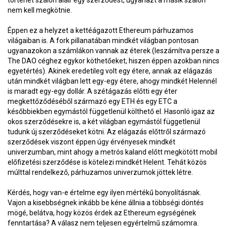
történet szálon aláír egy szerződést, ugyanazt a másik szálon
nem kell megkötnie.
Éppen ez a helyzet a kettéágazott Ethereum párhuzamos
világaiban is. A fork pillanatában mindkét világban pontosan
ugyanazokon a számlákon vannak az éterek (leszámítva persze a
The DAO céghez egykor köthetőeket, hiszen éppen azokban nincs
egyetértés). Akinek eredetileg volt egy étere, annak az elágazás
után mindkét világban lett egy-egy étere, ahogy mindkét Helennél
is maradt egy-egy dollár. A szétágazás előtti egy éter
megkettőződéséből származó egy ETH és egy ETC a
későbbiekben egymástól függetlenül költhető el. Hasonló igaz az
okos szerződésekre is, a két világban egymástól függetlenül
tudunk új szerződéseket kötni. Az elágazás előttről származó
szerződések viszont éppen úgy érvényesek mindkét
univerzumban, mint ahogy a metrós kaland előtt megkötött mobil
előfizetési szerződése is kötelezi mindkét Helent. Tehát közös
múlttal rendelkező, párhuzamos univerzumok jöttek létre.
Kérdés, hogy van-e értelme egy ilyen mértékű bonyolításnak.
Vajon a kisebbségnek inkább be kéne állnia a többségi döntés
mögé, belátva, hogy közös érdek az Ethereum egységének
fenntartása? A válasz nem teljesen egyértelmű számomra.