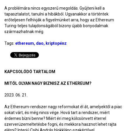
A problémára nincs egyszerű megoldás. Gyűjteni kell a
tapasztalatot, tanulni a hibákból. Ugyanakkor a történtek
erőteljesen felhívják a figyelmünket arra, hogy az Ethereum
Turing-teljes tulajdonságából bizony újabb bonyodalmak
származhatnak még.
Tags:
ethereum
dao
kriptopénz
KAPCSOLÓDÓ TARTALOM
MITŐL OLYAN NAGY BIZNISZ AZ ETHEREUM?
2023. 06. 21.
Az Ethereum-rendszer nagy reformokat él át, amelyektől a piac
sokat várt, és még nincs vége. Hová tart a rendszer, miért
érdemes bízni benne? Miért éri meg kölcsönvett éterrel
szerverüzemeltetésbe fogni, és mekkora hasznot lehet rajta
elérni? Interjú Csibi András blokklánc-szakértővel.