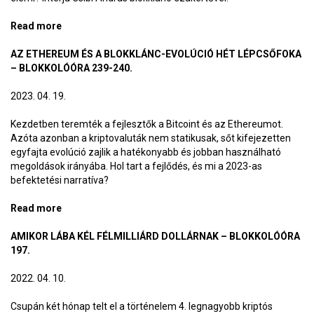
Read more
about Mitől olyan nagy biznisz az Ethereum?
AZ ETHEREUM ÉS A BLOKKLÁNC-EVOLÚCIÓ HÉT LÉPCSŐFOKA
– BLOKKOLÓÓRA 239-240.
2023. 04. 19.
Kezdetben teremték a fejlesztők a Bitcoint és az Ethereumot.
Azóta azonban a kriptovaluták nem statikusak, sőt kifejezetten
egyfajta evolúció zajlik a hatékonyabb és jobban használható
megoldások irányába. Hol tart a fejlődés, és mi a 2023-as
befektetési narratíva?
Read more
about Az Ethereum és a blokklánc-evolúció hét
lépcsőfoka – BlokkolóÓra 239-240.
AMIKOR LÁBA KÉL FÉLMILLIÁRD DOLLÁRNAK – BLOKKOLÓÓRA
197.
2022. 04. 10.
Csupán két hónap telt el a történelem 4. legnagyobb kriptós