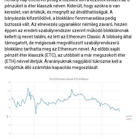
pénzüket is éter klasszik néven. Kiderült, hogy azokra is van
kereslet, van értékük, és megnyílt az átválthatóságuk. A
bányászás kifizetődővé, a blokklánc fennmaradása pedig
biztossá vált. Az elnevezés ugyanakkor némileg zavaró, hiszen
éppen az eredeti szabályrendszer szerint működő blokkláncnak
kellett új nevet találni, ez lett az Ethereum Classic. A többség által
támogatott, de mégiscsak megváltozott szabályrendszerű
blokklánc tarthatta meg az Ethereum nevet. Az előbbi saját
pénzét éter klasszik (ETC), az utóbbiét a már megszokott éter
(ETH) névvel illetjük. Árarányuknak nagyjából tükröznie kell a
mögöttük álló számítási kapacitás megoszlását.