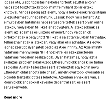
lopása óta, újabb toplistás hekkelés történt: ezúttal a Ronin
hálózatot fosztották ki több, mint félmilliárd dollár értékű
kriptóval. Mindez pedig azt jelenti, hogy a hekkelések ranglistáján
új ezüstérmest ünnepelhetünk. Lássuk, hogy mi is történt. Az
elmúlt évben hatalmas népszerűségre tettek szert olyan online
játékok, melyekben NFT-ket lehet gyűjteni. A játékosoknak az
jelenti az izgalmas és újszerű élményt, hogy valóban ők
birtokolhatják a begyűjtött NFT-ket, a saját tárcájukban tarthatják,
felhasználhatják a játékban, vagy akár el is adhatják. Az egyik
legnépszerűbb ilyen játék pedig az Axie Infinity. Az Axie Infinity
hatalmas mennyiségű NFT-t hoz létre, és ezek piacterein
hatalmas forgalom realizálódik. Olyan hatalmas, hogy azt a
skálázási problémákkal küzdő Ethereum blokklánca ki se tudná
szolgálni. A játék fejlesztői ezért létrehoztak egy Ronin nevű
Ethereum oldalláncot (side chain), amely jóval több, gyorsabb és
olcsóbb tranzakciót tesz lehetővé. Azonban ennek ára van, a
Ronin blokklánc sokkal kevésbé decentralizált, és ezért
sérülékenyebb.
Read more
about Amikor lába kél félmilliárd dollárnak –
BlokkolóÓra 197.