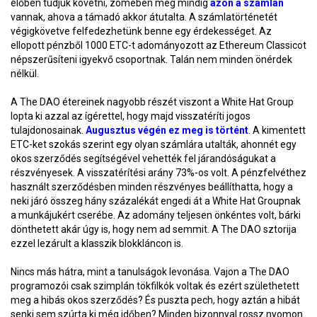
élőben tudjuk követni, zömében még mindig
azon a számlán
vannak, ahova a támadó akkor átutalta. A számlatörténetét
végigkövetve felfedezhetünk benne egy érdekességet. Az
ellopott pénzből 1000 ETC-t adományozott az Ethereum Classicot
népszerűsíteni igyekvő csoportnak. Talán nem minden önérdek
nélkül.
A The DAO étereinek nagyobb részét viszont a White Hat Group
lopta ki azzal az ígérettel, hogy majd visszatéríti jogos
tulajdonosainak.
Augusztus végén ez meg is történt
. A kimentett
ETC-ket szokás szerint egy olyan számlára utalták, ahonnét egy
okos szerződés segítségével vehették fel járandóságukat a
részvényesek. A visszatérítési arány 73%-os volt. A pénzfelvéthez
használt szerződésben minden részvényes beállíthatta, hogy a
neki járó összeg hány százalékát engedi át a White Hat Groupnak
a munkájukért cserébe. Az adomány teljesen önkéntes volt, bárki
dönthetett akár úgy is, hogy nem ad semmit. A The DAO sztorija
ezzel lezárult a klasszik blokkláncon is.
Nincs más hátra, mint a tanulságok levonása. Vajon a The DAO
programozói csak szimplán tökfilkók voltak és ezért születhetett
meg a hibás okos szerződés? És puszta pech, hogy aztán a hibát
senki sem szúrta ki még időben? Minden bizonnyal rossz nyomon