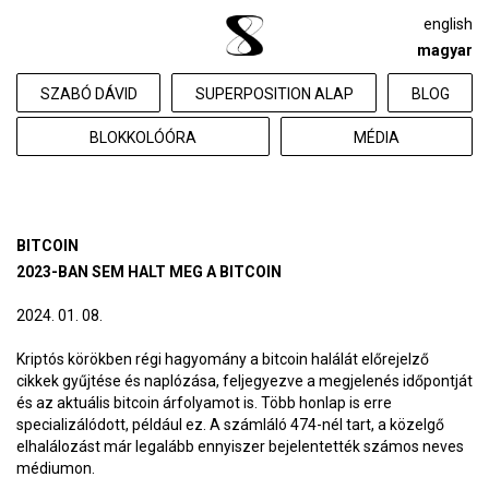
english
magyar
SZABÓ DÁVID
SUPERPOSITION ALAP
BLOG
BLOKKOLÓÓRA
MÉDIA
BITCOIN
2023-BAN SEM HALT MEG A BITCOIN
2024. 01. 08.
Kriptós körökben régi hagyomány a bitcoin halálát előrejelző
cikkek gyűjtése és naplózása, feljegyezve a megjelenés időpontját
és az aktuális bitcoin árfolyamot is. Több honlap is erre
specializálódott, például ez. A számláló 474-nél tart, a közelgő
elhalálozást már legalább ennyiszer bejelentették számos neves
médiumon.