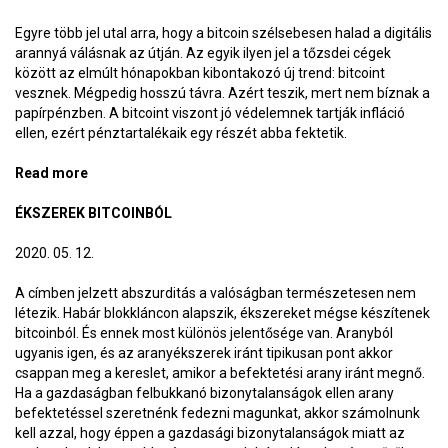
Egyre több jel utal arra, hogy a bitcoin szélsebesen halad a digitális
arannyá válásnak az útján. Az egyik ilyen jel a tőzsdei cégek
között az elmúlt hónapokban kibontakozó új trend: bitcoint
vesznek. Mégpedig hosszú távra. Azért teszik, mert nem bíznak a
papírpénzben. A bitcoint viszont jó védelemnek tartják infláció
ellen, ezért pénztartalékaik egy részét abba fektetik.
Read more
about Digitális aranytartalékok
ÉKSZEREK BITCOINBÓL
2020. 05. 12.
A címben jelzett abszurditás a valóságban természetesen nem
létezik. Habár blokkláncon alapszik, ékszereket mégse készítenek
bitcoinból. És ennek most különös jelentősége van. Aranyból
ugyanis igen, és az aranyékszerek iránt tipikusan pont akkor
csappan meg a kereslet, amikor a befektetési arany iránt megnő.
Ha a gazdaságban felbukkanó bizonytalanságok ellen arany
befektetéssel szeretnénk fedezni magunkat, akkor számolnunk
kell azzal, hogy éppen a gazdasági bizonytalanságok miatt az