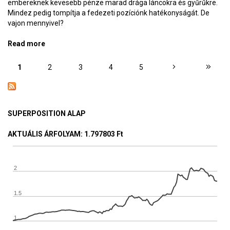
embereknek kevesebb pénze marad drága láncokra és gyűrűkre.
Mindez pedig tompítja a fedezeti pozíciónk hatékonyságát. De
vajon mennyivel?
Read more
about Ékszerek bitcoinból
OLDALAK
1
2
3
4
5
SUPERPOSITION ALAP
AKTUÁLIS ÁRFOLYAM
: 1.797803 Ft
2
1.5
1