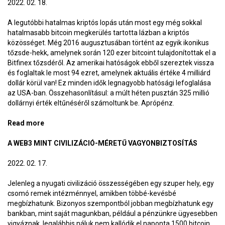
2022. 02. 18.
A legutóbbi hatalmas kriptós lopás után most egy még sokkal
hatalmasabb bitcoin megkerülés tartotta lázban a kriptós
közösséget. Még 2016 augusztusában történt az egyik ikonikus
tőzsde-hekk, amelynek során 120 ezer bitcoint tulajdonítottak el a
Bitfinex tőzsdéről. Az amerikai hatóságok ebből szereztek vissza
és foglaltak le most 94 ezret, amelynek aktuális értéke 4 milliárd
dollár körül van! Ez minden idők legnagyobb hatósági lefoglalása
az USA-ban. Összehasonlításul: a múlt héten pusztán 325 millió
dollárnyi érték eltűnéséről számoltunk be. Aprópénz.
Read more
about A legnagyobb fogás – BlokkolóÓra 190.
A WEB3 MINT CIVILIZÁCIÓ-MÉRETŰ VAGYONBIZTOSÍTÁS
2022. 02. 17.
Jelenleg a nyugati civilizáció összességében egy szuper hely, egy
csomó remek intézménnyel, amikben többé-kevésbé
megbízhatunk. Bizonyos szempontból jobban megbízhatunk egy
bankban, mint saját magunkban, például a pénzünkre ügyesebben
vigyáznak, legalábbis náluk nem kallódik el naponta 1500 bitcoin,