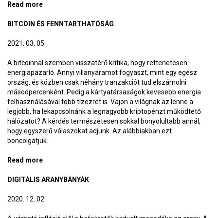
Read more
about Bitcoin vs. arany – Egy fogadás, amit még nem
nyertem meg, de már nagyon csalódott lennék, ha
BITCOIN ÉS FENNTARTHATÓSÁG
elveszíteném
2021. 03. 05.
A bitcoinnal szemben visszatérő kritika, hogy rettenetesen
energiapazarló. Annyi villanyáramot fogyaszt, mint egy egész
ország, és közben csak néhány tranzakciót tud elszámolni
másodpercenként. Pedig a kártyatársaságok kevesebb energia
felhasználásával több tízezret is. Vajon a világnak az lenne a
legjobb, ha lekapcsolnánk a legnagyobb kriptopénzt működtető
hálózatot? A kérdés természetesen sokkal bonyolultabb annál,
hogy egyszerű válaszokat adjunk. Az alábbiakban ezt
boncolgatjuk.
Read more
about Bitcoin és fenntarthatóság
DIGITÁLIS ARANYBÁNYÁK
2020. 12. 02.