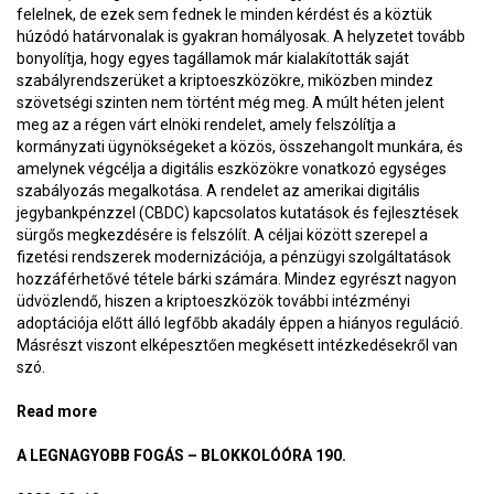
felelnek, de ezek sem fednek le minden kérdést és a köztük
húzódó határvonalak is gyakran homályosak. A helyzetet tovább
bonyolítja, hogy egyes tagállamok már kialakították saját
szabályrendszerüket a kriptoeszközökre, miközben mindez
szövetségi szinten nem történt még meg. A múlt héten jelent
meg az a régen várt elnöki rendelet, amely felszólítja a
kormányzati ügynökségeket a közös, összehangolt munkára, és
amelynek végcélja a digitális eszközökre vonatkozó egységes
szabályozás megalkotása. A rendelet az amerikai digitális
jegybankpénzzel (CBDC) kapcsolatos kutatások és fejlesztések
sürgős megkezdésére is felszólít. A céljai között szerepel a
fizetési rendszerek modernizációja, a pénzügyi szolgáltatások
hozzáférhetővé tétele bárki számára. Mindez egyrészt nagyon
üdvözlendő, hiszen a kriptoeszközök további intézményi
adoptációja előtt álló legfőbb akadály éppen a hiányos reguláció.
Másrészt viszont elképesztően megkésett intézkedésekről van
szó.
Read more
about A fennálló monetáris rend vége? – BlokkolóÓra
194.
A LEGNAGYOBB FOGÁS – BLOKKOLÓÓRA 190.