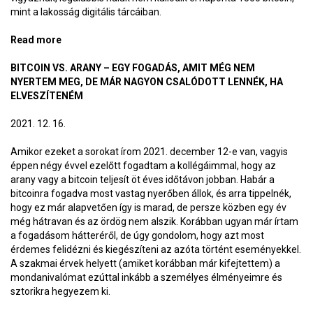
mint a lakosság digitális tárcáiban.
Read more
about A web3 mint civilizáció-méretű
vagyonbiztosítás
BITCOIN VS. ARANY – EGY FOGADÁS, AMIT MÉG NEM
NYERTEM MEG, DE MÁR NAGYON CSALÓDOTT LENNÉK, HA
ELVESZÍTENÉM
2021. 12. 16.
Amikor ezeket a sorokat írom 2021. december 12-e van, vagyis
éppen négy évvel ezelőtt fogadtam a kollégáimmal, hogy az
arany vagy a bitcoin teljesít öt éves időtávon jobban. Habár a
bitcoinra fogadva most vastag nyerőben állok, és arra tippelnék,
hogy ez már alapvetően így is marad, de persze közben egy év
még hátravan és az ördög nem alszik. Korábban ugyan már írtam
a fogadásom hátteréről, de úgy gondolom, hogy azt most
érdemes felidézni és kiegészíteni az azóta történt eseményekkel.
A szakmai érvek helyett (amiket korábban már kifejtettem) a
mondanivalómat ezúttal inkább a személyes élményeimre és
sztorikra hegyezem ki.