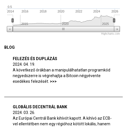
0.5
2014
2016
2018
2020
2022
2024
2026
2015
2020
2025
Highcharts.com
BLOG
FELEZÉS ÉS DUPLÁZÁS
2024. 04. 19.
A következő órákban a manipulálhatatlan programkód
negyedszerre is végrehajtja a Bitcoin négyévente
esedékes felezését.
GLOBÁLIS DECENTRÁL BANK
2024. 03. 26.
Az Európai Centrál Bank kihívót kapott. A kihívó az ECB-
vel ellentétben nem egy régióhoz kötött lokális, hanem