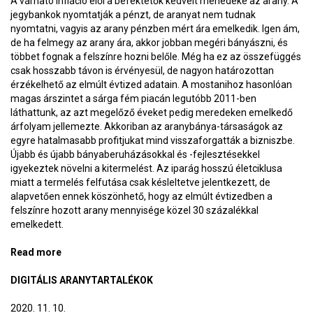
A várható infláció elől a befektetők kedvelt menedéke az arany. A
jegybankok nyomtatják a pénzt, de aranyat nem tudnak
nyomtatni, vagyis az arany pénzben mért ára emelkedik. Igen ám,
de ha felmegy az arany ára, akkor jobban megéri bányászni, és
többet fognak a felszínre hozni belőle. Még ha ez az összefüggés
csak hosszabb távon is érvényesül, de nagyon határozottan
érzékelhető az elmúlt évtized adatain. A mostanihoz hasonlóan
magas árszintet a sárga fém piacán legutóbb 2011-ben
láthattunk, az azt megelőző éveket pedig meredeken emelkedő
árfolyam jellemezte. Akkoriban az aranybánya-társaságok az
egyre hatalmasabb profitjukat mind visszaforgatták a bizniszbe.
Újabb és újabb bányaberuházásokkal és -fejlesztésekkel
igyekeztek növelni a kitermelést. Az iparág hosszú életciklusa
miatt a termelés felfutása csak késleltetve jelentkezett, de
alapvetően ennek köszönhető, hogy az elmúlt évtizedben a
felszínre hozott arany mennyisége közel 30 százalékkal
emelkedett.
Read more
about Digitális aranybányák
DIGITÁLIS ARANYTARTALÉKOK
2020. 11. 10.