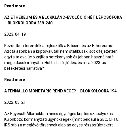
Read more
about 2023-ban sem halt meg a bitcoin
AZ ETHEREUM ÉS A BLOKKLÁNC-EVOLÚCIÓ HÉT LÉPCSŐFOKA
– BLOKKOLÓÓRA 239-240.
2023. 04. 19.
Kezdetben teremték a fejlesztők a Bitcoint és az Ethereumot.
Azóta azonban a kriptovaluták nem statikusak, sőt kifejezetten
egyfajta evolúció zajlik a hatékonyabb és jobban használható
megoldások irányába. Hol tart a fejlődés, és mi a 2023-as
befektetési narratíva?
Read more
about Az Ethereum és a blokklánc-evolúció hét
lépcsőfoka – BlokkolóÓra 239-240.
A FENNÁLLÓ MONETÁRIS REND VÉGE? – BLOKKOLÓÓRA 194.
2022. 03. 21.
Az Egyesült Államokban nincs egységes kriptós szabályozás.
Különböző kormányzati ügynökségek (mint például a SEC, CFTC,
IRS stb.) a meglévő törvények alapján egyes részterületekért