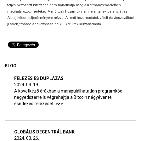
teljes nettósított kitettsége nem haladhatja meg a Kormányrendeletben
meghatározott mértéket. A múltbeli hozamok nem jelentenek garanciát az
Alap jövőbeli teljesítményére nézve. A fenti hozamadatok vételi és visszaváltási
jutalék, továbbá adó levonása nélkül kerültek kiszámolásra.
BLOG
FELEZÉS ÉS DUPLÁZÁS
2024. 04. 19.
A következő órákban a manipulálhatatlan programkód
negyedszerre is végrehajtja a Bitcoin négyévente
esedékes felezését.
GLOBÁLIS DECENTRÁL BANK
2024. 03. 26.