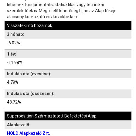
lehetnek fundamentális, statisztikai vagy technikai
szemléletűek is. Megfelelő lehetőség híján az Alap tőkéje
alacsony kockázatú eszközökbe kerül.
Visszatekintő hozamok
3 hónap:
-6.02%
1 év:
-11.98%
Indulás óta (évesítve):
4.79%
Indulás óta (összesen):
48.72%
Superposition Származtatott Befektetési Alap
Alapkezelő:
HOLD Alapkezelő Zrt.