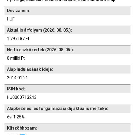
Devizanem:
HUF
Aktuális árfolyam (2026. 08. 05.):
1.797187 Ft
Nettó eszközérték (2026. 08. 05.):
0 millió Ft
Alap indulásának ideje:
2014.01.21
ISIN kód:
HU0000713243
Alapkezelési és forgalmazási díj aktuális mértéke:
évi 1,25%
Küszöbhozam: