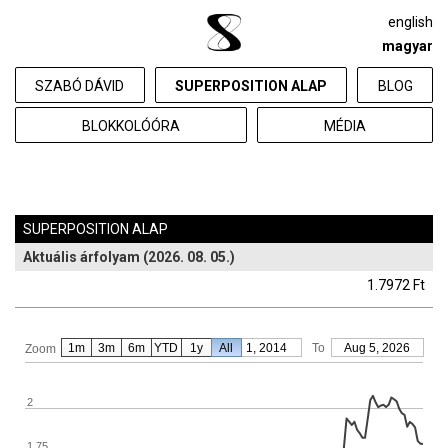
english
magyar
SZABÓ DÁVID
SUPERPOSITION ALAP
BLOG
BLOKKOLÓÓRA
MÉDIA
SUPERPOSITION ALAP
Aktuális árfolyam (2026. 08. 05.)
1.7972 Ft
1m
3m
6m
YTD
From
1y
All
Jan 1, 2014
To
Aug 5, 2026
Zoom
2
1.75