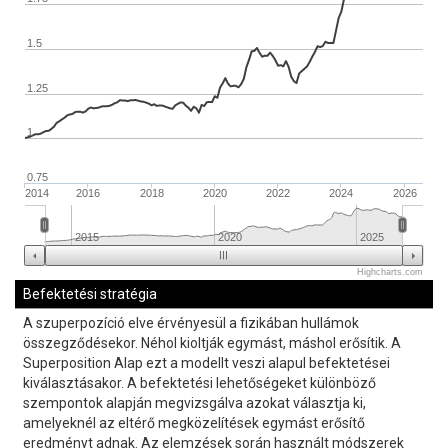
1.5
1.25
1
0.75
2014
2016
2018
2020
2022
2024
2026
2015
2020
2025
Highcharts.com
Befektetési stratégia
A szuperpozíció elve érvényesül a fizikában hullámok
összegződésekor. Néhol kioltják egymást, máshol erősítik. A
Superposition Alap ezt a modellt veszi alapul befektetései
kiválasztásakor. A befektetési lehetőségeket különböző
szempontok alapján megvizsgálva azokat választja ki,
amelyeknél az eltérő megközelítések egymást erősítő
eredményt adnak. Az elemzések során használt módszerek