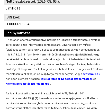
Nettó eszközérték (2026. 08. 05.):
0 millió Ft
ISIN kód:
HU0000718994
Jogi nyilatkozat
E honlapon szereplő valamennyi információ kizárólag tájékoztatásul szolgál.
Törekszünk ezen információk pontosságára, ugyanakkor semmiféle
felelősséget nem vállalunk az esetleges hiányosságok vagy pontatlanságok
miatt. A közölt információk nem minősülnek nyilvános ajánlattételnek vagy
befektetési tanácsadásnak, mindezek alapján hozott befektetési döntésekért
és annak következményeiért nem vállalunk felelősséget. Az Alap befektetési
politikájáról, forgalmazási költségeiről és a befektetés lehetséges kockázatairól
részletesen tájékozódjon az Alap forgalmazási helyein, vagy a
w
ww.hold.hu
honlapon elérhető hivatalos
Tájékoztatóból
,
Kezelési szabályzatból
, és
Kiemelt befektetői információkból
.
Az Alap kockázati szintje eltér a szokásostól! A 78/2014 (III. 14.)
Kormányrendelet 23. § (1) bekezdése szerint az Alap jogosult az általános
befektetési korlátokat meghaladóan befektetni származtatott ügyletekbe a
Kormányrendeletben meghatározott feltételek teljesülése esetén. Az Alap