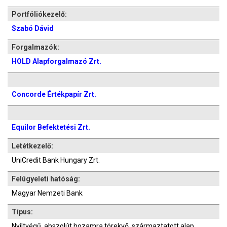
Portfóliókezelő:
Szabó Dávid
Forgalmazók:
HOLD Alapforgalmazó Zrt.
Concorde Értékpapír Zrt.
Equilor Befektetési Zrt.
Letétkezelő:
UniCredit Bank Hungary Zrt.
Felügyeleti hatóság:
Magyar Nemzeti Bank
Típus:
Nyíltvégű, abszolút hozamra törekvő, származtatott alap