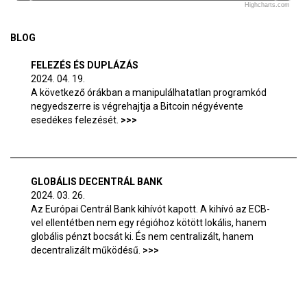
Highcharts.com
BLOG
FELEZÉS ÉS DUPLÁZÁS
2024. 04. 19.
A következő órákban a manipulálhatatlan programkód
negyedszerre is végrehajtja a Bitcoin négyévente
esedékes felezését.
GLOBÁLIS DECENTRÁL BANK
2024. 03. 26.
Az Európai Centrál Bank kihívót kapott. A kihívó az ECB-
vel ellentétben nem egy régióhoz kötött lokális, hanem
globális pénzt bocsát ki. És nem centralizált, hanem
decentralizált működésű.