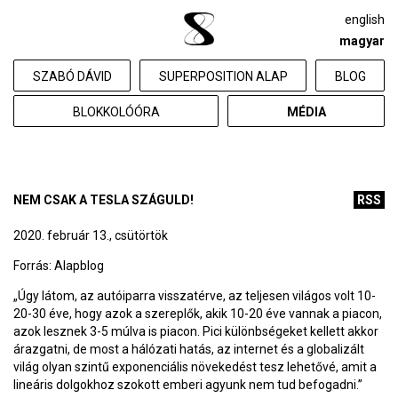
english
magyar
SZABÓ DÁVID
SUPERPOSITION ALAP
BLOG
BLOKKOLÓÓRA
MÉDIA
NEM CSAK A TESLA SZÁGULD!
RSS
2020. február 13., csütörtök
Forrás:
Alapblog
„Úgy látom, az autóiparra visszatérve, az teljesen világos volt 10-
20-30 éve, hogy azok a szereplők, akik 10-20 éve vannak a piacon,
azok lesznek 3-5 múlva is piacon. Pici különbségeket kellett akkor
árazgatni, de most a hálózati hatás, az internet és a globalizált
világ olyan szintű exponenciális növekedést tesz lehetővé, amit a
lineáris dolgokhoz szokott emberi agyunk nem tud befogadni.”