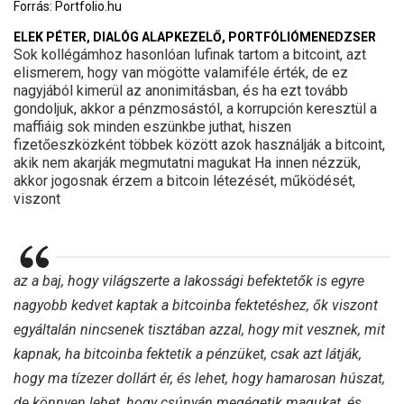
Forrás:
Portfolio.hu
ELEK PÉTER, DIALÓG ALAPKEZELŐ, PORTFÓLIÓMENEDZSER
Sok kollégámhoz hasonlóan lufinak tartom a bitcoint, azt
elismerem, hogy van mögötte valamiféle érték, de ez
nagyjából kimerül az anonimitásban, és ha ezt tovább
gondoljuk, akkor a pénzmosástól, a korrupción keresztül a
maffiáig sok minden eszünkbe juthat, hiszen
fizetőeszközként többek között azok használják a bitcoint,
akik nem akarják megmutatni magukat Ha innen nézzük,
akkor jogosnak érzem a bitcoin létezését, működését,
viszont
az a baj, hogy világszerte a lakossági befektetők is egyre
nagyobb kedvet kaptak a bitcoinba fektetéshez, ők viszont
egyáltalán nincsenek tisztában azzal, hogy mit vesznek, mit
kapnak, ha bitcoinba fektetik a pénzüket, csak azt látják,
hogy ma tízezer dollárt ér, és lehet, hogy hamarosan húszat,
de könnyen lehet, hogy csúnyán megégetik magukat, és