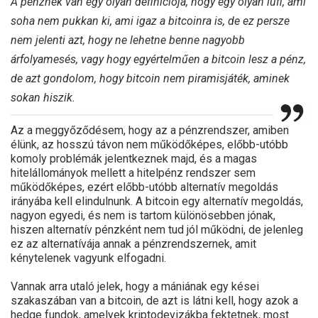
A pénznek van egy olyan definíciója, hogy egy olyan lufi, ami
soha nem pukkan ki, ami igaz a bitcoinra is, de ez persze
nem jelenti azt, hogy ne lehetne benne nagyobb
árfolyamesés, vagy hogy egyértelműen a bitcoin lesz a pénz,
de azt gondolom, hogy bitcoin nem piramisjáték, aminek
sokan hiszik.
Az a meggyőződésem, hogy az a pénzrendszer, amiben
élünk, az hosszú távon nem működőképes, előbb-utóbb
komoly problémák jelentkeznek majd, és a magas
hitelállományok mellett a hitelpénz rendszer sem
működőképes, ezért előbb-utóbb alternatív megoldás
irányába kell elindulnunk. A bitcoin egy alternatív megoldás,
nagyon egyedi, és nem is tartom különösebben jónak,
hiszen alternatív pénzként nem tud jól működni, de jelenleg
ez az alternatívája annak a pénzrendszernek, amit
kénytelenek vagyunk elfogadni.
Vannak arra utaló jelek, hogy a mániának egy kései
szakaszában van a bitcoin, de azt is látni kell, hogy azok a
hedge fundok, amelyek kriptodevizákba fektetnek, most