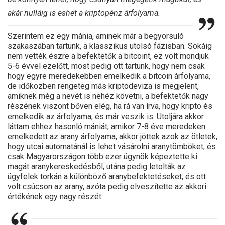
akár nulláig is eshet a kriptopénz árfolyama.
Szerintem ez egy mánia, aminek már a begyorsuló
szakaszában tartunk, a klasszikus utolsó fázisban. Sokáig
nem vették észre a befektetők a bitcoint, ez volt mondjuk
5-6 évvel ezelőtt, most pedig ott tartunk, hogy nem csak
hogy egyre meredekebben emelkedik a bitcoin árfolyama,
de időközben rengeteg más kriptodeviza is megjelent,
amiknek még a nevét is nehéz követni, a befektetők nagy
részének viszont bőven elég, ha rá van írva, hogy kripto és
emelkedik az árfolyama, és már veszik is. Utoljára akkor
láttam ehhez hasonló mániát, amikor 7-8 éve meredeken
emelkedett az arany árfolyama, akkor jöttek azok az ötletek,
hogy utcai automatánál is lehet vásárolni aranytömböket, és
csak Magyarországon több ezer ügynök képeztette ki
magát aranykereskedésből, utána pedig letolták az
ügyfelek torkán a különböző aranybefektetéseket, és ott
volt csúcson az arany, azóta pedig elveszítette az akkori
értékének egy nagy részét.