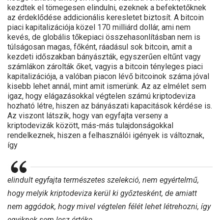
kezdtek el tömegesen elindulni, ezeknek a befektetőknek
az érdeklődése addicionális keresletet biztosít. A bitcoin
piaci kapitalizációja közel 170 milliárd dollár, ami nem
kevés, de globális tőkepiaci összehasonlításban nem is
túlságosan magas, főként, ráadásul sok bitcoin, amit a
kezdeti időszakban bányászták, egyszerűen eltűnt vagy
számlákon zárolták őket, vagyis a bitcoin tényleges piaci
kapitalizációja, a valóban piacon lévő bitcoinok száma jóval
kisebb lehet annál, mint amit ismerünk. Az az elmélet sem
igaz, hogy elágazásokkal végtelen számú kriptodeviza
hozható létre, hiszen az bányászati kapacitások kérdése is.
Az viszont látszik, hogy van egyfajta verseny a
kriptodevizák között, más-más tulajdonságokkal
rendelkeznek, hiszen a felhasználói igények is változnak,
így
elindult egyfajta természetes szelekció, nem egyértelmű,
hogy melyik kriptodeviza kerül ki győztesként, de amiatt
nem aggódok, hogy mivel végtelen félét lehet létrehozni, így
egyiknek sem lesz értéke.