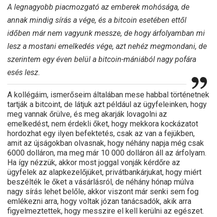
A legnagyobb piacmozgató az emberek mohósága, de
annak mindig sírás a vége, és a bitcoin esetében ettől
időben már nem vagyunk messze, de hogy árfolyamban mi
lesz a mostani emelkedés vége, azt nehéz megmondani, de
szerintem egy éven belül a bitcoin-mániából nagy pofára
esés lesz.
A kollégáim, ismerőseim általában mese habbal történetnek
tartják a bitcoint, de látjuk azt például az ügyfeleinken, hogy
meg vannak őrülve, és meg akarják lovagolni az
emelkedést, nem érdekli őket, hogy mekkora kockázatot
hordozhat egy ilyen befektetés, csak az van a fejükben,
amit az újságokban olvasnak, hogy néhány napja még csak
6000 dolláron, ma meg már 10 000 dolláron áll az árfolyam.
Ha így nézzük, akkor most joggal vonják kérdőre az
ügyfelek az alapkezelőjüket, privátbankárjukat, hogy miért
beszélték le őket a vásárlásról, de néhány hónap múlva
nagy sírás lehet belőle, akkor viszont már senki sem fog
emlékezni arra, hogy voltak józan tanácsadók, akik arra
figyelmeztettek, hogy messzire el kell kerülni az egészet.