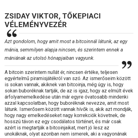
ZSIDAY VIKTOR, TŐKEPIACI
VÉLEMÉNYVEZÉR
Azt gondolom, hogy amit most a bitcoinnál látunk, az egy
mánia, semmilyen alapja nincsen, és szerintem ennek a
mániának az utolsó hónapjaiban vagyunk.
A bitcoin szerintem nullát ér, nincsen értéke, teljesen
egyértelmű piramisjátékról van szó. Az ismerőseim között
is sokan vannak, akiknek van bitcoinja, még úgy is, hogy
sokan buboréknak tartják, de az is igaz, hogy az elmúlt évek
árfolyamemelkedése után már egyre óvatosabb mindenki
azzal kapcsolatban, hogy buboréknak nevezze, amit most
látunk. Ismerősem között vannak hívők is, akik azt mondják,
hogy nagy emelkedéseket nagy korrekciók követnek, de
hosszú távon ez egy csodálatos történet, és már csak
azért is megtartják a bitcoinjaikat, mert jó lesz az
unokáknak, olyat azonban nem ismerek, aki a vagyonának