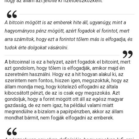
hogy az állam azt jelölte ki fizetőeszközként.
A bitcoin mögött is az emberek hite áll, ugyanúgy, mint a
hagyományos pénz mögött, azért fogadok el forintot, mert
arra számítok, hogy ezt a forintot tőlem más is elfogadja, és
tudok érte dolgokat vásárolni.
A bitcoinnal is ez a helyzet, azért fogadok el bitcoint, mert
azt gondolom, hogy tőlem is elfogadják, amikor majd én
szeretném használni. Hogy ez a hit hogyan alakul ki, az
szerintem nem fontos, hiszen igen, megszoktuk, hogy az
állam mondja meg, hogy kötelező elfogadni az általa
kibocsátott pénzt, de az is csak egy megszokás. Azt
gondoljuk, hogy a forint mögött ott áll az egész magyar
gazdaság, de ez nem igaz, ha például valami miatt
megrendülne a bizalom a papírpénzben, akkor az állam
mondhat bármit, nem fogják elfogadni az emberek.