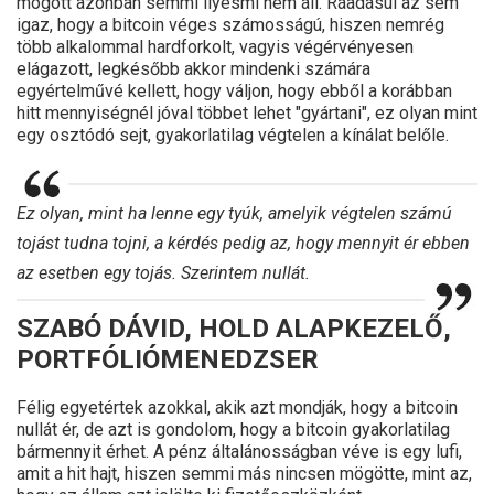
mögött azonban semmi ilyesmi nem áll. Ráadásul az sem
igaz, hogy a bitcoin véges számosságú, hiszen nemrég
több alkalommal hardforkolt, vagyis végérvényesen
elágazott, legkésőbb akkor mindenki számára
egyértelművé kellett, hogy váljon, hogy ebből a korábban
hitt mennyiségnél jóval többet lehet "gyártani", ez olyan mint
egy osztódó sejt, gyakorlatilag végtelen a kínálat belőle.
Ez olyan, mint ha lenne egy tyúk, amelyik végtelen számú
tojást tudna tojni, a kérdés pedig az, hogy mennyit ér ebben
az esetben egy tojás. Szerintem nullát.
SZABÓ DÁVID, HOLD ALAPKEZELŐ,
PORTFÓLIÓMENEDZSER
Félig egyetértek azokkal, akik azt mondják, hogy a bitcoin
nullát ér, de azt is gondolom, hogy a bitcoin gyakorlatilag
bármennyit érhet. A pénz általánosságban véve is egy lufi,
amit a hit hajt, hiszen semmi más nincsen mögötte, mint az,