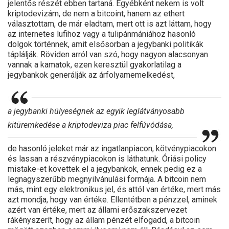
jelentős részét ebben tartaná. Egyébként nekem is volt
kriptodevizám, de nem a bitcoint, hanem az ethert
választottam, de már eladtam, mert ott is azt láttam, hogy
az internetes lufihoz vagy a tulipánmániához hasonló
dolgok történnek, amit elsősorban a jegybanki politikák
táplálják. Röviden arról van szó, hogy nagyon alacsonyan
vannak a kamatok, ezen keresztül gyakorlatilag a
jegybankok generálják az árfolyamemelkedést,
a jegybanki hülyeségnek az egyik leglátványosabb
kitüremkedése a kriptodeviza piac felfúvódása,
de hasonló jeleket már az ingatlanpiacon, kötvénypiacokon
és lassan a részvénypiacokon is láthatunk. Óriási policy
mistake-et követtek el a jegybankok, ennek pedig ez a
legnagyszerűbb megnyilvánulási formája. A bitcoin nem
más, mint egy elektronikus jel, és attól van értéke, mert más
azt mondja, hogy van értéke. Ellentétben a pénzzel, aminek
azért van értéke, mert az állami erőszakszervezet
rákényszerít, hogy az állam pénzét elfogadd, a bitcoin