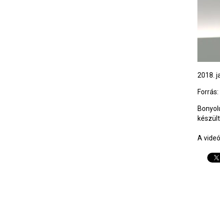
2018. j
Forrás:
Bonyolu
készült
A vide