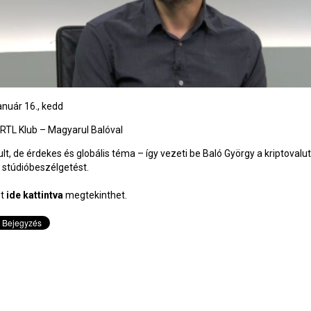
anuár 16., kedd
RTL Klub – Magyarul Balóval
lt, de érdekes és globális téma – így vezeti be Baló György a kriptovalu
 stúdióbeszélgetést.
ót
ide kattintva
megtekinthet.