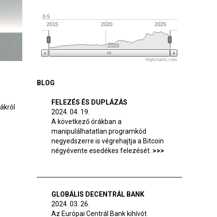
0.5
2015
2020
2025
2020
Highcharts.com
BLOG
FELEZÉS ÉS DUPLÁZÁS
tákról
2024. 04. 19.
A következő órákban a
manipulálhatatlan programkód
negyedszerre is végrehajtja a Bitcoin
négyévente esedékes felezését.
GLOBÁLIS DECENTRÁL BANK
2024. 03. 26.
Az Európai Centrál Bank kihívót