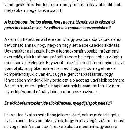
vendégekként is. Fontos fórum, hogy tudjuk, mik az aktualitások,
mélyebben megértsük a piacot.
A kriptoboom fontos alapja, hogy nagy intézmények is elkezdtek
pénzeket allokálni ide. Ez változhat a mostani összeesésben?
Az elmúlt hetekben azt éreztem, hogy óvatosabbá váltak, de ez
betudható annak, hogy nagyon nagy lett a spekulációs aktivitás.
Ugyanakkor az látszik, hogy a leghagyományosabb intézményi
szereplők, akik korábban próbáltak nem belelépni ebbe a világba,
most sorra beleléptek. Egyszerűen azért, mert bármennyire is azt
gondolják, hogy őket ez nem érdekli, hogy nincs meg ehhez a
kompetenciájuk, olyan erős ügyféligényt tapasztaltak, hogy
lényegében mindenki kinyitotta ezt a piacot az ügyfeleik számára.
Azt minimum megoldják, hogy tudjanak bitcoint tartani. Ez nem
olyan lépés, amit néhány hónap után visszaszívnak.
És akik befektetőként ide allokálhatnak, nyugdíjalapok például?
Fokozatos óvatos nyitottság jellemzi őket, sokan még ízlelgetik
ezt a piacot, de azon túlvagyunk, hogy erről az egészről tudomást
se vegyenek. Viszont az ő reakciójukat a mostani nagy esésre