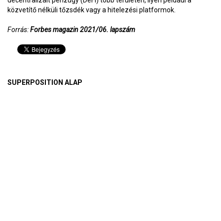
decentralizált pénzügy (DeFi) több területén, ilyen például a
közvetítő nélküli tőzsdék vagy a hitelezési platformok.
Forrás:
Forbes magazin 2021/06. lapszám
SUPERPOSITION ALAP