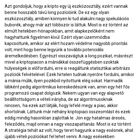
Azt gondoljuk, hogy a kripto egy új eszközosztály, ezért vannak
benne hosszabb távú long pozícióink. De ez egy olyan
eszközosztály, amiben könnyen ki tud alakulni nagy spekulációs
buborék, ahogy már azt többször is láttuk. Most is ez történt az
elmúlt hetekben-hónapokban, amit alapkezelőként nem
hagyhattunk figyelmen kívül. Ezért olyan üzemmódba
kapcsoltunk, amikor az elért hozam védelme nagyobb prioritás
volt, mint hogy benne legyünk a további potenciális
áremelkedésben. Egyrészt visszavágtuk a long pozikat, másrészt
mivel a kriptopiacon a mániákkal összefüggésben szoktak
hülyeségek is előfordulni, erre is reagáltunk statisztikai arbitrázs
pozíciók felvételével. Ezek hirtelen tudnak nyerőre fordulni, amikor
a mánia múlik, ilyen pozikból nyitottunk elég sokat. Harmadik
lábként pedig algoritmikus kereskedésünk van, amin egy hét fős
programozó csapat dolgozik. Nekem ugyan van egy alapvető
beállítottságom a vételi irányba, de az algoritmusoknak
nincsen, ha ezek azt látják, hogy lefelé megy a piac, akkor
shortolnak. Láttunk már néhány kriptopiaci összeomlást és ezek
eddig mindig hasonlóan zajlottak le. Jön egy hatalmas áresés,
feleződés, majd onnan a nagy visszapattanás. Most is ez történt.
A stratégia tehát az volt, hogy teret hagyunk a nagy esésnek, ahol
újabb vételi pozíciókat fel lehet venni. A nagy esésekben