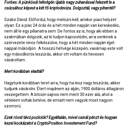
Forbes: A pünkösdi hétvégén újabb nagy zuhanással felezett le a
csúcsához képest a két fő kriptodeviza. Dolgoztál, vagy pihentél?
Szabó Dávid: Előfordul, hogy melózni kell, amikor piaci helyzet
olyan. Ez a piac 24 órás és a hét minden napján van kereskedés,
nem áll le egy pillanatra sem. De fontos az is, hogy aki ebben a
szakmában dolgozik, az ki tudjon kapcsolódni, arra senkinek a
szervezete nincs felkészülve, hogy a hét minden napján éjjel-
nappal működjön. A hosszú hétvége közepén, vasárnap este volt
egy másodkörös leszúrás, akkor ott voltam és hevesen
vásároltam.
Mert korábban eladtál?
Hagytunk korábban teret arra, hogy ha lesz nagy leszúrás, akkor
tudjunk vásárolni. Étert majdnem az alján, 1900 dolláros átlagáron
veszegettem. A bitcoin sajnos nem ment 30 ezer alá, ahol a
vételeim voltak betéve, de emiatt nem vagyok most nagyon
szomorú.
Ezek rövid távú pozíciók? Egyáltalán, mivel csinál pénzt és hogyan
kezel kockázatot a CryptoPosition Investement Fund?