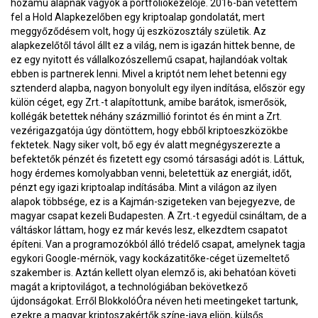
hozamú alapnak vagyok a portfóliókezelője. 2016-ban vetettem
fel a Hold Alapkezelőben egy kriptoalap gondolatát, mert
meggyőződésem volt, hogy új eszközosztály születik. Az
alapkezelőtől távol állt ez a világ, nem is igazán hittek benne, de
ez egy nyitott és vállalkozószellemű csapat, hajlandóak voltak
ebben is partnerek lenni. Mivel a kriptót nem lehet betenni egy
sztenderd alapba, nagyon bonyolult egy ilyen indítása, először egy
külön céget, egy Zrt.-t alapítottunk, amibe barátok, ismerősök,
kollégák betettek néhány százmillió forintot és én mint a Zrt.
vezérigazgatója úgy döntöttem, hogy ebből kriptoeszközökbe
fektetek. Nagy siker volt, bő egy év alatt megnégyszerezte a
befektetők pénzét és fizetett egy csomó társasági adót is. Láttuk,
hogy érdemes komolyabban venni, beletettük az energiát, időt,
pénzt egy igazi kriptoalap indításába. Mint a világon az ilyen
alapok többsége, ez is a Kajmán-szigeteken van bejegyezve, de
magyar csapat kezeli Budapesten. A Zrt.-t egyedül csináltam, de a
váltáskor láttam, hogy ez már kevés lesz, elkezdtem csapatot
építeni. Van a programozókból álló trédelő csapat, amelynek tagja
egykori Google-mérnök, vagy kockázatitőke-céget üzemeltető
szakember is. Aztán kellett olyan elemző is, aki behatóan követi
magát a kriptovilágot, a technológiában bekövetkező
újdonságokat. Erről BlokkolóÓra néven heti meetingeket tartunk,
ezekre a magyar kriptoszakértők színe-java eljön, külsős