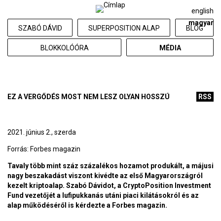
english
magyar
SZABÓ DÁVID
SUPERPOSITION ALAP
BLOG
BLOKKOLÓÓRA
MÉDIA
EZ A VERGŐDÉS MOST NEM LESZ OLYAN HOSSZÚ
RSS
2021. június 2., szerda
Forrás:
Forbes magazin
Tavaly több mint száz százalékos hozamot produkált, a májusi
nagy beszakadást viszont kivédte az első Magyarországról
kezelt kriptoalap. Szabó Dávidot, a CryptoPosition Investment
Fund vezetőjét a lufipukkanás utáni piaci kilátásokról és az
alap működéséről is kérdezte a Forbes magazin.