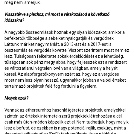
még nem ismerjük.
Visszatérve a piachoz, mi most a várakozásod a következő
időszakra?
A nagyobb összeomlások hoznak egy olyan időszakot, amikor a
befektetők többsége a sebeiket nyalogatják és vergődnek.
Láttunk már két nagy mániát, a 2013-ast és a 2017-est is
összeomlás és vergődés követte. Viszont szerintem most nem ez
lesz. Túlságosan felkeltette sokak érdeklődését ez a lehetőség,
túlságosan sok pénz megy abba, hogy fejlesszék ezt a rendszert
és változatlanul végtelen lóvé van a világban, amely a helyét
keresi. Az alapforgatókönyvem ezért az, hogy ez a vergődés
most nem lesz olyan hosszú, ugyanakkor jobban a valódi értéket
tartalmazó projektek felé fog fordulni a figyelem.
Melyek ezek?
Vannak az ethereumhoz hasonló ígéretes projektek, amelyekkel
szintén az értékek internete-szerű projektek létrehozása a cél,
csak más úton-módon képzelik ezt el. Nem tudhatjuk, hogy melyik
lesz a befutó, de ezekben is nagy potenciál rejlik, csakúgy, mint a