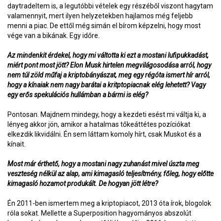
daytradeltem is, a legutóbbi vételek egy részéből viszont hagytam
valamennyit, mert ilyen helyzetekben hajlamos még feljebb
menni a piac. De ettől még simán el bírom képzelni, hogy most
vége van a bikának. Egy időre.
Az mindenkit érdekel, hogy mi váltotta ki ezt a mostani lufipukkadást,
miért pont most jött? Elon Musk hirtelen megvilágosodása arról, hogy
nem túl zöld műfaj a kriptobányászat, meg egy régóta ismert hír arról,
hogy a kínaiak nem nagy barátai a kritptopiacnak elég lehetett? Vagy
egy erős spekulációs hullámban a bármi is elég?
Pontosan. Majdnem mindegy, hogy a kezdeti esést mi váltja ki, a
lényeg akkor jön, amikor a hatalmas tőkeáttétes pozíciókat
elkezdik likvidálni. Én sem láttam komoly hírt, csak Muskot és a
kínait.
Most már érthető, hogy a mostani nagy zuhanást mivel úszta meg
veszteség nélkül az alap, ami kimagasló teljesítmény, főleg, hogy előtte
kimagasló hozamot produkált. De hogyan jött létre?
Én 2011-ben ismertem meg a kriptopiacot, 2013 óta írok, blogolok
róla sokat. Mellette a Superposition hagyományos abszolút