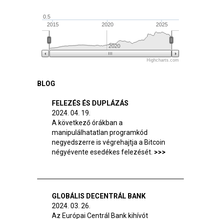
0.5
2015
2020
2025
2020
Highcharts.com
BLOG
FELEZÉS ÉS DUPLÁZÁS
2024. 04. 19.
A következő órákban a
manipulálhatatlan programkód
negyedszerre is végrehajtja a Bitcoin
négyévente esedékes felezését.
GLOBÁLIS DECENTRÁL BANK
2024. 03. 26.
Az Európai Centrál Bank kihívót