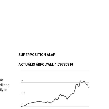
SUPERPOSITION ALAP
AKTUÁLIS ÁRFOLYAM
: 1.797803 Ft
lár
2
mikor a
ilyen
1.5
1