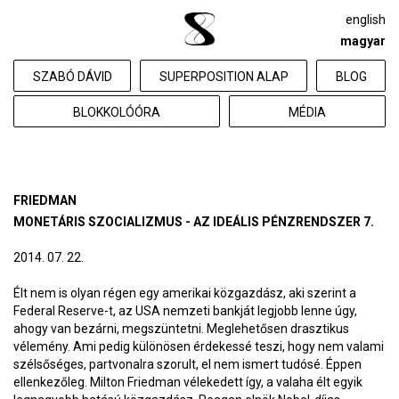
english
magyar
SZABÓ DÁVID
SUPERPOSITION ALAP
BLOG
BLOKKOLÓÓRA
MÉDIA
FRIEDMAN
MONETÁRIS SZOCIALIZMUS - AZ IDEÁLIS PÉNZRENDSZER 7.
2014. 07. 22.
Élt nem is olyan régen egy amerikai közgazdász, aki szerint a
Federal Reserve-t, az USA nemzeti bankját legjobb lenne úgy,
ahogy van bezárni, megszüntetni. Meglehetősen drasztikus
vélemény. Ami pedig különösen érdekessé teszi, hogy nem valami
szélsőséges, partvonalra szorult, el nem ismert tudósé. Éppen
ellenkezőleg. Milton Friedman vélekedett így, a valaha élt egyik