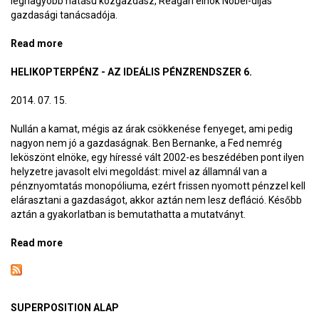
legnagyobb hatású közgazdász, Reagan elnök Nobel-díjas
gazdasági tanácsadója.
Read more
about Monetáris szocializmus - Az ideális
pénzrendszer 7.
HELIKOPTERPÉNZ - AZ IDEÁLIS PÉNZRENDSZER 6.
2014. 07. 15.
Nullán a kamat, mégis az árak csökkenése fenyeget, ami pedig
nagyon nem jó a gazdaságnak. Ben Bernanke, a Fed nemrég
leköszönt elnöke, egy híressé vált 2002-es beszédében pont ilyen
helyzetre javasolt elvi megoldást: mivel az államnál van a
pénznyomtatás monopóliuma, ezért frissen nyomott pénzzel kell
elárasztani a gazdaságot, akkor aztán nem lesz defláció. Később
aztán a gyakorlatban is bemutathatta a mutatványt.
Read more
about Helikopterpénz - Az ideális pénzrendszer 6.
SUPERPOSITION ALAP