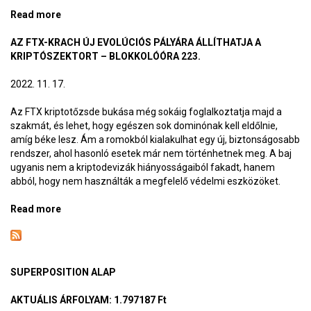
Read more
about Globális Decentrál Bank
AZ FTX-KRACH ÚJ EVOLÚCIÓS PÁLYÁRA ÁLLÍTHATJA A
KRIPTÓSZEKTORT – BLOKKOLÓÓRA 223.
2022. 11. 17.
Az FTX kriptotőzsde bukása még sokáig foglalkoztatja majd a
szakmát, és lehet, hogy egészen sok dominónak kell eldőlnie,
amíg béke lesz. Ám a romokból kialakulhat egy új, biztonságosabb
rendszer, ahol hasonló esetek már nem történhetnek meg. A baj
ugyanis nem a kriptodevizák hiányosságaiból fakadt, hanem
abból, hogy nem használták a megfelelő védelmi eszközöket.
Read more
about Az FTX-krach új evolúciós pályára állíthatja a
kriptószektort – BlokkolóÓra 223.
SUPERPOSITION ALAP
AKTUÁLIS ÁRFOLYAM
: 1.797187 Ft