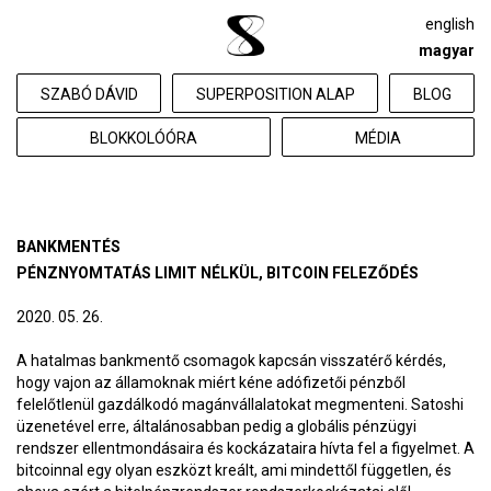
english
magyar
SZABÓ DÁVID
SUPERPOSITION ALAP
BLOG
BLOKKOLÓÓRA
MÉDIA
BANKMENTÉS
PÉNZNYOMTATÁS LIMIT NÉLKÜL, BITCOIN FELEZŐDÉS
2020. 05. 26.
A hatalmas bankmentő csomagok kapcsán visszatérő kérdés,
hogy vajon az államoknak miért kéne adófizetői pénzből
felelőtlenül gazdálkodó magánvállalatokat megmenteni. Satoshi
üzenetével erre, általánosabban pedig a globális pénzügyi
rendszer ellentmondásaira és kockázataira hívta fel a figyelmet. A
bitcoinnal egy olyan eszközt kreált, ami mindettől független, és