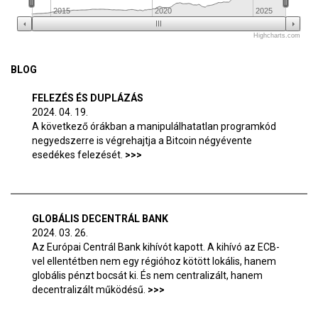
2015
2020
2025
Highcharts.com
BLOG
FELEZÉS ÉS DUPLÁZÁS
2024. 04. 19.
A következő órákban a manipulálhatatlan programkód
negyedszerre is végrehajtja a Bitcoin négyévente
esedékes felezését.
GLOBÁLIS DECENTRÁL BANK
2024. 03. 26.
Az Európai Centrál Bank kihívót kapott. A kihívó az ECB-
vel ellentétben nem egy régióhoz kötött lokális, hanem
globális pénzt bocsát ki. És nem centralizált, hanem
decentralizált működésű.