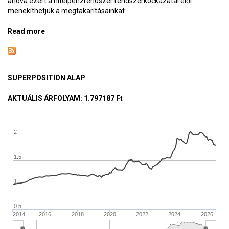
ahova ezért a hitelpénzrendszer rendszerkockázatai elől
menekíthetjük a megtakarításainkat.
Read more
about Pénznyomtatás limit nélkül, bitcoin feleződés
SUPERPOSITION ALAP
AKTUÁLIS ÁRFOLYAM
: 1.797187 Ft
2
1.5
1
0.5
2014
2016
2018
2020
2022
2024
2026