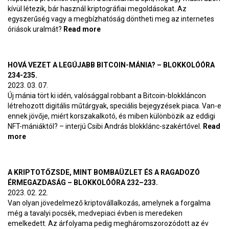
kívül létezik, bár használ kriptográfiai megoldásokat. Az
egyszerűség vagy a megbízhatóság döntheti meg az internetes
óriások uralmát?
Read more
about Két út, amely a közösségi
média forradalmához vezet
HOVÁ VEZET A LEGÚJABB BITCOIN-MÁNIA? – BLOKKOLÓÓRA
234-235.
2023. 03. 07.
Új mánia tört ki idén, valósággal robbant a Bitcoin-blokkláncon
létrehozott digitális műtárgyak, speciális bejegyzések piaca. Van-e
ennek jövője, miért korszakalkotó, és miben különbözik az eddigi
NFT-mániáktól? – interjú Csibi András blokklánc-szakértővel.
Read
more
about Hová vezet a legújabb Bitcoin-mánia? – BlokkolóÓra
234-235.
A KRIPTOTŐZSDE, MINT BOMBAÜZLET ÉS A RAGADOZÓ
ÉRMEGAZDASÁG – BLOKKOLÓÓRA 232–233.
2023. 02. 22.
Van olyan jövedelmező kriptovállalkozás, amelynek a forgalma
még a tavalyi pocsék, medvepiaci évben is meredeken
emelkedett. Az árfolyama pedig megháromszorozódott az év