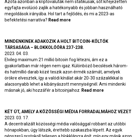
Azóta azonban a kriptovaluták nem statikusak, sőt kifejezetten
egyfajta evolúció zajlik a hatékonyabb és jobban használható
megoldások irányába. Hol tart a fejlődés, és mi a 2023-as
befektetési narratíva?
Read more
about Az Ethereum és a
blokklánc-evolúció hét
lépcsőfoka – BlokkolóÓra 239-
240.
MINDENKINEK ADAKOZIK A HOLT BITCOIN-KÖLTŐK
TÁRSASÁGA – BLOKKOLÓÓRA 237-238.
2023. 04. 03.
Elvileg maximum 21 millió bitcoin fog létezni, ám ez a
gyakorlatban már régen nem igaz. Különböző becslések három-
és hatmillió darab közé teszik azon érmék számát, amelyek
örökre elvesztek, így a valódi kínálat akár 20-30 százalékkal is
alacsonyabb lehet a kibányászott mennyiségnél. Ami mindenki
másnak jó, aki hozzáfér a bitcoinjaihoz.
Read more
about
Mindenkinek
adakozik a holt
bitcoin-költők
KÉT ÚT, AMELY A KÖZÖSSÉGI MÉDIA FORRADALMÁHOZ VEZET
társasága –
2023. 03. 17.
BlokkolóÓra
A decentralizált közösségi média valósággal robbant az utóbbi
237-238.
hónapokban, úgy látszik, érettebb szakaszba lépett. Az egyik
népszerű protokoll teljesen a blokkláncra épít, míg egy másik azon