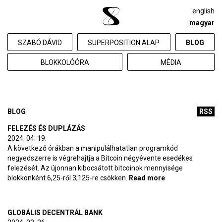
english
magyar
SZABÓ DÁVID
SUPERPOSITION ALAP
BLOG
BLOKKOLÓÓRA
MÉDIA
BLOG
RSS
FELEZÉS ÉS DUPLÁZÁS
2024. 04. 19.
A következő órákban a manipulálhatatlan programkód
negyedszerre is végrehajtja a Bitcoin négyévente esedékes
felezését. Az újonnan kibocsátott bitcoinok mennyisége
blokkonként 6,25-ről 3,125-re csökken.
Read more
about Felezés és
duplázás
GLOBÁLIS DECENTRÁL BANK