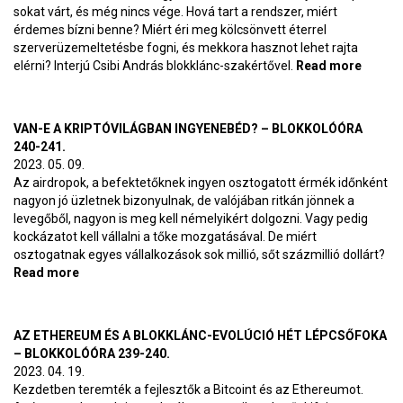
sokat várt, és még nincs vége. Hová tart a rendszer, miért
érdemes bízni benne? Miért éri meg kölcsönvett éterrel
szerverüzemeltetésbe fogni, és mekkora hasznot lehet rajta
elérni? Interjú Csibi András blokklánc-szakértővel.
Read more
about
Mitől
olyan 
biznis
VAN-E A KRIPTÓVILÁGBAN INGYENEBÉD? – BLOKKOLÓÓRA
Ether
240-241.
2023. 05. 09.
Az airdropok, a befektetőknek ingyen osztogatott érmék időnként
nagyon jó üzletnek bizonyulnak, de valójában ritkán jönnek a
levegőből, nagyon is meg kell némelyikért dolgozni. Vagy pedig
kockázatot kell vállalni a tőke mozgatásával. De miért
osztogatnak egyes vállalkozások sok millió, sőt százmillió dollárt?
Read more
about Van-e a kriptóvilágban ingyenebéd? –
BlokkolóÓra 240-241.
AZ ETHEREUM ÉS A BLOKKLÁNC-EVOLÚCIÓ HÉT LÉPCSŐFOKA
– BLOKKOLÓÓRA 239-240.
2023. 04. 19.
Kezdetben teremték a fejlesztők a Bitcoint és az Ethereumot.