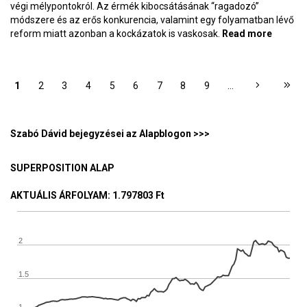
végi mélypontokról. Az érmék kibocsátásának “ragadozó”
módszere és az erős konkurencia, valamint egy folyamatban lévő
reform miatt azonban a kockázatok is vaskosak.
Read more
about A
kriptot
mint
bombaü
OLDALAK
1
2
3
4
5
6
7
8
9
…
a raga
érmega
– Blok
232–23
Szabó Dávid bejegyzései az Alapblogon >>>
SUPERPOSITION ALAP
AKTUÁLIS ÁRFOLYAM
: 1.797803 Ft
2
1.5
1