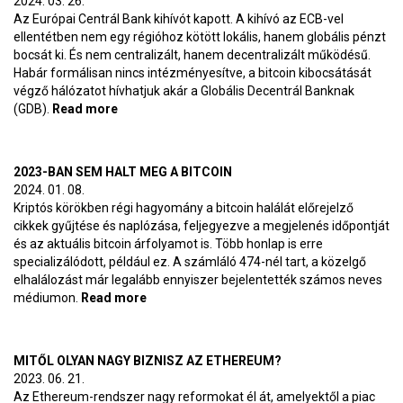
2024. 03. 26.
Az Európai Centrál Bank kihívót kapott. A kihívó az ECB-vel
ellentétben nem egy régióhoz kötött lokális, hanem globális pénzt
bocsát ki. És nem centralizált, hanem decentralizált működésű.
Habár formálisan nincs intézményesítve, a bitcoin kibocsátását
végző hálózatot hívhatjuk akár a Globális Decentrál Banknak
(GDB).
Read more
about Globális Decentrál Bank
2023-BAN SEM HALT MEG A BITCOIN
2024. 01. 08.
Kriptós körökben régi hagyomány a bitcoin halálát előrejelző
cikkek gyűjtése és naplózása, feljegyezve a megjelenés időpontját
és az aktuális bitcoin árfolyamot is. Több honlap is erre
specializálódott, például ez. A számláló 474-nél tart, a közelgő
elhalálozást már legalább ennyiszer bejelentették számos neves
médiumon.
Read more
about 2023-ban sem halt meg a bitcoin
MITŐL OLYAN NAGY BIZNISZ AZ ETHEREUM?
2023. 06. 21.
Az Ethereum-rendszer nagy reformokat él át, amelyektől a piac