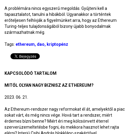
A problémára nincs egyszerű megoldás. Gyűjteni kell a
tapasztalatot, tanulni a hibákból. Ugyanakkor a történtek
erőteljesen felhívják a figyelmünket arra, hogy az Ethereum
Turing-teljes tulajdonságából bizony újabb bonyodalmak
származhatnak még.
Tags:
ethereum
dao
kriptopénz
KAPCSOLÓDÓ TARTALOM
MITŐL OLYAN NAGY BIZNISZ AZ ETHEREUM?
2023. 06. 21.
Az Ethereum-rendszer nagy reformokat él át, amelyektől a piac
sokat várt, és még nincs vége. Hová tart a rendszer, miért
érdemes bízni benne? Miért éri meg kölcsönvett éterrel
szerverüzemeltetésbe fogni, és mekkora hasznot lehet rajta
elérni? Interjú Csibi András blokklánc-szakértővel.