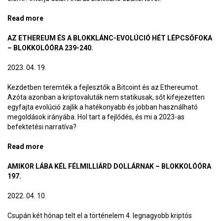
Read more
about Mitől olyan nagy biznisz az Ethereum?
AZ ETHEREUM ÉS A BLOKKLÁNC-EVOLÚCIÓ HÉT LÉPCSŐFOKA
– BLOKKOLÓÓRA 239-240.
2023. 04. 19.
Kezdetben teremték a fejlesztők a Bitcoint és az Ethereumot.
Azóta azonban a kriptovaluták nem statikusak, sőt kifejezetten
egyfajta evolúció zajlik a hatékonyabb és jobban használható
megoldások irányába. Hol tart a fejlődés, és mi a 2023-as
befektetési narratíva?
Read more
about Az Ethereum és a blokklánc-evolúció hét
lépcsőfoka – BlokkolóÓra 239-240.
AMIKOR LÁBA KÉL FÉLMILLIÁRD DOLLÁRNAK – BLOKKOLÓÓRA
197.
2022. 04. 10.
Csupán két hónap telt el a történelem 4. legnagyobb kriptós