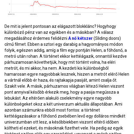
De mit is jelent pontosan az elágazott blokklánc? Hogyhogy
különböző pénz van az egyikben és a másikban? A válasz
megadásához érdemes felidézni
A nő kétszer
(Sliding doors)
című filmet. Ebben a sztori egy darabig a hagyományos módon
folyik, egészen addig, amíg a film egy pontján Helen, a főhősnő, a
metró után rohan. A történet ekkor kettéágazik, onnantól kezdve
párhuzamosan követhetjük, hogy mit történt volna, ha eléri
metrót, és mi akkor, ha nem. A kezdeti kis különbségből
hamarosan egyre nagyobbak lesznek, hiszen a metrót elérő Helen
a vártnál előbb ér haza, és rajtakapja pasiját, amint csalja őt.
Szakít vele. A másik, párhuzamos világban létező Helen viszont
pont annyival később érkezik meg, hogy a pasija megússza a
lebukást. Az eltérően alakuló cselekmény egyre nagyobb
különbségeket okoz a két univerzum aktuális állapotában. Ami
azonban számunkra ebből most fontos: a történet
kettéágazásakor a főhősnő zsebében levő egy dolláros mindkét
univerzumban ott lesz, a későbbiekben viszont eltérő időben
költheti el ezeket, és másoknak fizethet vele. Ha pedig az egyik