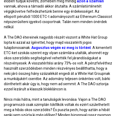
élőben tudjuk követni, zömében még mindig
azon a számlán
vannak, ahova a támadó akkor átutalta. A számlatörténetét
végigkövetve felfedezhetünk benne egy érdekességet. Az
ellopott pénzből 1000 ETC-t adományozott az Ethereum Classicot
népszerűsíteni igyekvő csoportnak. Talán nem minden önérdek
nélkül.
A The DAO étereinek nagyobb részét viszont a White Hat Group
lopta ki azzal az ígérettel, hogy majd visszatéríti jogos
tulajdonosainak.
Augusztus végén ez meg is történt
. A kimentett
ETC-ket szokás szerint egy olyan számlára utalták, ahonnét egy
okos szerződés segítségével vehették fel járandóságukat a
részvényesek. A visszatérítési arány 73%-os volt. A pénzfelvéthez
használt szerződésben minden részvényes beállíthatta, hogy a
neki járó összeg hány százalékát engedi át a White Hat Groupnak
a munkájukért cserébe. Az adomány teljesen önkéntes volt, bárki
dönthetett akár úgy is, hogy nem ad semmit. A The DAO sztorija
ezzel lezárult a klasszik blokkláncon is.
Nincs más hátra, mint a tanulságok levonása. Vajon a The DAO
programozói csak szimplán tökfilkók voltak és ezért születhetett
meg a hibás okos szerződés? És puszta pech, hogy aztán a hibát
senki sem szúrta ki még időben? Minden bizonnyal rossz nyomon