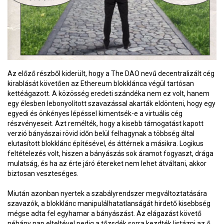
Az előző részből kiderült, hogy a The DAO nevű decentralizált cég
kirablását követően az Ethereum blokklánca végül tartósan
kettéágazott. A közösség eredeti szándéka nem ez volt, hanem
egy élesben lebonyolított szavazással akarták eldönteni, hogy egy
egyedi és önkényes lépéssel kimentsék-e a virtuális cég
részvényeseit. Azt remélték, hogy a kisebb támogatást kapott
verzió bányászai rövid időn belül felhagynak a többség által
elutasított blokklánc építésével, és áttérnek a másikra. Logikus
feltételezés volt, hiszen a bányászás sok áramot fogyaszt, drága
mulatság, és ha az érte járó étereket nem lehet átváltani, akkor
biztosan veszteséges.
Miután azonban nyertek a szabályrendszer megváltoztatására
szavazók, a blokklánc manipulálhatatlanságát hirdető kisebbség
mégse adta fel egyhamar a bányászást. Az elágazást követő
néhány nap elteltével pedig a tőzsdék sorra kezdték listázni az ő