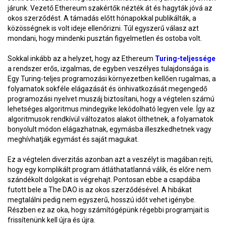
járunk. Vezető Ethereum szakértők nézték át és hagyták jóvá az
okos szerződést. A támadás előtt hónapokkal publikálták, a
közösségnek is volt ideje ellenőrizni. Túl egyszerű válasz azt
mondani, hogy mindenki pusztán figyelmetlen és ostoba volt.
Sokkal inkább az a helyzet, hogy az Ethereum
Turing-teljessége
a rendszer erős, izgalmas, de egyben veszélyes tulajdonsága is.
Egy Turing-teljes programozási környezetben kellően rugalmas, a
folyamatok sokféle elágazását és önhivatkozását megengedő
programozási nyelvet muszáj biztosítani, hogy a végtelen számú
lehetséges algoritmus mindegyike lekódolható legyen vele. Így az
algoritmusok rendkívül változatos alakot ölthetnek, a folyamatok
bonyolult módon elágazhatnak, egymásba illeszkedhetnek vagy
meghívhatják egymást és saját magukat.
Ez a végtelen diverzitás azonban azt a veszélyt is magában rejti,
hogy egy komplikált program átláthatatlanná válik, és előre nem
szándékolt dolgokat is végrehajt. Pontosan ebbe a csapdába
futott bele a The DAO is az okos szerződésével. A hibákat
megtalálni pedig nem egyszerű, hosszú időt vehet igénybe.
Részben ez az oka, hogy számítógépünk régebbi programjait is
frissítenünk kell újra és újra.