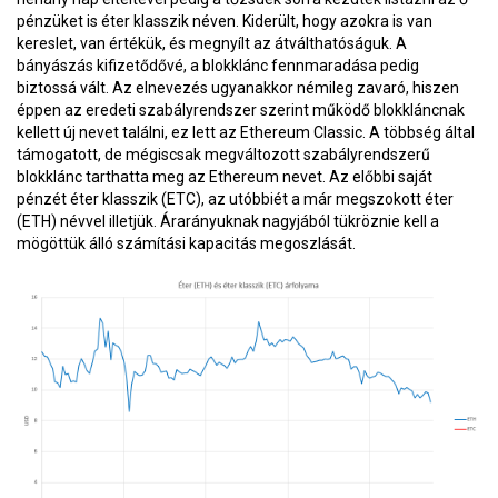
pénzüket is éter klasszik néven. Kiderült, hogy azokra is van
kereslet, van értékük, és megnyílt az átválthatóságuk. A
bányászás kifizetődővé, a blokklánc fennmaradása pedig
biztossá vált. Az elnevezés ugyanakkor némileg zavaró, hiszen
éppen az eredeti szabályrendszer szerint működő blokkláncnak
kellett új nevet találni, ez lett az Ethereum Classic. A többség által
támogatott, de mégiscsak megváltozott szabályrendszerű
blokklánc tarthatta meg az Ethereum nevet. Az előbbi saját
pénzét éter klasszik (ETC), az utóbbiét a már megszokott éter
(ETH) névvel illetjük. Árarányuknak nagyjából tükröznie kell a
mögöttük álló számítási kapacitás megoszlását.