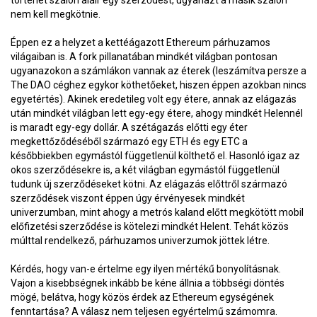
történet szálon aláír egy szerződést, ugyanazt a másik szálon
nem kell megkötnie.
Éppen ez a helyzet a kettéágazott Ethereum párhuzamos
világaiban is. A fork pillanatában mindkét világban pontosan
ugyanazokon a számlákon vannak az éterek (leszámítva persze a
The DAO céghez egykor köthetőeket, hiszen éppen azokban nincs
egyetértés). Akinek eredetileg volt egy étere, annak az elágazás
után mindkét világban lett egy-egy étere, ahogy mindkét Helennél
is maradt egy-egy dollár. A szétágazás előtti egy éter
megkettőződéséből származó egy ETH és egy ETC a
későbbiekben egymástól függetlenül költhető el. Hasonló igaz az
okos szerződésekre is, a két világban egymástól függetlenül
tudunk új szerződéseket kötni. Az elágazás előttről származó
szerződések viszont éppen úgy érvényesek mindkét
univerzumban, mint ahogy a metrós kaland előtt megkötött mobil
előfizetési szerződése is kötelezi mindkét Helent. Tehát közös
múlttal rendelkező, párhuzamos univerzumok jöttek létre.
Kérdés, hogy van-e értelme egy ilyen mértékű bonyolításnak.
Vajon a kisebbségnek inkább be kéne állnia a többségi döntés
mögé, belátva, hogy közös érdek az Ethereum egységének
fenntartása? A válasz nem teljesen egyértelmű számomra.