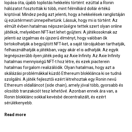
lopása óta, újabb toplistás hekkelés történt: ezúttal a Ronin
hálózatot fosztották ki több, mint félmilliárd dollár értékű
kriptóval. Mindez pedig azt jelenti, hogy a hekkelések ranglistáján
új ezüstérmest ünnepelhetünk. Lássuk, hogy mi is történt. Az
elmúlt évben hatalmas népszerűségre tettek szert olyan online
játékok, melyekben NFT-ket lehet gyűjteni. A játékosoknak az
jelenti az izgalmas és újszerű élményt, hogy valóban ők
birtokolhatják a begyűjtött NFT-ket, a saját tárcájukban tarthatják,
felhasználhatják a játékban, vagy akár el is adhatják. Az egyik
legnépszerűbb ilyen játék pedig az Axie Infinity. Az Axie Infinity
hatalmas mennyiségű NFT-t hoz létre, és ezek piacterein
hatalmas forgalom realizálódik. Olyan hatalmas, hogy azt a
skálázási problémákkal küzdő Ethereum blokklánca ki se tudná
szolgálni. A játék fejlesztői ezért létrehoztak egy Ronin nevű
Ethereum oldalláncot (side chain), amely jóval több, gyorsabb és
olcsóbb tranzakciót tesz lehetővé. Azonban ennek ára van, a
Ronin blokklánc sokkal kevésbé decentralizált, és ezért
sérülékenyebb.
Read more
about Amikor lába kél félmilliárd dollárnak –
BlokkolóÓra 197.