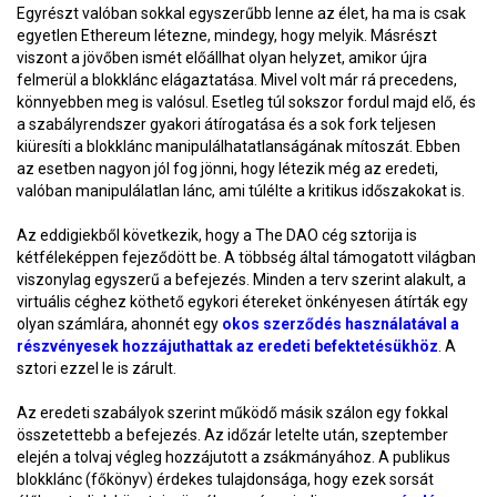
Egyrészt valóban sokkal egyszerűbb lenne az élet, ha ma is csak
egyetlen Ethereum létezne, mindegy, hogy melyik. Másrészt
viszont a jövőben ismét előállhat olyan helyzet, amikor újra
felmerül a blokklánc elágaztatása. Mivel volt már rá precedens,
könnyebben meg is valósul. Esetleg túl sokszor fordul majd elő, és
a szabályrendszer gyakori átírogatása és a sok fork teljesen
kiüresíti a blokklánc manipulálhatatlanságának mítoszát. Ebben
az esetben nagyon jól fog jönni, hogy létezik még az eredeti,
valóban manipulálatlan lánc, ami túlélte a kritikus időszakokat is.
Az eddigiekből következik, hogy a The DAO cég sztorija is
kétféleképpen fejeződött be. A többség által támogatott világban
viszonylag egyszerű a befejezés. Minden a terv szerint alakult, a
virtuális céghez köthető egykori étereket önkényesen átírták egy
olyan számlára, ahonnét egy
okos szerződés használatával a
részvényesek hozzájuthattak az eredeti befektetésükhöz
. A
sztori ezzel le is zárult.
Az eredeti szabályok szerint működő másik szálon egy fokkal
összetettebb a befejezés. Az időzár letelte után, szeptember
elején a tolvaj végleg hozzájutott a zsákmányához. A publikus
blokklánc (főkönyv) érdekes tulajdonsága, hogy ezek sorsát