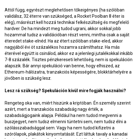
Attól függ, egyrészt meglehetősen tőkeigényes (ha szólóban
validálsz, 32 éterre van szükséged, a Rocket Poolban 8 éter is
elég), másrészt kell hozzá technikai felkészültség és megfelelő
hardver. De ha mindezt meg tudod ugrani, akkor sokkal jobb
hozammal tudsz a validációban részt venni, mintha csak a saját
éteredet stake-elnéd. Ha az étert szólóban stake-eled, akkor
nagyjából évi öt százalékos hozamra számíthatsz. Ha más
éterével együtt is csinálod, akkor ez a jelenlegi jutalékokkal inkább
7-8 százalék. Tisztes pénzkereseti lehetőség, nem is spekuláción
alapszik. Bár annyi spekuláció van benne, hogy elhiszed, az
Ethereum-hálózatra, tranzakciós képességére, blokktárhelyére a
jövőben is szükség lesz.
Lesz rá szükség? Spekuláción kívül mire fogják használni?
Rengeteg oka van, miért hiszünk a kriptóban. Én személy szerint
azért, mert a tranzakciós szabadság nagy érték, a
szabadságjogaink alapja. Például ha nem tudod megvenni a
buszjegyet, nem tudsz elmenni tüntetni sem, nem tudsz élni a
szólásszabadsággal sem. Vagy ha nem tudod kifizetni a
szórólapok, plakátok kinyomtatását. Ezt láttuk tavaly a kanadai