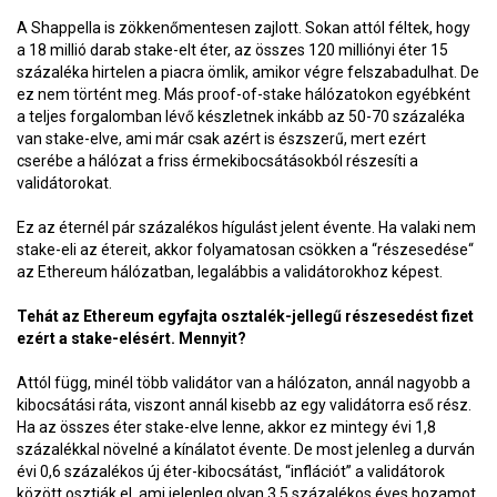
A Shappella is zökkenőmentesen zajlott. Sokan attól féltek, hogy
a 18 millió darab stake-elt éter, az összes 120 milliónyi éter 15
százaléka hirtelen a piacra ömlik, amikor végre felszabadulhat. De
ez nem történt meg. Más proof-of-stake hálózatokon egyébként
a teljes forgalomban lévő készletnek inkább az 50-70 százaléka
van stake-elve, ami már csak azért is észszerű, mert ezért
cserébe a hálózat a friss érmekibocsátásokból részesíti a
validátorokat.
Ez az éternél pár százalékos hígulást jelent évente. Ha valaki nem
stake-eli az étereit, akkor folyamatosan csökken a “részesedése“
az Ethereum hálózatban, legalábbis a validátorokhoz képest.
Tehát az Ethereum egyfajta osztalék-jellegű részesedést fizet
ezért a stake-elésért. Mennyit?
Attól függ, minél több validátor van a hálózaton, annál nagyobb a
kibocsátási ráta, viszont annál kisebb az egy validátorra eső rész.
Ha az összes éter stake-elve lenne, akkor ez mintegy évi 1,8
százalékkal növelné a kínálatot évente. De most jelenleg a durván
évi 0,6 százalékos új éter-kibocsátást, “inflációt” a validátorok
között osztják el, ami jelenleg olyan 3,5 százalékos éves hozamot