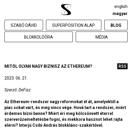
english
magyar
SZABÓ DÁVID
SUPERPOSITION ALAP
BLOG
BLOKKOLÓÓRA
MÉDIA
MITŐL OLYAN NAGY BIZNISZ AZ ETHEREUM?
RSS
2023. 06. 21.
Szerző: DeFizz
Az Ethereum-rendszer nagy reformokat él át, amelyektől a
piac sokat várt, és még nincs vége. Hová tart a rendszer, miért
érdemes bízni benne? Miért éri meg kölcsönvett éterrel
szerverüzemeltetésbe fogni, és mekkora hasznot lehet rajta
elérni? Interjú Csibi András blokklánc-szakértővel.