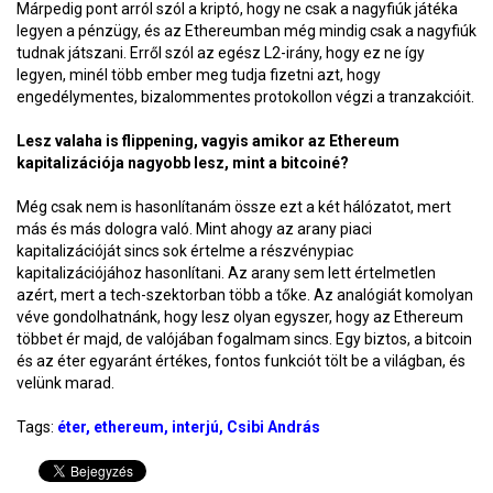
Márpedig pont arról szól a kriptó, hogy ne csak a nagyfiúk játéka
legyen a pénzügy, és az Ethereumban még mindig csak a nagyfiúk
tudnak játszani. Erről szól az egész L2-irány, hogy ez ne így
legyen, minél több ember meg tudja fizetni azt, hogy
engedélymentes, bizalommentes protokollon végzi a tranzakcióit.
Lesz valaha is flippening, vagyis amikor az Ethereum
kapitalizációja nagyobb lesz, mint a bitcoiné?
Még csak nem is hasonlítanám össze ezt a két hálózatot, mert
más és más dologra való. Mint ahogy az arany piaci
kapitalizációját sincs sok értelme a részvénypiac
kapitalizációjához hasonlítani. Az arany sem lett értelmetlen
azért, mert a tech-szektorban több a tőke. Az analógiát komolyan
véve gondolhatnánk, hogy lesz olyan egyszer, hogy az Ethereum
többet ér majd, de valójában fogalmam sincs. Egy biztos, a bitcoin
és az éter egyaránt értékes, fontos funkciót tölt be a világban, és
velünk marad.
Tags:
éter
ethereum
interjú
Csibi András