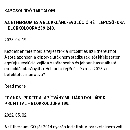
KAPCSOLÓDÓ TARTALOM
AZ ETHEREUM ÉS A BLOKKLÁNC-EVOLÚCIÓ HÉT LÉPCSŐFOKA
– BLOKKOLÓÓRA 239-240.
2023. 04. 19.
Kezdetben teremték a fejlesztők a Bitcoint és az Ethereumot.
Azóta azonban a kriptovaluták nem statikusak, sőt kifejezetten
egyfajta evolúció zajlik a hatékonyabb és jobban használható
megoldások irányába. Hol tart a fejlődés, és mi a 2023-as
befektetési narratíva?
Read more
about Az Ethereum és a blokklánc-evolúció hét
lépcsőfoka – BlokkolóÓra 239-240.
EGY NON-PROFIT ALAPÍTVÁNY MILLIÁRD DOLLÁROS
PROFITTAL – BLOKKOLÓÓRA 199.
2022. 05. 02.
Az Ethereum ICO-ját 2014 nyarán tartották. A részvétel nem volt