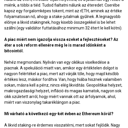
miénk, a többi a tiéd. Tudod fialtatni nálunk az éteredet. Cserébe
kapsz egy forgalomképes tokent, mint az rETH, aminek az értéke
folyamatosan nő, ahogy a stake-jutalmak gyűlnek. A legnagyobb
előnye a likvid stakingnek, hogy kisebb összegekkel is be lehet
szállni (egy validátor futtatásához minimum 32 étert le kell kötni).
A piac miért nem igazolja vissza ezeket a fejlesztéseket? Az
éter a sok reform ellenére még le is marad időnként a
bitcointól.
Nehéz megmondani. Nyilván van egy ciklikus viselkedése a
piacnak. A spekuláció miatt van, amikor egy értéktelen dolgot is
nagyon felértékel a piac, mert azt várják tőle, hogy majd később
értékes lesz, máskor fordítva. Van, hogy hiába hisznek valamiben
sokan, másra kell a pénz, nincs elég likviditás. Geopolitikai helyzet,
makrogazdasági helyzet, infláció és magas kamatok, nagyon sok
cikk született arról, hogy miért vannak ott az árfolyamok, ahol,
miért van viszonylag takaréklángon a piac.
Mi várható a következő egy-két évben az Ethereum körül?
A likvid staking-re érdemes visszatérni, mert sokat fejlődik. Nagy