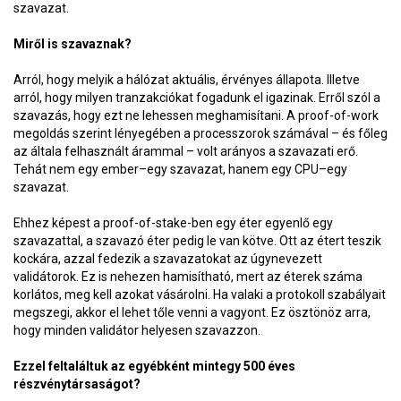
szavazat.
Miről is szavaznak?
Arról, hogy melyik a hálózat aktuális, érvényes állapota. Illetve
arról, hogy milyen tranzakciókat fogadunk el igazinak. Erről szól a
szavazás, hogy ezt ne lehessen meghamisítani. A proof-of-work
megoldás szerint lényegében a processzorok számával – és főleg
az általa felhasznált árammal – volt arányos a szavazati erő.
Tehát nem egy ember–egy szavazat, hanem egy CPU–egy
szavazat.
Ehhez képest a proof-of-stake-ben egy éter egyenlő egy
szavazattal, a szavazó éter pedig le van kötve. Ott az étert teszik
kockára, azzal fedezik a szavazatokat az úgynevezett
validátorok. Ez is nehezen hamisítható, mert az éterek száma
korlátos, meg kell azokat vásárolni. Ha valaki a protokoll szabályait
megszegi, akkor el lehet tőle venni a vagyont. Ez ösztönöz arra,
hogy minden validátor helyesen szavazzon.
Ezzel feltaláltuk az egyébként mintegy 500 éves
részvénytársaságot?