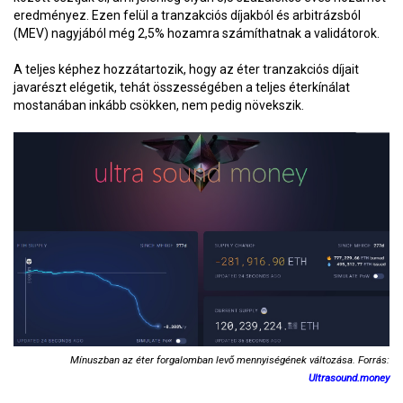
eredményez. Ezen felül a tranzakciós díjakból és arbitrázsból
(MEV) nagyjából még 2,5% hozamra számíthatnak a validátorok.
A teljes képhez hozzátartozik, hogy az éter tranzakciós díjait
javarészt elégetik, tehát összességében a teljes éterkínálat
mostanában inkább csökken, nem pedig növekszik.
Mínuszban az éter forgalomban levő mennyiségének változása. Forrás:
Ultrasound.money