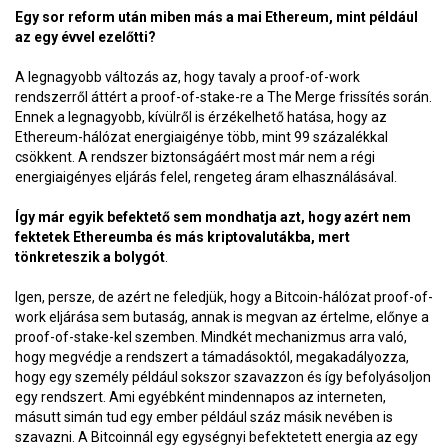
Egy sor reform után miben más a mai Ethereum, mint például
az egy évvel ezelőtti?
A legnagyobb változás az, hogy tavaly a proof-of-work
rendszerről áttért a proof-of-stake-re a The Merge frissítés során.
Ennek a legnagyobb, kívülről is érzékelhető hatása, hogy az
Ethereum-hálózat energiaigénye több, mint 99 százalékkal
csökkent. A rendszer biztonságáért most már nem a régi
energiaigényes eljárás felel, rengeteg áram elhasználásával.
Így már egyik befektető sem mondhatja azt, hogy azért nem
fektetek Ethereumba és más kriptovalutákba, mert
tönkreteszik a bolygót
.
Igen, persze, de azért ne feledjük, hogy a Bitcoin-hálózat proof-of-
work eljárása sem butaság, annak is megvan az értelme, előnye a
proof-of-stake-kel szemben. Mindkét mechanizmus arra való,
hogy megvédje a rendszert a támadásoktól, megakadályozza,
hogy egy személy például sokszor szavazzon és így befolyásoljon
egy rendszert. Ami egyébként mindennapos az interneten,
másutt simán tud egy ember például száz másik nevében is
szavazni. A Bitcoinnál egy egységnyi befektetett energia az egy