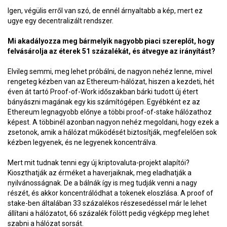
Igen, végülis erről van szó, de ennél árnyaltabb a kép, mert ez
ugye egy decentralizált rendszer.
Mi akadályozza meg bármelyik nagyobb piaci szereplőt, hogy
felvásárolja az éterek 51 százalékát, és átvegye az irányítást?
Elvileg semmi, meg lehet próbálni, de nagyon nehéz lenne, mivel
rengeteg kézben van az Ethereum-hálózat, hiszen a kezdeti, hét
éven át tartó Proof-of-Work időszakban bárki tudott új étert
bányászni magának egy kis számítógépen. Egyébként ez az
Ethereum legnagyobb előnye a többi proof-of-stake hálózathoz
képest. A többinél azonban nagyon nehéz megoldani, hogy ezek a
zsetonok, amik a hálózat működését biztosítják, megfelelően sok
kézben legyenek, és ne legyenek koncentrálva.
Mert mit tudnak tenni egy új kriptovaluta-projekt alapítói?
Kioszthatják az érméket a haverjaiknak, meg eladhatják a
nyilvánosságnak. De a bálnák így is meg tudják venni a nagy
részét, és akkor koncentrálódhat a tokenek eloszlása. A proof of
stake-ben általában 33 százalékos részesedéssel már le lehet
állítani a hálózatot, 66 százalék fölött pedig végképp meg lehet
szabni a hálózat sorsát.