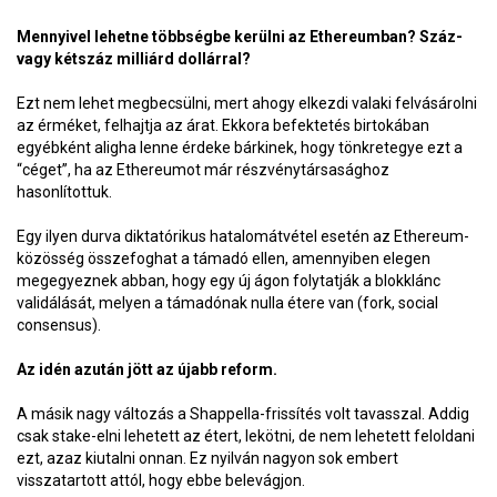
Mennyivel lehetne többségbe kerülni az Ethereumban? Száz-
vagy kétszáz milliárd dollárral?
Ezt nem lehet megbecsülni, mert ahogy elkezdi valaki felvásárolni
az érméket, felhajtja az árat. Ekkora befektetés birtokában
egyébként aligha lenne érdeke bárkinek, hogy tönkretegye ezt a
“céget”, ha az Ethereumot már részvénytársasághoz
hasonlítottuk.
Egy ilyen durva diktatórikus hatalomátvétel esetén az Ethereum-
közösség összefoghat a támadó ellen, amennyiben elegen
megegyeznek abban, hogy egy új ágon folytatják a blokklánc
validálását, melyen a támadónak nulla étere van (fork, social
consensus).
Az idén azután jött az újabb reform.
A másik nagy változás a Shappella-frissítés volt tavasszal. Addig
csak stake-elni lehetett az étert, lekötni, de nem lehetett feloldani
ezt, azaz kiutalni onnan. Ez nyilván nagyon sok embert
visszatartott attól, hogy ebbe belevágjon.