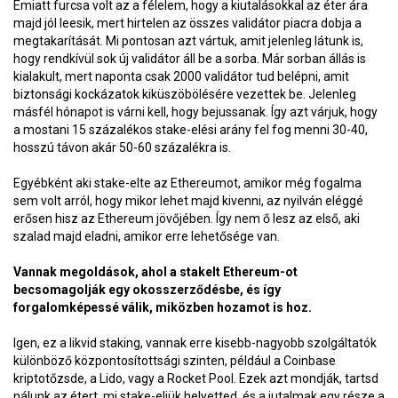
Emiatt furcsa volt az a félelem, hogy a kiutalásokkal az éter ára
majd jól leesik, mert hirtelen az összes validátor piacra dobja a
megtakarítását. Mi pontosan azt vártuk, amit jelenleg látunk is,
hogy rendkívül sok új validátor áll be a sorba. Már sorban állás is
kialakult, mert naponta csak 2000 validátor tud belépni, amit
biztonsági kockázatok kiküszöbölésére vezettek be. Jelenleg
másfél hónapot is várni kell, hogy bejussanak. Így azt várjuk, hogy
a mostani 15 százalékos stake-elési arány fel fog menni 30-40,
hosszú távon akár 50-60 százalékra is.
Egyébként aki stake-elte az Ethereumot, amikor még fogalma
sem volt arról, hogy mikor lehet majd kivenni, az nyilván eléggé
erősen hisz az Ethereum jövőjében. Így nem ő lesz az első, aki
szalad majd eladni, amikor erre lehetősége van.
Vannak megoldások, ahol a stakelt Ethereum-ot
becsomagolják egy okosszerződésbe, és így
forgalomképessé válik, miközben hozamot is hoz.
Igen, ez a likvid staking, vannak erre kisebb-nagyobb szolgáltatók
különböző központosítottsági szinten, például a Coinbase
kriptotőzsde, a Lido, vagy a Rocket Pool. Ezek azt mondják, tartsd
nálunk az étert, mi stake-eljük helyetted, és a jutalmak egy része a