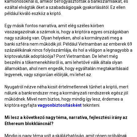
kamionosoknál is, amikor befogyasztották a bankszámláikat, és
ezáltal elvágták őket a szabadságjogaik gyakorlásától. Ez ellen
például kiváló eszköz a kriptó.
Egy másik fontos narratíva, amit elég széles körben
visszaigazolnak a számok is, hogy a kriptóra egyes országokban
nagy szükség van. Olyan helyeken, ahol a kormányzati meg a
banki szféra nem működik jól. Például Vietnamban az emberek 69
százalékának nincs folyószámlája, és hol a világon a legnagyobb a
kriptovaluták adoptációja? Pont Vietnamban. De lehet még
beszélni a tőkemenekítésről is, ami lehetővé válik általa olyan
államokban, ahol nem engedik, hogy egyáltalán megtakarításaid
legyenek, vagy szigorúan előírják, mi lehet az.
Nyugatról nézve néha kicsit értelmetlennek tűnhet a kriptó, mert
nálunk a bankrendszer meg a kormányzati rendszerek egész jól
működnek. Mivel nem biztos, hogy mindig így lesz, érdemes a
kriptóra egyfajta
vagyonbiztosításként
tekinteni.
Mi lesz a következő nagy téma, narratíva, fejlesztési irány az
Ethereum blokkláncnál?
Mindig is nagy téma volt a skálázhatóság, amit régen próbálnak