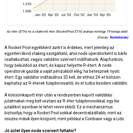
Az éter (ETH) és a stake-elt éter (RocketPool ETH) aránya mintegy 19 hónap alatt.
(Forrás:
Rocketscan
)
A Rocket Pool egyébként azért is érdekes, mert jelenleg az
egyetlen likvid staking szolgáltató, ahol node operátorként is bárki
csatlakozhat, vagyis validátor szervert indíthatunk. Alapfunkció,
hogy beküldöd az étert, és kapsz helyette R-étert. A node
operátorok gazdái a saját pénzükből elég, ha betesznek nyolc
étert. Egy validátor indításához 32 kell, de ehhez 24-et kölcsön
kaphatsz az R-éterek tulajdonosaitól, és el tudsz kezdeni validálni.
A kölcsönkapott éter után a rendszerben kapott validálási
jutalmakat meg kell osztani az R-éter tulajdonosokkal, egy kis
jutalékot azonban le lehet venni ebből. Ez a mechanizmus
biztosítja, hogy a Rocket Pool sokkal decentralizáltabb, mint az
összes másik ilyen központ, mint például a Coinbase vagy a Lido.
Jó üzlet ilyen node szervert futtatni?