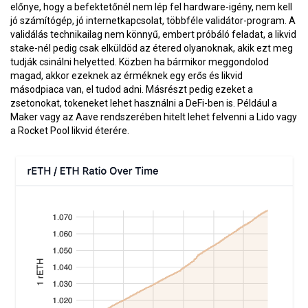
előnye, hogy a befektetőnél nem lép fel hardware-igény, nem kell
jó számítógép, jó internetkapcsolat, többféle validátor-program. A
validálás technikailag nem könnyű, embert próbáló feladat, a likvid
stake-nél pedig csak elküldöd az étered olyanoknak, akik ezt meg
tudják csinálni helyetted. Közben ha bármikor meggondolod
magad, akkor ezeknek az érméknek egy erős és likvid
másodpiaca van, el tudod adni. Másrészt pedig ezeket a
zsetonokat, tokeneket lehet használni a DeFi-ben is. Például a
Maker vagy az Aave rendszerében hitelt lehet felvenni a Lido vagy
a Rocket Pool likvid éterére.