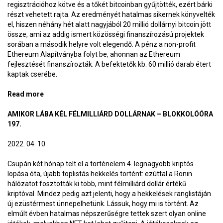
regisztrációhoz kötve és a tőkét bitcoinban gyűjtötték, ezért bárki
részt vehetett rajta. Az eredményét hatalmas sikernek könyvelték
el, hiszen néhány hét alatt nagyjából 20 millió dollárnyi bitcoin jött
össze, ami az addig ismert közösségi finanszírozású projektek
sorában a második helyre volt elegendő. A pénz a non-profit
Ethereum Alapítványba folyt be, ahonnan az Ethereum
fejlesztését finanszírozták. A befektetők kb. 60 millió darab étert
kaptak cserébe.
Read more
about Egy non-profit alapítvány milliárd dolláros
profittal – BlokkolóÓra 199.
AMIKOR LÁBA KÉL FÉLMILLIÁRD DOLLÁRNAK – BLOKKOLÓÓRA
197.
2022. 04. 10.
Csupán két hónap telt el a történelem 4. legnagyobb kriptós
lopása óta, újabb toplistás hekkelés történt: ezúttal a Ronin
hálózatot fosztották ki több, mint félmilliárd dollár értékű
kriptóval. Mindez pedig azt jelenti, hogy a hekkelések ranglistáján
új ezüstérmest ünnepelhetünk. Lássuk, hogy mi is történt. Az
elmúlt évben hatalmas népszerűségre tettek szert olyan online