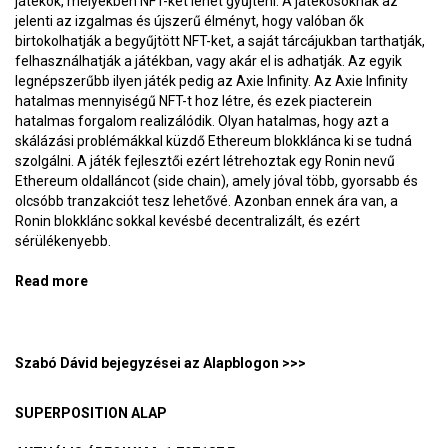
játékok, melyekben NFT-ket lehet gyűjteni. A játékosoknak az
jelenti az izgalmas és újszerű élményt, hogy valóban ők
birtokolhatják a begyűjtött NFT-ket, a saját tárcájukban tarthatják,
felhasználhatják a játékban, vagy akár el is adhatják. Az egyik
legnépszerűbb ilyen játék pedig az Axie Infinity. Az Axie Infinity
hatalmas mennyiségű NFT-t hoz létre, és ezek piacterein
hatalmas forgalom realizálódik. Olyan hatalmas, hogy azt a
skálázási problémákkal küzdő Ethereum blokklánca ki se tudná
szolgálni. A játék fejlesztői ezért létrehoztak egy Ronin nevű
Ethereum oldalláncot (side chain), amely jóval több, gyorsabb és
olcsóbb tranzakciót tesz lehetővé. Azonban ennek ára van, a
Ronin blokklánc sokkal kevésbé decentralizált, és ezért
sérülékenyebb.
Read more
about Amikor lába kél félmilliárd dollárnak –
BlokkolóÓra 197.
Szabó Dávid bejegyzései az Alapblogon >>>
SUPERPOSITION ALAP