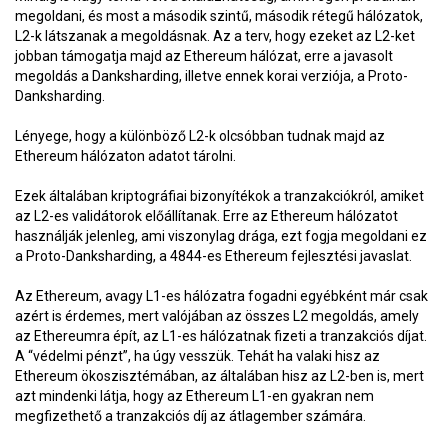
megoldani, és most a második szintű, második rétegű hálózatok,
L2-k látszanak a megoldásnak. Az a terv, hogy ezeket az L2-ket
jobban támogatja majd az Ethereum hálózat, erre a javasolt
megoldás a Danksharding, illetve ennek korai verziója, a Proto-
Danksharding.
Lényege, hogy a különböző L2-k olcsóbban tudnak majd az
Ethereum hálózaton adatot tárolni.
Ezek általában kriptográfiai bizonyítékok a tranzakciókról, amiket
az L2-es validátorok előállítanak. Erre az Ethereum hálózatot
használják jelenleg, ami viszonylag drága, ezt fogja megoldani ez
a Proto-Danksharding, a 4844-es Ethereum fejlesztési javaslat.
Az Ethereum, avagy L1-es hálózatra fogadni egyébként már csak
azért is érdemes, mert valójában az összes L2 megoldás, amely
az Ethereumra épít, az L1-es hálózatnak fizeti a tranzakciós díjat.
A “védelmi pénzt”, ha úgy vesszük. Tehát ha valaki hisz az
Ethereum ökoszisztémában, az általában hisz az L2-ben is, mert
azt mindenki látja, hogy az Ethereum L1-en gyakran nem
megfizethető a tranzakciós díj az átlagember számára.