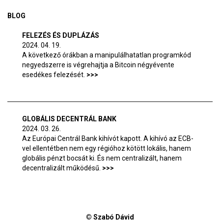
BLOG
FELEZÉS ÉS DUPLÁZÁS
2024. 04. 19.
A következő órákban a manipulálhatatlan programkód
negyedszerre is végrehajtja a Bitcoin négyévente
esedékes felezését.
GLOBÁLIS DECENTRÁL BANK
2024. 03. 26.
Az Európai Centrál Bank kihívót kapott. A kihívó az ECB-
vel ellentétben nem egy régióhoz kötött lokális, hanem
globális pénzt bocsát ki. És nem centralizált, hanem
decentralizált működésű.
© Szabó Dávid