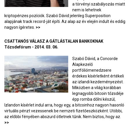
a törvényi szabályozás miatt
nem is lehetnek
kriptopénzes pozíciók. Szabó Dávid jelenleg Superposition
alapjának track record-ját építi. Az alap az év elején indult és eddig
nagyon ígéretes.
>>
CSATTANÓS VÁLASZ A GÁTLÁSTALAN BANKOKNAK
Tőzsdefórum - 2014. 03. 06.
Szabó Dávid, a Concorde
Alapkezelő
portfóliómenedzsere
érdekes kísérletként értékeli
az izlandi kezdeményezést.
Miközben a világ korábban
legnagyobb bitcoin tőzsdéje
épp romba dőlni készül,
Izlandon kísérlet indul arra, hogy egy, a bitcoinhoz nagyon hasonló
virtuális pénzt vezessenek be nemzeti fizetőeszközként. Utóbbi,
az előbbi fényében abszurd ötletnek tűnik. Nem biztos, hogy az.
>>