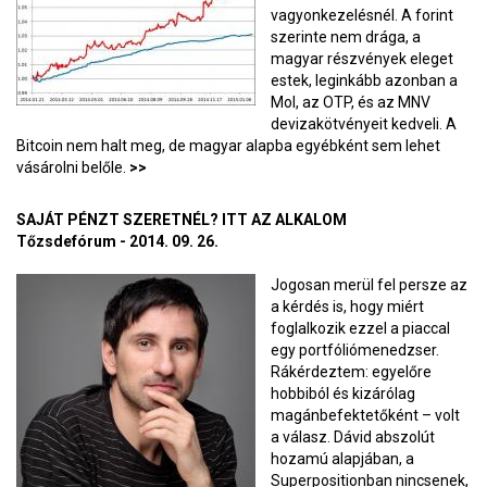
vagyonkezelésnél. A forint
szerinte nem drága, a
magyar részvények eleget
estek, leginkább azonban a
Mol, az OTP, és az MNV
devizakötvényeit kedveli. A
Bitcoin nem halt meg, de magyar alapba egyébként sem lehet
vásárolni belőle.
>>
SAJÁT PÉNZT SZERETNÉL? ITT AZ ALKALOM
Tőzsdefórum - 2014. 09. 26.
Jogosan merül fel persze az
a kérdés is, hogy miért
foglalkozik ezzel a piaccal
egy portfóliómenedzser.
Rákérdeztem: egyelőre
hobbiból és kizárólag
magánbefektetőként – volt
a válasz. Dávid abszolút
hozamú alapjában, a
Superpositionban nincsenek,