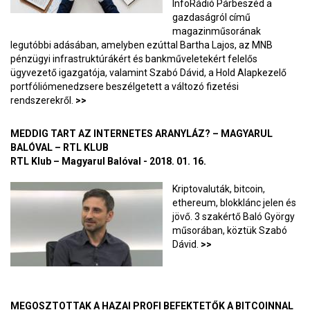
InfoRádió Párbeszéd a
gazdaságról című
magazinműsorának
legutóbbi adásában, amelyben ezúttal Bartha Lajos, az MNB
pénzügyi infrastruktúrákért és bankműveletekért felelős
ügyvezető igazgatója, valamint Szabó Dávid, a Hold Alapkezelő
portfóliómenedzsere beszélgetett a változó fizetési
rendszerekről.
>>
MEDDIG TART AZ INTERNETES ARANYLÁZ? – MAGYARUL
BALÓVAL – RTL KLUB
RTL Klub – Magyarul Balóval - 2018. 01. 16.
Kriptovaluták, bitcoin,
ethereum, blokklánc jelen és
jövő. 3 szakértő Baló György
műsorában, köztük Szabó
Dávid.
>>
MEGOSZTOTTAK A HAZAI PROFI BEFEKTETŐK A BITCOINNAL