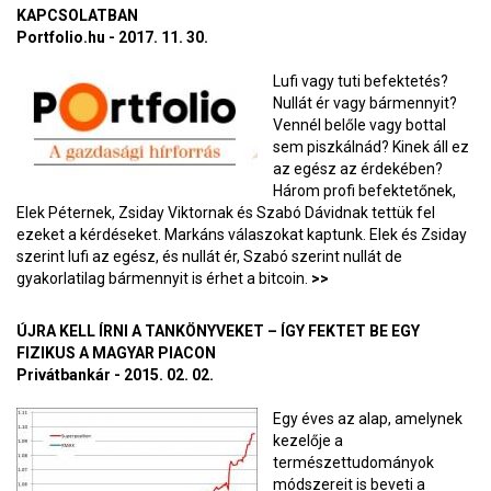
KAPCSOLATBAN
Portfolio.hu - 2017. 11. 30.
Lufi vagy tuti befektetés?
Nullát ér vagy bármennyit?
Vennél belőle vagy bottal
sem piszkálnád? Kinek áll ez
az egész az érdekében?
Három profi befektetőnek,
Elek Péternek, Zsiday Viktornak és Szabó Dávidnak tettük fel
ezeket a kérdéseket. Markáns válaszokat kaptunk. Elek és Zsiday
szerint lufi az egész, és nullát ér, Szabó szerint nullát de
gyakorlatilag bármennyit is érhet a bitcoin.
>>
ÚJRA KELL ÍRNI A TANKÖNYVEKET – ÍGY FEKTET BE EGY
FIZIKUS A MAGYAR PIACON
Privátbankár - 2015. 02. 02.
Egy éves az alap, amelynek
kezelője a
természettudományok
módszereit is beveti a