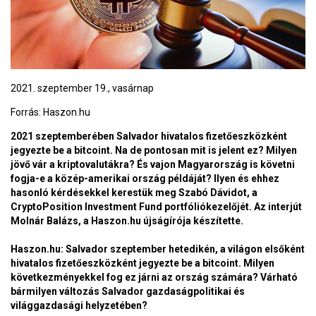
2021. szeptember 19., vasárnap
Forrás:
Haszon.hu
2021 szeptemberében Salvador hivatalos fizetőeszközként
jegyezte be a bitcoint. Na de pontosan mit is jelent ez? Milyen
jövő vár a kriptovalutákra? És vajon Magyarország is követni
fogja-e a közép-amerikai ország példáját? Ilyen és ehhez
hasonló kérdésekkel kerestük meg Szabó Dávidot, a
CryptoPosition Investment Fund portfóliókezelőjét. Az interjút
Molnár Balázs, a Haszon.hu újságírója készítette.
Haszon.hu: Salvador szeptember hetedikén, a világon elsőként
hivatalos fizetőeszközként jegyezte be a bitcoint. Milyen
következményekkel fog ez járni az ország számára? Várható
bármilyen változás Salvador gazdaságpolitikai és
világgazdasági helyzetében?