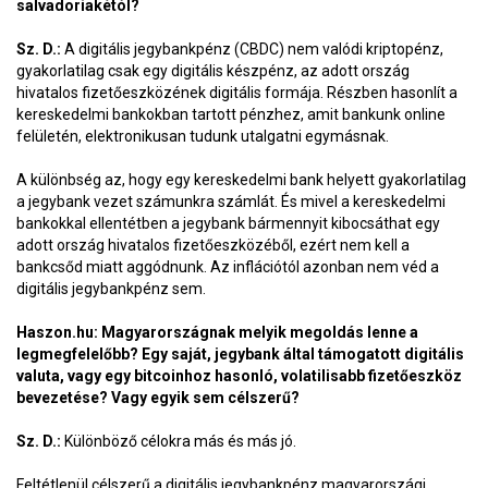
salvadoriakétól?
Sz. D.:
A digitális jegybankpénz (CBDC) nem valódi kriptopénz,
gyakorlatilag csak egy digitális készpénz, az adott ország
hivatalos fizetőeszközének digitális formája. Részben hasonlít a
kereskedelmi bankokban tartott pénzhez, amit bankunk online
felületén, elektronikusan tudunk utalgatni egymásnak.
A különbség az, hogy egy kereskedelmi bank helyett gyakorlatilag
a jegybank vezet számunkra számlát. És mivel a kereskedelmi
bankokkal ellentétben a jegybank bármennyit kibocsáthat egy
adott ország hivatalos fizetőeszközéből, ezért nem kell a
bankcsőd miatt aggódnunk. Az inflációtól azonban nem véd a
digitális jegybankpénz sem.
Haszon.hu: Magyarországnak melyik megoldás lenne a
legmegfelelőbb? Egy saját, jegybank által támogatott digitális
valuta, vagy egy bitcoinhoz hasonló, volatilisabb fizetőeszköz
bevezetése? Vagy egyik sem célszerű?
Sz. D.:
Különböző célokra más és más jó.
Feltétlenül célszerű a digitális jegybankpénz magyarországi