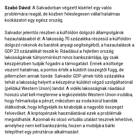
Szabó Dávid
: A Salvadorban végzett kísérlet egy valós
problémára reagál, de közben feleslegesen vállal hatalmas
kockázatot egy egész ország.
Salvador jelentős részben a külföldön dolgozó állampolgárok
hazautalásaiból él. A lakosság 70 százaléka részesül a külföldön
dolgozó rokonok és barátok anyagi segítségéből, a hazautalások a
GDP 23 százalékát teszik ki. Ráadásul a fejletlen ország
lakosságának túlnyomórészt nincs bankszámlája, így csak
készpénzben tudják fogadni a támogatást. Ennek a költsége
viszont hatalmas, a pontos érték a küldött összegtől függ, de
jellemzően annak tizede. Salvador GDP-jének több százaléka
tehát a lakosság helyett a készpénz-küldést végző szolgáltatónál
(például Western Union) landol. A vidéki lakosságnak ráadásul
hosszú utat kell megtennie a legközelebbi Western Union irodába,
hogy felmarkolja a pénzt, miközben az iroda körül bandák
ólálkodnak, hogy kifigyeljék és kirabolják a nagyobb összeget
felvevőket. A kriptopénzek használatával ezek a problémák
megoldhatók. Azonnali és olcsó virtuális utalást tesznek lehetővé,
amelyhez nem kell bankszámla, hiszen a mobiljára bárki
telepíthet egy pénztárca-alkalmazást.