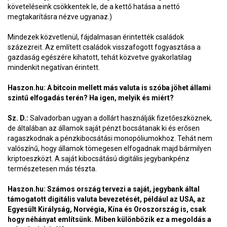
követeléseink csökkentek le, de a kettő hatása a nettó
megtakarításra nézve ugyanaz.)
Mindezek közvetlenül, fájdalmasan érintették családok
százezreit. Az említett családok visszafogott fogyasztása a
gazdaság egészére kihatott, tehát közvetve gyakorlatilag
mindenkit negatívan érintett.
Haszon.hu: A bitcoin mellett más valuta is szóba jöhet állami
szintű elfogadás terén? Ha igen, melyik és miért?
Sz. D.:
Salvadorban ugyan a dollárt használják fizetőeszköznek,
de általában az államok saját pénzt bocsátanak ki és erősen
ragaszkodnak a pénzkibocsátási monopóliumokhoz. Tehát nem
valószínű, hogy államok tömegesen elfogadnak majd bármilyen
kriptoeszközt. A saját kibocsátású digitális jegybankpénz
természetesen más tészta.
Haszon.hu: Számos ország tervezi a saját, jegybank által
támogatott digitális valuta bevezetését, például az USA, az
Egyesült Királyság, Norvégia, Kína és Oroszország is, csak
hogy néhányat említsünk. Miben különbözik ez a megoldás a