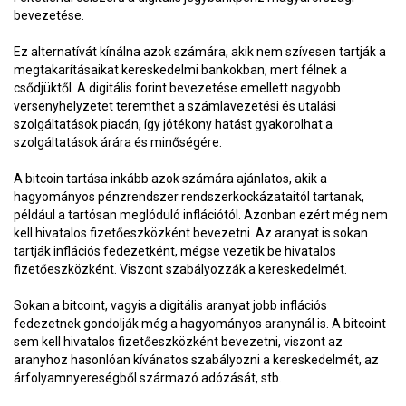
bevezetése.
Ez alternatívát kínálna azok számára, akik nem szívesen tartják a
megtakarításaikat kereskedelmi bankokban, mert félnek a
csődjüktől. A digitális forint bevezetése emellett nagyobb
versenyhelyzetet teremthet a számlavezetési és utalási
szolgáltatások piacán, így jótékony hatást gyakorolhat a
szolgáltatások árára és minőségére.
A bitcoin tartása inkább azok számára ajánlatos, akik a
hagyományos pénzrendszer rendszerkockázataitól tartanak,
például a tartósan meglóduló inflációtól. Azonban ezért még nem
kell hivatalos fizetőeszközként bevezetni. Az aranyat is sokan
tartják inflációs fedezetként, mégse vezetik be hivatalos
fizetőeszközként. Viszont szabályozzák a kereskedelmét.
Sokan a bitcoint, vagyis a digitális aranyat jobb inflációs
fedezetnek gondolják még a hagyományos aranynál is. A bitcoint
sem kell hivatalos fizetőeszközként bevezetni, viszont az
aranyhoz hasonlóan kívánatos szabályozni a kereskedelmét, az
árfolyamnyereségből származó adózását, stb.