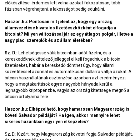
előkészítése, érdemes lett volna azokat fokozatosan, több
fázisban végrehajtani, a lakosságot pedig edukálni.
Haszon.hu: Pontosan mit jelent az, hogy egy ország
államvezetése hivatalos fizetőeszközként elfogadja a
bitcoint? Milyen változással jár ez egy átlagos polgár, illetve a
nagy piaci szereplők és az állam életében?
Sz. D.:
Lehetségessé válik bitcoinban adót fizetni, és a
kereskedőknek kötelező jelleggel el kell fogadniuk a bitcoin
fizetéseket, habár a kereskedő dönthet úgy, hogy állami
közvetítéssel azonnal és automatikusan dollárra váltja azokat. A
bitcoin használatának ösztönzése azonban azt eredményezi,
hogy a megtakarítások egyre nagyobb hányada kerül a
legnagyobb kriptopénzbe, vagyis az ország kitettsége megnő a
bitcoin árfolyama felé.
Haszon.hu: Elképzelhető, hogy hamarosan Magyarország is
követi Salvador példáját? Ha igen, akkor mennyire lehet
sikeres hazánkban egy ilyen elképzelés?
Sz. D.: Kizárt, hogy Magyarország követni fogja Salvador példáját,