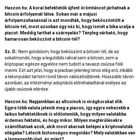
Haszon.hu: A korai befektetők újfent örömtáncot járhatnak a
bitcoin árfolyamát látva. Sokan már a májusi
árfolyamzuhanásnál is azt mondták, hogy beköszöntött a
bitcoin-tél, most azonban úgy néz ki, hogy ismét a bika uralja a
piacot. Meddig tarthat a szárnyalás? Tényleg várható, hogy
hamarosan beköszönt a bitcoin-tél?
Sz. D.:
Nem gondolom, hogy beköszönt a bitcoin-tél, de az
sokatmondó, hogy a legutóbbi ralival sem a bitcoin, sem a
kriptopiac egésze egyelőre nem tudott a tavaszi csúcsa fölé
menni. Ezt azt jelzi, hogy a piacban jelenleg nincs elég erő, inkább
a lekonyulást tartom rövid távon valószínűbbnek. Hosszabb távon
azonban, az intézményi adoptáció előrehaladtával esélyes az
újabb csúcsok elérése.
Haszon.hu: Napjainkban az altcoinok is virágkorukat élik.
Egyre több valuta jelenik meg a piacon, így egyre nehezebb a
laikus befektetőknek is eldönteniük, hogy milyen valutákba
érdemes fektetni, és hogy mikor. Milyen megtérülésekre
számíthatnak azok, akik most akarnak belépni a kriptovaluták
világába? Létezik biztonságos megoldás? Mely valutákban van
a legnagyobb jövő, és miért?