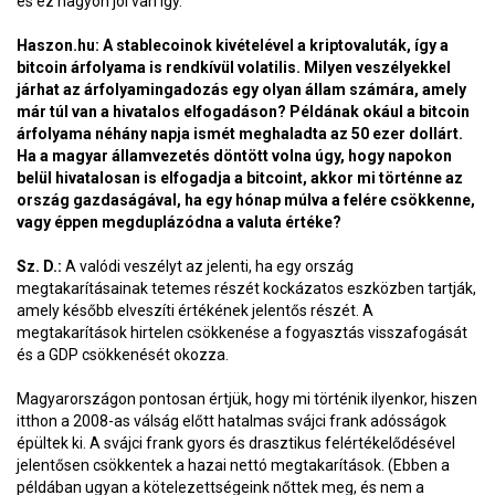
és ez nagyon jól van így.
Haszon.hu: A stablecoinok kivételével a kriptovaluták, így a
bitcoin árfolyama is rendkívül volatilis. Milyen veszélyekkel
járhat az árfolyamingadozás egy olyan állam számára, amely
már túl van a hivatalos elfogadáson? Példának okául a bitcoin
árfolyama néhány napja ismét meghaladta az 50 ezer dollárt.
Ha a magyar államvezetés döntött volna úgy, hogy napokon
belül hivatalosan is elfogadja a bitcoint, akkor mi történne az
ország gazdaságával, ha egy hónap múlva a felére csökkenne,
vagy éppen megduplázódna a valuta értéke?
Sz. D.:
A valódi veszélyt az jelenti, ha egy ország
megtakarításainak tetemes részét kockázatos eszközben tartják,
amely később elveszíti értékének jelentős részét. A
megtakarítások hirtelen csökkenése a fogyasztás visszafogását
és a GDP csökkenését okozza.
Magyarországon pontosan értjük, hogy mi történik ilyenkor, hiszen
itthon a 2008-as válság előtt hatalmas svájci frank adósságok
épültek ki. A svájci frank gyors és drasztikus felértékelődésével
jelentősen csökkentek a hazai nettó megtakarítások. (Ebben a
példában ugyan a kötelezettségeink nőttek meg, és nem a