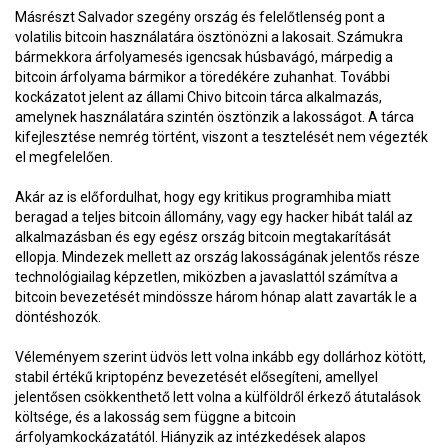
Másrészt Salvador szegény ország és felelőtlenség pont a
volatilis bitcoin használatára ösztönözni a lakosait. Számukra
bármekkora árfolyamesés igencsak húsbavágó, márpedig a
bitcoin árfolyama bármikor a töredékére zuhanhat. További
kockázatot jelent az állami Chivo bitcoin tárca alkalmazás,
amelynek használatára szintén ösztönzik a lakosságot. A tárca
kifejlesztése nemrég történt, viszont a tesztelését nem végezték
el megfelelően.
Akár az is előfordulhat, hogy egy kritikus programhiba miatt
beragad a teljes bitcoin állomány, vagy egy hacker hibát talál az
alkalmazásban és egy egész ország bitcoin megtakarítását
ellopja. Mindezek mellett az ország lakosságának jelentős része
technológiailag képzetlen, miközben a javaslattól számítva a
bitcoin bevezetését mindössze három hónap alatt zavarták le a
döntéshozók.
Véleményem szerint üdvös lett volna inkább egy dollárhoz kötött,
stabil értékű kriptopénz bevezetését elősegíteni, amellyel
jelentősen csökkenthető lett volna a külföldről érkező átutalások
költsége, és a lakosság sem függne a bitcoin
árfolyamkockázatától. Hiányzik az intézkedések alapos