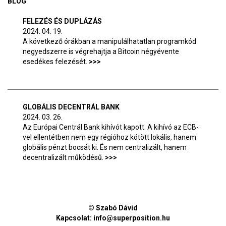
BLOG
FELEZÉS ÉS DUPLÁZÁS
2024. 04. 19.
A következő órákban a manipulálhatatlan programkód
negyedszerre is végrehajtja a Bitcoin négyévente
esedékes felezését.
GLOBÁLIS DECENTRÁL BANK
2024. 03. 26.
Az Európai Centrál Bank kihívót kapott. A kihívó az ECB-
vel ellentétben nem egy régióhoz kötött lokális, hanem
globális pénzt bocsát ki. És nem centralizált, hanem
decentralizált működésű.
© Szabó Dávid
Kapcsolat:
info@superposition.hu