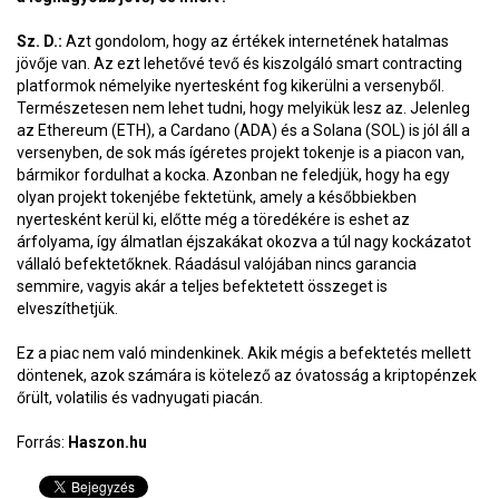
Sz. D.:
Azt gondolom, hogy az értékek internetének hatalmas
jövője van. Az ezt lehetővé tevő és kiszolgáló smart contracting
platformok némelyike nyertesként fog kikerülni a versenyből.
Természetesen nem lehet tudni, hogy melyikük lesz az. Jelenleg
az Ethereum (ETH), a Cardano (ADA) és a Solana (SOL) is jól áll a
versenyben, de sok más ígéretes projekt tokenje is a piacon van,
bármikor fordulhat a kocka. Azonban ne feledjük, hogy ha egy
olyan projekt tokenjébe fektetünk, amely a későbbiekben
nyertesként kerül ki, előtte még a töredékére is eshet az
árfolyama, így álmatlan éjszakákat okozva a túl nagy kockázatot
vállaló befektetőknek. Ráadásul valójában nincs garancia
semmire, vagyis akár a teljes befektetett összeget is
elveszíthetjük.
Ez a piac nem való mindenkinek. Akik mégis a befektetés mellett
döntenek, azok számára is kötelező az óvatosság a kriptopénzek
őrült, volatilis és vadnyugati piacán.
Forrás:
Haszon.hu