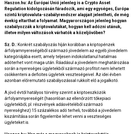
Haszon.hu: Az Európai Unió jelenleg is a Crypto Asset
Regulation kidolgozásán fáradozik, ami egy egységes, Európa
szintű kriptovaluta-szabályrendszer alapjait jelentheti, de még
évekig eltarthat a folyamat. Magyarországon jelenleg hogyan
szabályozzák a kriptovalutákat, hogyan kell adózni utánuk,
illetve milyen változások várhatók a közeljövőben?
Sz. D.:
Konkrét szabályozás híján korábban a kriptopénzek
árfolyamnyereségéből származó jövedelem az egyéb jövedelem
kategóriájába esett, amely teljesen indokolatlanul hatalmas
adóterhet vont maga után. Ráadásul a jövedelem meghatározása
során a nyereséges ügyletekből származó profitot nem lehetett
csökkenteni a deficites ügyletek veszteségeivel. Az idei évben
azonban előremutató szabályozással rukkolt elő a jogalkotó.
A jövő évtől hatályos törvény szerint a kriptoeszközök
árfolyamnyereségét (hasonlóan az ellenőrzött tőkepiaci
ügyletekből, pl. részvények adásvételéből származó
nyereséghez) 15 százalékos adó terheli, továbbá a jövedelem
kiszámítása során figyelembe lehet venni a veszteséges
ügyleteket is.