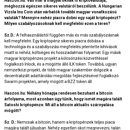
Haszon.hu: Van már a magyaroknak is kriptovalutája,
méghozzá egészen sikeres valutáról beszélünk. A Hungarian
Vizsla Inu Coin után várhatók további magyar vonatkozású
valuták? Mennyire nehéz piacra dobni egy saját kriptopénzt?
Milyen szabályozásoknak kell megfelelni ezen a téren?
Sz.D.:
A felhasználástól függően más és más szabályozásnak
kell megfelelni. Egy kriptopénz sikeres piacra dobása a
technológia és a szabályozási megfelelés jelentette kihívások
miatt is nehéz, költséges és hosszadalmas folyamat. Egy másik
magyar kriptopénzes projekt a kölcsönzési közvetítéssel
foglalkozó Inlock, és a mögötte álló ILK token. Továbbá, ugyan
nemzetközi projekt, de több magyar szakember dolgozik a
decentralizált adattárolási megoldás fejlesztésével foglalkozó
Swarm projekten, amely mögött a BZZ token áll.
Haszon.hu: Néhány hónapja rendesen bezuhant a bitcoin
árfolyama, most azonban úgy tűnik, hogy ismét magára talált
Satoshi kriptopénze. Mi áll a bitcoin aktuális szárnyalása
mögött?
Sz. D.:
Nemcsak a bitcoin, hanem a kriptopénzek teljes piaca
magára talált júliusban. Nehéz egyetlen okot megnevezni, talán