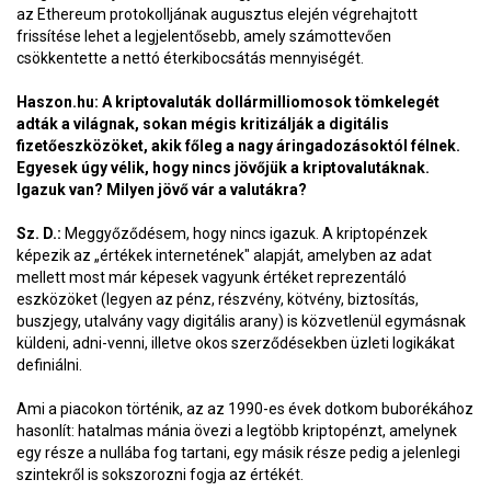
az Ethereum protokolljának augusztus elején végrehajtott
frissítése lehet a legjelentősebb, amely számottevően
csökkentette a nettó éterkibocsátás mennyiségét.
Haszon.hu: A kriptovaluták dollármilliomosok tömkelegét
adták a világnak, sokan mégis kritizálják a digitális
fizetőeszközöket, akik főleg a nagy áringadozásoktól félnek.
Egyesek úgy vélik, hogy nincs jövőjük a kriptovalutáknak.
Igazuk van? Milyen jövő vár a valutákra?
Sz. D.:
Meggyőződésem, hogy nincs igazuk. A kriptopénzek
képezik az „értékek internetének" alapját, amelyben az adat
mellett most már képesek vagyunk értéket reprezentáló
eszközöket (legyen az pénz, részvény, kötvény, biztosítás,
buszjegy, utalvány vagy digitális arany) is közvetlenül egymásnak
küldeni, adni-venni, illetve okos szerződésekben üzleti logikákat
definiálni.
Ami a piacokon történik, az az 1990-es évek dotkom buborékához
hasonlít: hatalmas mánia övezi a legtöbb kriptopénzt, amelynek
egy része a nullába fog tartani, egy másik része pedig a jelenlegi
szintekről is sokszorozni fogja az értékét.