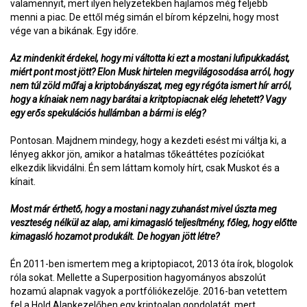
valamennyit, mert ilyen helyzetekben hajlamos még feljebb
menni a piac. De ettől még simán el bírom képzelni, hogy most
vége van a bikának. Egy időre.
Az mindenkit érdekel, hogy mi váltotta ki ezt a mostani lufipukkadást,
miért pont most jött? Elon Musk hirtelen megvilágosodása arról, hogy
nem túl zöld műfaj a kriptobányászat, meg egy régóta ismert hír arról,
hogy a kínaiak nem nagy barátai a kritptopiacnak elég lehetett? Vagy
egy erős spekulációs hullámban a bármi is elég?
Pontosan. Majdnem mindegy, hogy a kezdeti esést mi váltja ki, a
lényeg akkor jön, amikor a hatalmas tőkeáttétes pozíciókat
elkezdik likvidálni. Én sem láttam komoly hírt, csak Muskot és a
kínait.
Most már érthető, hogy a mostani nagy zuhanást mivel úszta meg
veszteség nélkül az alap, ami kimagasló teljesítmény, főleg, hogy előtte
kimagasló hozamot produkált. De hogyan jött létre?
Én 2011-ben ismertem meg a kriptopiacot, 2013 óta írok, blogolok
róla sokat. Mellette a Superposition hagyományos abszolút
hozamú alapnak vagyok a portfóliókezelője. 2016-ban vetettem
fel a Hold Alapkezelőben egy kriptoalap gondolatát, mert