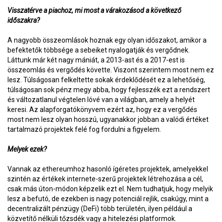
Visszatérve a piachoz, mi most a várakozásod a következő
időszakra?
A nagyobb összeomlások hoznak egy olyan időszakot, amikor a
befektetők többsége a sebeiket nyalogatják és vergődnek.
Láttunk már két nagy mániát, a 2013-ast és a 2017-est is
összeomlás és vergődés követte. Viszont szerintem most nem ez
lesz. Túlságosan felkeltette sokak érdeklődését ez a lehetőség,
túlságosan sok pénz megy abba, hogy fejlesszék ezt a rendszert
és változatlanul végtelen lóvé van a világban, amely a helyét
keresi. Az alapforgatókönyvem ezért az, hogy ez a vergődés
most nem lesz olyan hosszú, ugyanakkor jobban a valódi értéket
tartalmazó projektek felé fog fordulni a figyelem.
Melyek ezek?
Vannak az ethereumhoz hasonló ígéretes projektek, amelyekkel
szintén az értékek internete-szerű projektek létrehozása a cél,
csak más úton-módon képzelik ezt el. Nem tudhatjuk, hogy melyik
lesz a befutó, de ezekben is nagy potenciál rejlik, csakúgy, mint a
decentralizált pénzügy (DeFi) több területén, ilyen például a
közvetítő nélküli tőzsdék vagy a hitelezési platformok.