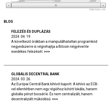
2015
2020
2025
Highcharts.com
BLOG
FELEZÉS ÉS DUPLÁZÁS
2024. 04. 19.
A következő órákban a manipulálhatatlan programkód
negyedszerre is végrehajtja a Bitcoin négyévente
esedékes felezését.
GLOBÁLIS DECENTRÁL BANK
2024. 03. 26.
Az Európai Centrál Bank kihívót kapott. A kihívó az ECB-
vel ellentétben nem egy régióhoz kötött lokális, hanem
globális pénzt bocsát ki. És nem centralizált, hanem
decentralizált működésű.