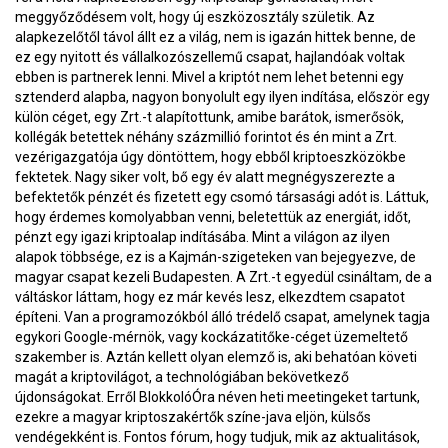
meggyőződésem volt, hogy új eszközosztály születik. Az
alapkezelőtől távol állt ez a világ, nem is igazán hittek benne, de
ez egy nyitott és vállalkozószellemű csapat, hajlandóak voltak
ebben is partnerek lenni. Mivel a kriptót nem lehet betenni egy
sztenderd alapba, nagyon bonyolult egy ilyen indítása, először egy
külön céget, egy Zrt.-t alapítottunk, amibe barátok, ismerősök,
kollégák betettek néhány százmillió forintot és én mint a Zrt.
vezérigazgatója úgy döntöttem, hogy ebből kriptoeszközökbe
fektetek. Nagy siker volt, bő egy év alatt megnégyszerezte a
befektetők pénzét és fizetett egy csomó társasági adót is. Láttuk,
hogy érdemes komolyabban venni, beletettük az energiát, időt,
pénzt egy igazi kriptoalap indításába. Mint a világon az ilyen
alapok többsége, ez is a Kajmán-szigeteken van bejegyezve, de
magyar csapat kezeli Budapesten. A Zrt.-t egyedül csináltam, de a
váltáskor láttam, hogy ez már kevés lesz, elkezdtem csapatot
építeni. Van a programozókból álló trédelő csapat, amelynek tagja
egykori Google-mérnök, vagy kockázatitőke-céget üzemeltető
szakember is. Aztán kellett olyan elemző is, aki behatóan követi
magát a kriptovilágot, a technológiában bekövetkező
újdonságokat. Erről BlokkolóÓra néven heti meetingeket tartunk,
ezekre a magyar kriptoszakértők színe-java eljön, külsős
vendégekként is. Fontos fórum, hogy tudjuk, mik az aktualitások,