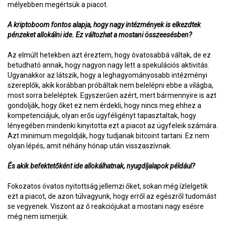
mélyebben megértsük a piacot.
A kriptoboom fontos alapja, hogy nagy intézmények is elkezdtek
pénzeket allokálni ide. Ez változhat a mostani összeesésben?
Az elmúlt hetekben azt éreztem, hogy óvatosabbá váltak, de ez
betudható annak, hogy nagyon nagy lett a spekulációs aktivitás.
Ugyanakkor az látszik, hogy a leghagyományosabb intézményi
szereplők, akik korábban próbáltak nem belelépni ebbe a világba,
most sorra beleléptek. Egyszerűen azért, mert bármennyire is azt
gondolják, hogy őket ez nem érdekli, hogy nincs meg ehhez a
kompetenciájuk, olyan erős ügyféligényt tapasztaltak, hogy
lényegében mindenki kinyitotta ezt a piacot az ügyfeleik számára.
Azt minimum megoldják, hogy tudjanak bitcoint tartani. Ez nem
olyan lépés, amit néhány hónap után visszaszívnak.
És akik befektetőként ide allokálhatnak, nyugdíjalapok például?
Fokozatos óvatos nyitottság jellemzi őket, sokan még ízlelgetik
ezt a piacot, de azon túlvagyunk, hogy erről az egészről tudomást
se vegyenek. Viszont az ő reakciójukat a mostani nagy esésre
még nem ismerjük.