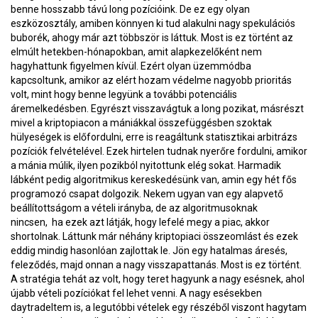
benne hosszabb távú long pozícióink. De ez egy olyan
eszközosztály, amiben könnyen ki tud alakulni nagy spekulációs
buborék, ahogy már azt többször is láttuk. Most is ez történt az
elmúlt hetekben-hónapokban, amit alapkezelőként nem
hagyhattunk figyelmen kívül. Ezért olyan üzemmódba
kapcsoltunk, amikor az elért hozam védelme nagyobb prioritás
volt, mint hogy benne legyünk a további potenciális
áremelkedésben. Egyrészt visszavágtuk a long pozikat, másrészt
mivel a kriptopiacon a mániákkal összefüggésben szoktak
hülyeségek is előfordulni, erre is reagáltunk statisztikai arbitrázs
pozíciók felvételével. Ezek hirtelen tudnak nyerőre fordulni, amikor
a mánia múlik, ilyen pozikból nyitottunk elég sokat. Harmadik
lábként pedig algoritmikus kereskedésünk van, amin egy hét fős
programozó csapat dolgozik. Nekem ugyan van egy alapvető
beállítottságom a vételi irányba, de az algoritmusoknak
nincsen, ha ezek azt látják, hogy lefelé megy a piac, akkor
shortolnak. Láttunk már néhány kriptopiaci összeomlást és ezek
eddig mindig hasonlóan zajlottak le. Jön egy hatalmas áresés,
feleződés, majd onnan a nagy visszapattanás. Most is ez történt.
A stratégia tehát az volt, hogy teret hagyunk a nagy esésnek, ahol
újabb vételi pozíciókat fel lehet venni. A nagy esésekben
daytradeltem is, a legutóbbi vételek egy részéből viszont hagytam