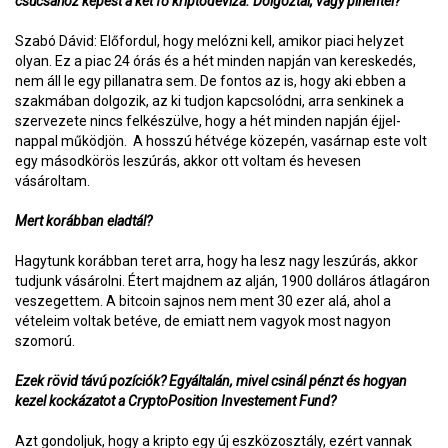
csúcsához képest a két fő kriptodeviza. Dolgoztál, vagy pihentél?
Szabó Dávid: Előfordul, hogy melózni kell, amikor piaci helyzet
olyan. Ez a piac 24 órás és a hét minden napján van kereskedés,
nem áll le egy pillanatra sem. De fontos az is, hogy aki ebben a
szakmában dolgozik, az ki tudjon kapcsolódni, arra senkinek a
szervezete nincs felkészülve, hogy a hét minden napján éjjel-
nappal működjön. A hosszú hétvége közepén, vasárnap este volt
egy másodkörös leszúrás, akkor ott voltam és hevesen
vásároltam.
Mert korábban eladtál?
Hagytunk korábban teret arra, hogy ha lesz nagy leszúrás, akkor
tudjunk vásárolni. Étert majdnem az alján, 1900 dolláros átlagáron
veszegettem. A bitcoin sajnos nem ment 30 ezer alá, ahol a
vételeim voltak betéve, de emiatt nem vagyok most nagyon
szomorú.
Ezek rövid távú pozíciók? Egyáltalán, mivel csinál pénzt és hogyan
kezel kockázatot a CryptoPosition Investement Fund?
Azt gondoljuk, hogy a kripto egy új eszközosztály, ezért vannak