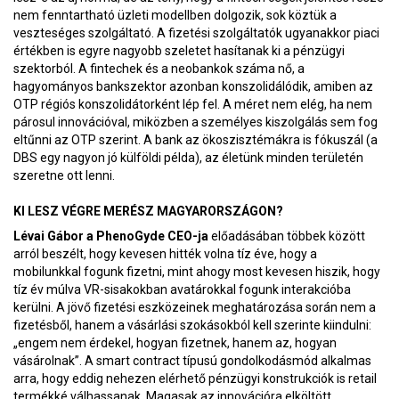
nem fenntartható üzleti modellben dolgozik, sok köztük a
veszteséges szolgáltató. A fizetési szolgáltatók ugyanakkor piaci
értékben is egyre nagyobb szeletet hasítanak ki a pénzügyi
szektorból. A fintechek és a neobankok száma nő, a
hagyományos bankszektor azonban konszolidálódik, amiben az
OTP régiós konszolidátorként lép fel. A méret nem elég, ha nem
párosul innovációval, miközben a személyes kiszolgálás sem fog
eltűnni az OTP szerint. A bank az ökoszisztémákra is fókuszál (a
DBS egy nagyon jó külföldi példa), az életünk minden területén
szeretne ott lenni.
KI LESZ VÉGRE MERÉSZ MAGYARORSZÁGON?
Lévai Gábor a PhenoGyde CEO-ja
előadásában többek között
arról beszélt, hogy kevesen hitték volna tíz éve, hogy a
mobilunkkal fogunk fizetni, mint ahogy most kevesen hiszik, hogy
tíz év múlva VR-sisakokban avatárokkal fogunk interakcióba
kerülni. A jövő fizetési eszközeinek meghatározása során nem a
fizetésből, hanem a vásárlási szokásokból kell szerinte kiindulni:
„engem nem érdekel, hogyan fizetnek, hanem az, hogyan
vásárolnak”. A smart contract típusú gondolkodásmód alkalmas
arra, hogy eddig nehezen elérhető pénzügyi konstrukciók is retail
termékké válhassanak. Magasak az innovációra elköltött