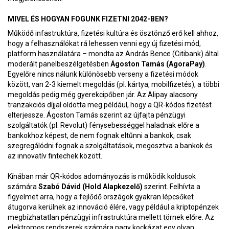
MIVEL ÉS HOGYAN FOGUNK FIZETNI 2042-BEN?
Működő infastruktúra, fizetési kultúra és ösztönző erő kell ahhoz,
hogy a felhasználókat rá lehessen venni egy új fizetési mód,
platform használatára – mondta az András Bence (Citibank) által
moderált panelbeszélgetésben
Ágoston Tamás (AgoraPay)
.
Egyelőre nincs nálunk különösebb verseny a fizetési módok
között, van 2-3 kiemelt megoldás (pl. kártya, mobilfizetés), a többi
megoldás pedig még gyerekcipőben jár. Az Alipay alacsony
tranzakciós díjjal oldotta meg például, hogy a QR-kódos fizetést
elterjessze. Ágoston Tamás szerint az újfajta pénzügyi
szolgáltatók (pl. Revolut) fénysebességgel haladnak előre a
bankokhoz képest, de nem fognak eltűnni a bankok, csak
szegregálódni fognak a szolgáltatások, megosztva a bankok és
az innovatív fintechek között.
Kínában már QR-kódos adományozás is működik koldusok
számára
Szabó Dávid (Hold Alapkezelő)
szerint. Felhívta a
figyelmet arra, hogy a fejlődő országok gyakran lépcsőket
átugorva kerülnek az innováció élére, vagy például a kriptopénzek
megbízhatatlan pénzügyi infrastruktúra mellett törnek előre. Az
elektromos rendszerek számára nagy kockázat egy olyan