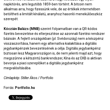
napkitörés, ami legutóbb 1859-ben történt. A bitcoin nem
alkalmas arra, hogy fizessünk vele, de az értékek internetében
betöltheti a limitált kínálatú, aranyhoz hasonló menekülőeszköz
szerepét.
Kóczián Balázs (MNB)
szerint folyamatban van a QR-kódos
fizetés bevezetése és elterjesztése az azonnali fizetési rendszer
bázisán. A fejlett országokban (pl. Svédország) nem a készpénz
visszaszorítása, hanem egy alternatíva kialakítása a digitális
jegybankpénzek bevezetésének a célja. Digitális jegybankpénz
biztosan lesz Magyarországon is, de nem jelenti majd azt, hogy
megszűnne a kétszintű bankrendszer, Kína és az EKB is aktívan
bevonja a piaci szereplőket a digitális jegybankpénz
megvalósításába.
Címlapkép: Stiller Ákos / Portfolio
Forrás:
Portfolio.hu