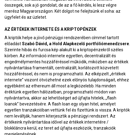
összegek, sok a jó gondolat, de az a fő kérdés, ki lesz végre
merész Magyarországon. Két dolgot ne felejtsünk el soha: az
ügyfelet és az üzletet.
AZ ÉRTÉKEK INTERNETE ÉS A KRIPTOPÉNZEK
A kriptók helye a jövő pénzügyi rendszerében címmel tartott
előadást
Szabó Dávid, a Hold Alapkezelő portfóliómenedzsere
.
Szerinte hibás és furcsa kép alakult ki a kriptopénzekről széles
körben. Az információ internete egyetlen, decentralizált és
engedmélymentes hozzáféréssel működik, miközben az értékek
nyilvántartása framentált, centralizált, korlátozott közvetett
hozzáféréssel, és nem is programozható. Az elképzelt „értékek
internete” viszont ötvözhetné ezek előnyös tulajdonságait, ehhez
egyébként az ethereum áll most a legközelebb. Ha minden
éréktünk egyetlen hálózatban, programozható módon van
nyilvántartva, akkor az lehetőséget ad újfajta hitelek, „flash
loanok” bevezetésére. A flash loan egy olyan hitel, amelyet
egyetlen tranzakcióban vettünk fel és fizettünk is vissza. A kriptók
nem leváltják, hanem kiterjesztik a pénzügyi rendszert. Az
értékeink nyilvántartása idővel az értékek internetére /
blokkláncra kerül, ez teret ad újfajta eszközök, tranzakciók
megjelenésének.