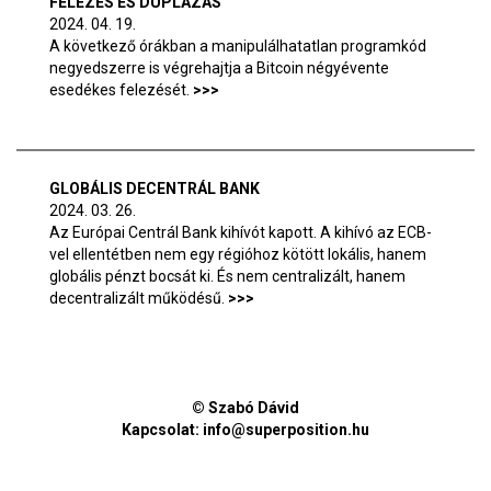
FELEZÉS ÉS DUPLÁZÁS
2024. 04. 19.
A következő órákban a manipulálhatatlan programkód
negyedszerre is végrehajtja a Bitcoin négyévente
esedékes felezését.
GLOBÁLIS DECENTRÁL BANK
2024. 03. 26.
Az Európai Centrál Bank kihívót kapott. A kihívó az ECB-
vel ellentétben nem egy régióhoz kötött lokális, hanem
globális pénzt bocsát ki. És nem centralizált, hanem
decentralizált működésű.
© Szabó Dávid
Kapcsolat:
info@superposition.hu