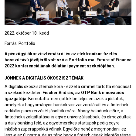
2022. október 18., kedd
Forrás:
Portfolio
A pénzügyi ökoszisztémákról és az elektronikus fizetés
hosszú távú jövőjéről volt szó a Portfolio mai Future of Finance
2022 konferenciájának délutáni payment szekciójában.
JÖNNEK A DIGITÁLIS ÖKOSZISZTÉMÁK
A digitális ökoszisztémák kora - ezzel a címmel tartotta előadását
a szekció kezdetén
Fischer András, az OTP Bank innovációs
igazgatója
. Bemutatta: nem jöttek be teljesen azok a jóslatok,
amelyek a hagyományos bankok visszaszorulását és a fintechek
radikális piacszerzését jósolták mára. Ahogy haladunk előre, a
fintechek szolgáltatásai is egyre univerzálisabbak, és elmozdultak
a daily banking felé, az egyetmerékes startupok pedig egyre
inkább szuperappokká válnak. Egyelőre nehéz megmondani, ez
lesz-e az új norma, de az tény, hogy a fintech cégek jelentős része