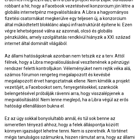
robbant a hír, hogy a Facebook vezetésével konzorcium jön létre a
globális internetpénz megvalósítására. A Libra a hagyományos
fizetési csatornákat megkerülve egy teljesen új, a konzorcium
által működtetett blokklánc alapú infrastruktúrát építene ki. Ezen
végre lehetségessé válna az azonnali, olcsó és globális
pénzküldés, amely szolgáltatás rendkívül hiányzik a XXI. század
internet által dominált világából.
Az állami hatóságoknak azonban nem tetszik ez a terv. Attól
félnek, hogy a Libra megvalósulásával veszítenének a pénzügyi
rendszer feletti kontrolljukon. Véleményüket nem rejtik véka alá,
számos fórumon rengeteg megalapozott és kevésbé
megalapozott érvet hangoztatnak ellene. Nem kímélik a projekt
vezetőjét, a Facebookot sem, fenyegetésekkel, szankciók
belengetésével próbálják rávenni arra, hogy visszalépjenek a
megvalósításától. Nem lenne meglepő, ha a Libra végül az erős
hatósági ellenálláson bukna el.
Ez az ügy sokkal bonyolultabb annál, és túl sok benne az
ismeretlen tényező ahhoz, hogy a felek álláspontja között
könnyen igazságot lehetne tenni. Nem is szeretnék. A történet
mégis tanulságos számunkra, hiszen rámutat arra, hogy az állami