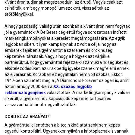
kívánt áron tudjanak megszabadulni az árutól. Vagyis csak azt
csinálták, amit egy monopólium szokott, visszaéltek az
erőfölényükkel.
A nagy gazdasági válság után azonban a kívánt áron nem fogytak
jól a gyémántok. A De Beers cég ettől fogva sorozatosan indított
marketingkampányokat a kereslet megtámogatására. Az egyik
legjobban sikerült ilyen kampánynak az volt a célja, hogy az
emberek fejében a gyémántot a szerelem és örök hűség
képzetével társítsák. Vagyis hogy a hölgyek azt várják el
partnerüktől, hogy gyémánttal fejezze ki számukra hűségüket és
elköteleződésüket, az urak pedig igyekezzenek megfelelni ennek
az elvárásnak. Korábban ez egyáltalán nem volt szokás. Ekkor,
1947-ben született meg a „A Diamond is Forever” szlogen is, amit
aztán amúgy 2000-ben a
XX. század legjobb
reklámszlogenjének
választottak. A marketingkampány kiválóan
sikerült, a gyémánthoz kapcsolódó képzetet tartósan és
visszavonhatatlanul megváltoztatták.
DOBD EL AZ ARANYAT!
A gyémánttal ellentétben a bitcoin kínálatát senki sem képes
egyedül kontrollálni. Ugyanakkor nyilván a kriptopiacnak is vannak