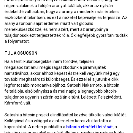
régen valakinek a földjén aranyat találtak, akkor az nyilván
érdekeltté vált abban, hogy az aranyra mindenki más értékes
eszközként tekintsen, és ezt a nézetet képviselje és terjessze. Az
arany azonban saját érdemei miatt vált globális
menekülőeszközzé, és nem azért, mert az aranybánya
tulajdonosok ezt terjesztették róla. Ők legfeljebb gyorsítani tudták
a folyamatot.
TÚL A CSÚCSON
Ha a fenti különbségekkel nem törődve, teljesen
megalapozatlanul mégis ragaszkodunk a piramisjáték
narratívához, akkor ahhoz képest észre kell vegyünk még egy
további meghatározó különbséget. És ezzel el is jutunk e cikk
legfontosabb mondanivalójához. Satoshi Nakamoto, a bitcoin
feltalálója, első bányásza és mai napig a legnagyobb bitcoin-
tulajdonos ugyanis szőrén-szálán eltűnt. Lelépett. Felszívódott.
Kámforrá vált.
Satoshi a bitcoin projekt elindításától kezdve titkolta valódi kilétét.
Kollégáival és a világgal az interneten keresztül tartotta a
kapcsolatot. A neten publikálta a
bitcoin elméleti leírását
, a
bányász program első verzióját, illetve e-mailen és más virtuális