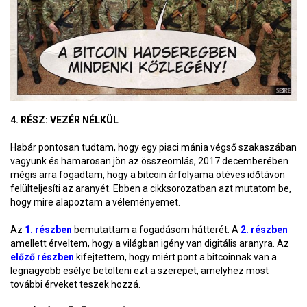
4. RÉSZ: VEZÉR NÉLKÜL
Habár pontosan tudtam, hogy egy piaci mánia végső szakaszában
vagyunk és hamarosan jön az összeomlás, 2017 decemberében
mégis arra fogadtam, hogy a bitcoin árfolyama ötéves időtávon
felülteljesíti az aranyét. Ebben a cikksorozatban azt mutatom be,
hogy mire alapoztam a véleményemet.
Az
1. részben
bemutattam a fogadásom hátterét. A
2. részben
amellett érveltem, hogy a világban igény van digitális aranyra. Az
előző részben
kifejtettem, hogy miért pont a bitcoinnak van a
legnagyobb esélye betölteni ezt a szerepet, amelyhez most
további érveket teszek hozzá.