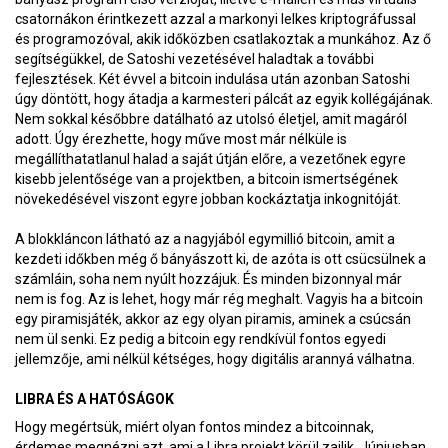
csatornákon érintkezett azzal a markonyi lelkes kriptográfussal
és programozóval, akik időközben csatlakoztak a munkához. Az ő
segítségükkel, de Satoshi vezetésével haladtak a további
fejlesztések. Két évvel a bitcoin indulása után azonban Satoshi
úgy döntött, hogy átadja a karmesteri pálcát az egyik kollégájának.
Nem sokkal későbbre datálható az utolsó életjel, amit magáról
adott. Úgy érezhette, hogy műve most már nélküle is
megállíthatatlanul halad a saját útján előre, a vezetőnek egyre
kisebb jelentősége van a projektben, a bitcoin ismertségének
növekedésével viszont egyre jobban kockáztatja inkognitóját.
A blokkláncon látható az a nagyjából egymillió bitcoin, amit a
kezdeti időkben még ő bányászott ki, de azóta is ott csücsülnek a
számláin, soha nem nyúlt hozzájuk. És minden bizonnyal már
nem is fog. Az is lehet, hogy már rég meghalt. Vagyis ha a bitcoin
egy piramisjáték, akkor az egy olyan piramis, aminek a csúcsán
nem ül senki. Ez pedig a bitcoin egy rendkívül fontos egyedi
jellemzője, ami nélkül kétséges, hogy digitális arannyá válhatna.
LIBRA ÉS A HATÓSÁGOK
Hogy megértsük, miért olyan fontos mindez a bitcoinnak,
érdemes megnézni azt, ami a Libra projekt körül zajlik. Júniusban