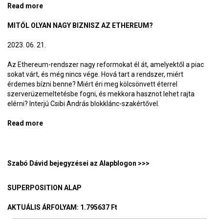
Read more
about 2023-ban sem halt meg a bitcoin
MITŐL OLYAN NAGY BIZNISZ AZ ETHEREUM?
2023. 06. 21.
Az Ethereum-rendszer nagy reformokat él át, amelyektől a piac
sokat várt, és még nincs vége. Hová tart a rendszer, miért
érdemes bízni benne? Miért éri meg kölcsönvett éterrel
szerverüzemeltetésbe fogni, és mekkora hasznot lehet rajta
elérni? Interjú Csibi András blokklánc-szakértővel.
Read more
about Mitől olyan nagy biznisz az Ethereum?
Szabó Dávid bejegyzései az Alapblogon >>>
SUPERPOSITION ALAP
AKTUÁLIS ÁRFOLYAM
: 1.795637 Ft