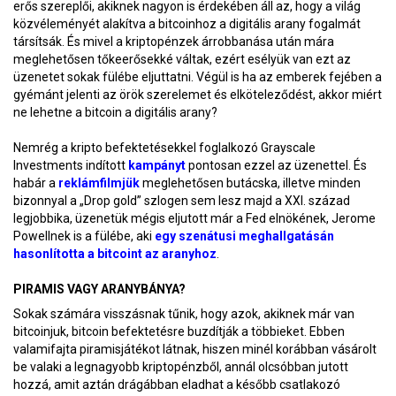
erős szereplői, akiknek nagyon is érdekében áll az, hogy a világ
közvéleményét alakítva a bitcoinhoz a digitális arany fogalmát
társítsák. És mivel a kriptopénzek árrobbanása után mára
meglehetősen tőkeerősekké váltak, ezért esélyük van ezt az
üzenetet sokak fülébe eljuttatni. Végül is ha az emberek fejében a
gyémánt jelenti az örök szerelemet és elköteleződést, akkor miért
ne lehetne a bitcoin a digitális arany?
Nemrég a kripto befektetésekkel foglalkozó Grayscale
Investments indított
kampányt
pontosan ezzel az üzenettel. És
habár a
reklámfilmjük
meglehetősen butácska, illetve minden
bizonnyal a „Drop gold” szlogen sem lesz majd a XXI. század
legjobbika, üzenetük mégis eljutott már a Fed elnökének, Jerome
Powellnek is a fülébe, aki
egy szenátusi meghallgatásán
hasonlította a bitcoint az aranyhoz
.
PIRAMIS VAGY ARANYBÁNYA?
Sokak számára visszásnak tűnik, hogy azok, akiknek már van
bitcoinjuk, bitcoin befektetésre buzdítják a többieket. Ebben
valamifajta piramisjátékot látnak, hiszen minél korábban vásárolt
be valaki a legnagyobb kriptopénzből, annál olcsóbban jutott
hozzá, amit aztán drágábban eladhat a később csatlakozó