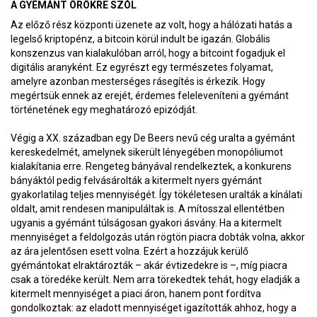
A GYÉMÁNT ÖRÖKRE SZÓL
Az előző rész központi üzenete az volt, hogy a hálózati hatás a
legelső kriptopénz, a bitcoin körül indult be igazán. Globális
konszenzus van kialakulóban arról, hogy a bitcoint fogadjuk el
digitális aranyként. Ez egyrészt egy természetes folyamat,
amelyre azonban mesterséges rásegítés is érkezik. Hogy
megértsük ennek az erejét, érdemes feleleveníteni a gyémánt
történetének egy meghatározó epizódját.
Végig a XX. században egy De Beers nevű cég uralta a gyémánt
kereskedelmét, amelynek sikerült lényegében monopóliumot
kialakítania erre. Rengeteg bányával rendelkeztek, a konkurens
bányáktól pedig felvásárolták a kitermelt nyers gyémánt
gyakorlatilag teljes mennyiségét. Így tökéletesen uralták a kínálati
oldalt, amit rendesen manipuláltak is. A mítosszal ellentétben
ugyanis a gyémánt túlságosan gyakori ásvány. Ha a kitermelt
mennyiséget a feldolgozás után rögtön piacra dobták volna, akkor
az ára jelentősen esett volna. Ezért a hozzájuk kerülő
gyémántokat elraktározták – akár évtizedekre is –, míg piacra
csak a töredéke került. Nem arra törekedtek tehát, hogy eladják a
kitermelt mennyiséget a piaci áron, hanem pont fordítva
gondolkoztak: az eladott mennyiséget igazították ahhoz, hogy a