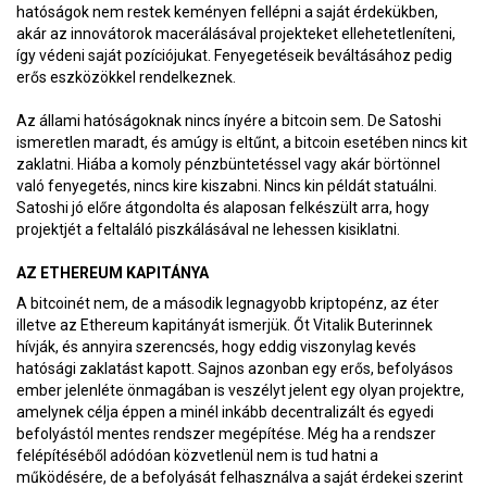
hatóságok nem restek keményen fellépni a saját érdekükben,
akár az innovátorok macerálásával projekteket ellehetetleníteni,
így védeni saját pozíciójukat. Fenyegetéseik beváltásához pedig
erős eszközökkel rendelkeznek.
Az állami hatóságoknak nincs ínyére a bitcoin sem. De Satoshi
ismeretlen maradt, és amúgy is eltűnt, a bitcoin esetében nincs kit
zaklatni. Hiába a komoly pénzbüntetéssel vagy akár börtönnel
való fenyegetés, nincs kire kiszabni. Nincs kin példát statuálni.
Satoshi jó előre átgondolta és alaposan felkészült arra, hogy
projektjét a feltaláló piszkálásával ne lehessen kisiklatni.
AZ ETHEREUM KAPITÁNYA
A bitcoinét nem, de a második legnagyobb kriptopénz, az éter
illetve az Ethereum kapitányát ismerjük. Őt Vitalik Buterinnek
hívják, és annyira szerencsés, hogy eddig viszonylag kevés
hatósági zaklatást kapott. Sajnos azonban egy erős, befolyásos
ember jelenléte önmagában is veszélyt jelent egy olyan projektre,
amelynek célja éppen a minél inkább decentralizált és egyedi
befolyástól mentes rendszer megépítése. Még ha a rendszer
felépítéséből adódóan közvetlenül nem is tud hatni a
működésére, de a befolyását felhasználva a saját érdekei szerint