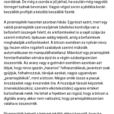
csordának. De még a csorda is jól járhat, ha ezután még nagyobb
tömeget tudnak bevonzani. Vagyis végső soron a játékba korán
beszállók profitját a később beszállók fizetik.
A piramisjáték hasonlat azonban hibás. Egyrészt azért, mert egy
valódi piramisjáték szervezőjének tökéletes kontrollja van a
befizetett összegek felett, és a kifizetéseket is a saját szája íze
szerint intézheti, tipikusan addig teljesíti, amíg a befizetések
meghaladják a kifizetéseket. A bitcoin esetében ez nyilván nincs
így, hiszen előre rögzített szabályok szerint működik
automatikusan és manipulálhatatlanul. Másrészt egy piramisjáték
fenntarthatatlan sémára épül és a végén szükségszerűen
összeomlik. Az arany vagy a gyémánt esetében azonban azt
látjuk, hogy nincs igazán „hasznos” felhasználásuk, javarészt csak
gyűjtjük, felhalmozzuk, tároljuk azokat, vagyis ugyanolyan
„piramisjátékok”, mint a bitcoin. Mégse omlik össze a piacuk
évszázadok vagy évezredek óta. A hozzájuk társuló képzetek
(menekülőeszköz, szerelmi elköteleződés) ugyanis értéket
biztosítanak nekik. Ha tehát a fejekben az rögzül, hogy a bitcoin a
digitális arany, akkor nem valószínű, hogy piramisjátékszerűen
valaha is összeomlik.
Piramisjáték helyett a helyzet inkább ahhoz hasonlít, hogy ha