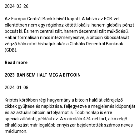
2024. 03. 26.
Az Európai Centrál Bank kihívót kapott. A kihívó az ECB-vel
ellentétben nem egy régióhoz kötött lokális, hanem globális pénzt
bocsát ki. És nem centralizált, hanem decentralizált működésű.
Habár formálisan nincs intézményesítve, a bitcoin kibocsátását
végző hálózatot hívhatjuk akár a Globális Decentrál Banknak
(GDB).
Read more
about Globális Decentrál Bank
2023-BAN SEM HALT MEG A BITCOIN
2024. 01. 08.
Kriptós körökben régi hagyomány a bitcoin halálát előrejelző
cikkek gyűjtése és naplózása, feljegyezve a megjelenés időpontját
és az aktuális bitcoin árfolyamot is. Több honlap is erre
specializálódott, például ez. A számláló 474-nél tart, a közelgő
elhalálozást már legalább ennyiszer bejelentették számos neves
médiumon.