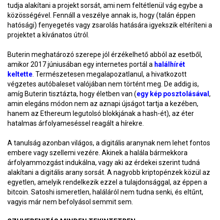
tudja alakítani a projekt sorsát, ami nem feltétlenül vág egybe a
közösségével. Fennáll a veszélye annak is, hogy (talán éppen
hatósági) fenyegetés vagy zsarolás hatására igyekszik eltéríteni a
projektet a kívánatos útról.
Buterin meghatározó szerepe jól érzékelhető abból az esetből,
amikor 2017 júniusában egy internetes portál a
halálhírét
keltette
. Természetesen megalapozatlanul, a hivatkozott
végzetes autóbaleset valójában nem történt meg. De addig is,
amíg Buterin tisztázta, hogy életben van (
egy kép posztolásával
,
amin elegáns módon nem az aznapi újságot tartja a kezében,
hanem az Ethereum legutolsó blokkjának a hash-ét), az éter
hatalmas árfolyameséssel reagált a hírekre.
A tanulság azonban világos, a digitális aranynak nem lehet fontos
embere vagy szellemi vezére. Akinek a halála bármekkora
árfolyammozgást indukálna, vagy aki az érdekei szerint tudná
alakítani a digitális arany sorsát. A nagyobb kriptopénzek közül az
egyetlen, amelyik rendelkezik ezzel a tulajdonsággal, az éppen a
bitcoin. Satoshi ismeretlen, haláláról nem tudna senki, és eltűnt,
vagyis már nem befolyásol semmit sem.