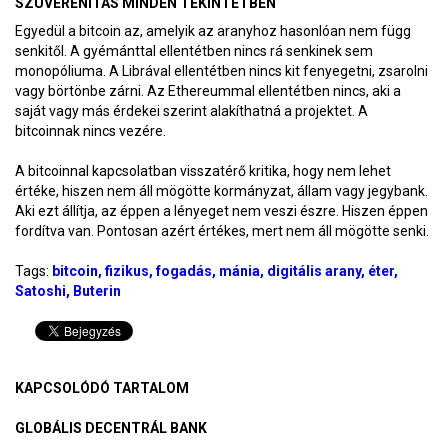
SZUVERENITÁS MINDEN TEKINTETBEN
Egyedül a bitcoin az, amelyik az aranyhoz hasonlóan nem függ
senkitől. A gyémánttal ellentétben nincs rá senkinek sem
monopóliuma. A Librával ellentétben nincs kit fenyegetni, zsarolni
vagy börtönbe zárni. Az Ethereummal ellentétben nincs, aki a
saját vagy más érdekei szerint alakíthatná a projektet. A
bitcoinnak nincs vezére.
A bitcoinnal kapcsolatban visszatérő kritika, hogy nem lehet
értéke, hiszen nem áll mögötte kormányzat, állam vagy jegybank.
Aki ezt állítja, az éppen a lényeget nem veszi észre. Hiszen éppen
fordítva van. Pontosan azért értékes, mert nem áll mögötte senki.
Tags:
bitcoin
fizikus
fogadás
mánia
digitális arany
éter
Satoshi
Buterin
KAPCSOLÓDÓ TARTALOM
GLOBÁLIS DECENTRÁL BANK