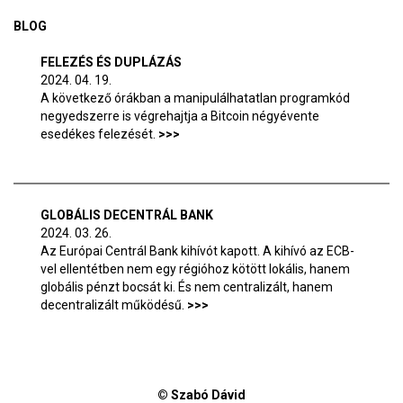
BLOG
FELEZÉS ÉS DUPLÁZÁS
2024. 04. 19.
A következő órákban a manipulálhatatlan programkód
negyedszerre is végrehajtja a Bitcoin négyévente
esedékes felezését.
GLOBÁLIS DECENTRÁL BANK
2024. 03. 26.
Az Európai Centrál Bank kihívót kapott. A kihívó az ECB-
vel ellentétben nem egy régióhoz kötött lokális, hanem
globális pénzt bocsát ki. És nem centralizált, hanem
decentralizált működésű.
© Szabó Dávid