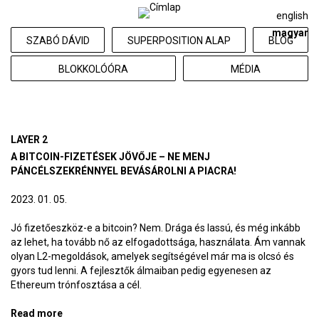
english
magyar
SZABÓ DÁVID
SUPERPOSITION ALAP
BLOG
BLOKKOLÓÓRA
MÉDIA
LAYER 2
A BITCOIN-FIZETÉSEK JÖVŐJE – NE MENJ
PÁNCÉLSZEKRÉNNYEL BEVÁSÁROLNI A PIACRA!
2023. 01. 05.
Jó fizetőeszköz-e a bitcoin? Nem. Drága és lassú, és még inkább
az lehet, ha tovább nő az elfogadottsága, használata. Ám vannak
olyan L2-megoldások, amelyek segítségével már ma is olcsó és
gyors tud lenni. A fejlesztők álmaiban pedig egyenesen az
Ethereum trónfosztása a cél.
Read more
about A bitcoin-fizetések jövője – ne menj