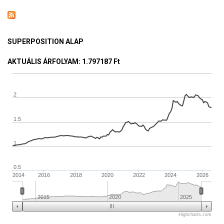
páncélszekrénnyel bevásárolni a piacra!
SUPERPOSITION ALAP
AKTUÁLIS ÁRFOLYAM
: 1.797187 Ft
2
1.5
1
0.5
2014
2016
2018
2020
2022
2024
2026
2015
2020
2025
Highcharts.com