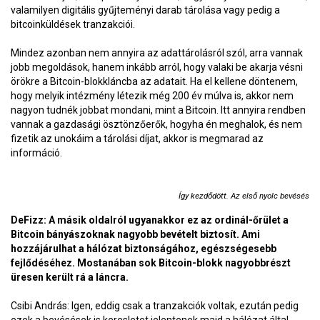
valamilyen digitális gyűjteményi darab tárolása vagy pedig a
bitcoinküldések tranzakciói.
Mindez azonban nem annyira az adattárolásról szól, arra vannak
jobb megoldások, hanem inkább arról, hogy valaki be akarja vésni
örökre a Bitcoin-blokkláncba az adatait. Ha el kellene döntenem,
hogy melyik intézmény létezik még 200 év múlva is, akkor nem
nagyon tudnék jobbat mondani, mint a Bitcoin. Itt annyira rendben
vannak a gazdasági ösztönzőerők, hogyha én meghalok, és nem
fizetik az unokáim a tárolási díjat, akkor is megmarad az
információ.
Így kezdődött. Az első nyolc bevésés
DeFizz: A másik oldalról ugyanakkor ez az ordinál-őrület a
Bitcoin bányászoknak nagyobb bevételt biztosít. Ami
hozzájárulhat a hálózat biztonságához, egészségesebb
fejlődéséhez. Mostanában sok Bitcoin-blokk nagyobbrészt
üresen került rá a láncra.
Csibi András: Igen, eddig csak a tranzakciók voltak, ezután pedig