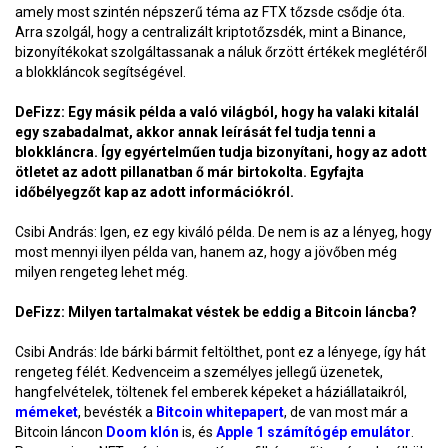
amely most szintén népszerű téma az FTX tőzsde csődje óta.
Arra szolgál, hogy a centralizált kriptotőzsdék, mint a Binance,
bizonyítékokat szolgáltassanak a náluk őrzött értékek meglétéről
a blokkláncok segítségével.
DeFizz: Egy másik példa a való világból, hogy ha valaki kitalál
egy szabadalmat, akkor annak leírását fel tudja tenni a
blokkláncra. Így egyértelműen tudja bizonyítani, hogy az adott
ötletet az adott pillanatban ő már birtokolta. Egyfajta
időbélyegzőt kap az adott információkról.
Csibi András: Igen, ez egy kiváló példa. De nem is az a lényeg, hogy
most mennyi ilyen példa van, hanem az, hogy a jövőben még
milyen rengeteg lehet még.
DeFizz: Milyen tartalmakat véstek be eddig a Bitcoin láncba?
Csibi András: Ide bárki bármit feltölthet, pont ez a lényege, így hát
rengeteg félét. Kedvenceim a személyes jellegű üzenetek,
hangfelvételek, töltenek fel emberek képeket a háziállataikról,
mémeket
, bevésték a
Bitcoin whitepapert
, de van most már a
Bitcoin láncon
Doom klón
is, és
Apple 1 számítógép emulátor
.