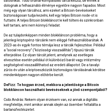
satoshikat. Több ordinál-kompatibilis tárca készül, de ennek a
dolognak a felhasználói élménye egyelőre nagyon fapados. Most
még egy olyan tárcához, ami ezeket a Bitcoin-bevéséseket
biztonságosan tudja kezelni, kell egy teljes Bitcoin node-ot is
futtatni. A teljes Bitcoin blokkláncot le kell tölteni és szinkronban
kell tartani, ami nem könnyű feladat.
De az tulajdonképpen minden blokkláncon probléma, hogy a
jelenlegi kriptopénz-tárcáink nem eléggé felhasználóbarátak. A
2023-as év egyik fontos témája lesz a tárcák fejlesztése. Például
a “social recovery” (“közösségi visszaállítás”) típusú tárcák
elterjedése. Ez olyan tárcát jelent, amelynek az esetleges
elvesztése esetén például öt különböző barát vagy intézmény
segítségével visszaállíthatod az eredeti állapotot. De a tavalyi
zűrös év után a kriptoeszközök biztonságos tárolásának kérdése
mindenképpen nagyon előtérbe került.
DeFizz: Te hogyan érzed, mekkora a jelentősége a Bitcoin
blokkláncon használható bevéséseknek a jövő szempontjából?
Csibi András: Nekem olyan érzésem van, ez annak a digitális
megfelelője, mint amikor annak idején az ősember feltalálta a
barlangfestészetet.