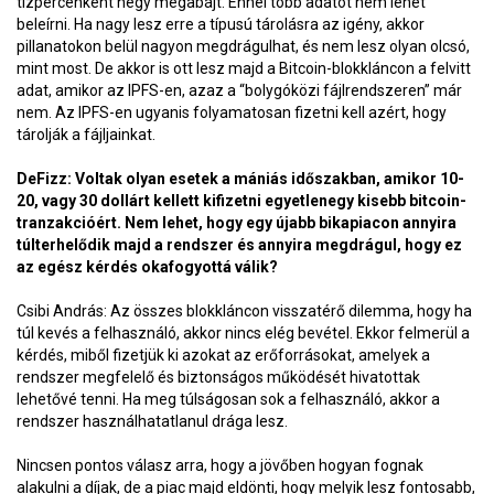
tízpercenként négy megabájt. Ennél több adatot nem lehet
beleírni. Ha nagy lesz erre a típusú tárolásra az igény, akkor
pillanatokon belül nagyon megdrágulhat, és nem lesz olyan olcsó,
mint most. De akkor is ott lesz majd a Bitcoin-blokkláncon a felvitt
adat, amikor az IPFS-en, azaz a “bolygóközi fájlrendszeren” már
nem. Az IPFS-en ugyanis folyamatosan fizetni kell azért, hogy
tárolják a fájljainkat.
DeFizz: Voltak olyan esetek a mániás időszakban, amikor 10-
20, vagy 30 dollárt kellett kifizetni egyetlenegy kisebb bitcoin-
tranzakcióért. Nem lehet, hogy egy újabb bikapiacon annyira
túlterhelődik majd a rendszer és annyira megdrágul, hogy ez
az egész kérdés okafogyottá válik?
Csibi András: Az összes blokkláncon visszatérő dilemma, hogy ha
túl kevés a felhasználó, akkor nincs elég bevétel. Ekkor felmerül a
kérdés, miből fizetjük ki azokat az erőforrásokat, amelyek a
rendszer megfelelő és biztonságos működését hivatottak
lehetővé tenni. Ha meg túlságosan sok a felhasználó, akkor a
rendszer használhatatlanul drága lesz.
Nincsen pontos válasz arra, hogy a jövőben hogyan fognak
alakulni a díjak, de a piac majd eldönti, hogy melyik lesz fontosabb,