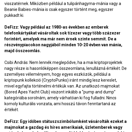
visszatérnek. Miközben például a tulipánhagyma-mánia vagy a
Beanie Babies-mánia is csak egyszer történt meg, egyszer
pukkadt ki.
DeFizz: Vagy például az 1980-as években az emberek
telefonkártyákat vásároltak sok tízezer vagy több százezer
forintért, amelyek ma már nem érnek szinte semmit. De a
részvénypiacokon nagyjából minden 10-20 évben van mánia,
majd összeomlás.
Csibi András: Nem lennék meglepődve, ha a mai kriptoprojektek
nagy része is hasonlóképpen összeomlana, lenullázná értékét. De
személyes véleményem, hogy egyes eszközök, például a
kriptopunk kollekció (CryptoPunks) iránt mindig lesz kereslet,
mivel egyfajta történelmi értékük van. Az unatkozó majmokat
(Bored Apes Yacht Club) viszont inkább a “pump and dump”
kategóriába sorolnám, amely várhatóan ki fog fulladni. Nincs
komoly kulturális vonzata, ami hosszú távon fenntartaná az
értékét.
DeFizz: Egy időben státuszszimbólumként vásárolták ezeket a
majmokat a gazdag és híres amerikaiak, üzletemberek vagy