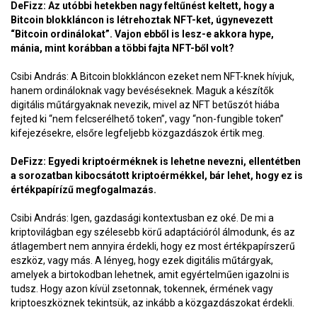
DeFizz: Az utóbbi hetekben nagy feltűnést keltett, hogy a
Bitcoin blokkláncon is létrehoztak NFT-ket, úgynevezett
“Bitcoin ordinálokat”. Vajon ebből is lesz-e akkora hype,
mánia, mint korábban a többi fajta NFT-ből volt?
Csibi András: A Bitcoin blokkláncon ezeket nem NFT-knek hívjuk,
hanem ordináloknak vagy bevéséseknek. Maguk a készítők
digitális műtárgyaknak nevezik, mivel az NFT betűszót hiába
fejted ki “nem felcserélhető token”, vagy “non-fungible token”
kifejezésekre, elsőre legfeljebb közgazdászok értik meg.
DeFizz: Egyedi kriptoérméknek is lehetne nevezni, ellentétben
a sorozatban kibocsátott kriptoérmékkel, bár lehet, hogy ez is
értékpapírízű megfogalmazás.
Csibi András: Igen, gazdasági kontextusban ez oké. De mi a
kriptovilágban egy szélesebb körű adaptációról álmodunk, és az
átlagembert nem annyira érdekli, hogy ez most értékpapírszerű
eszköz, vagy más. A lényeg, hogy ezek digitális műtárgyak,
amelyek a birtokodban lehetnek, amit egyértelműen igazolni is
tudsz. Hogy azon kívül zsetonnak, tokennek, érmének vagy
kriptoeszköznek tekintsük, az inkább a közgazdászokat érdekli.