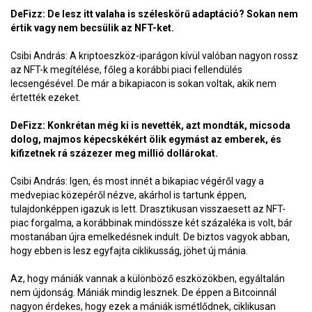
DeFizz: De lesz itt valaha is széleskörű adaptáció? Sokan nem
értik vagy nem becsülik az NFT-ket.
Csibi András: A kriptoeszköz-iparágon kívül valóban nagyon rossz
az NFT-k megítélése, főleg a korábbi piaci fellendülés
lecsengésével. De már a bikapiacon is sokan voltak, akik nem
értették ezeket.
DeFizz: Konkrétan még ki is nevették, azt mondták, micsoda
dolog, majmos képecskékért ölik egymást az emberek, és
kifizetnek rá százezer meg millió dollárokat.
Csibi András: Igen, és most innét a bikapiac végéről vagy a
medvepiac közepéről nézve, akárhol is tartunk éppen,
tulajdonképpen igazuk is lett. Drasztikusan visszaesett az NFT-
piac forgalma, a korábbinak mindössze két százaléka is volt, bár
mostanában újra emelkedésnek indult. De biztos vagyok abban,
hogy ebben is lesz egyfajta ciklikusság, jöhet új mánia.
Az, hogy mániák vannak a különböző eszközökben, egyáltalán
nem újdonság. Mániák mindig lesznek. De éppen a Bitcoinnál
nagyon érdekes, hogy ezek a mániák ismétlődnek, ciklikusan