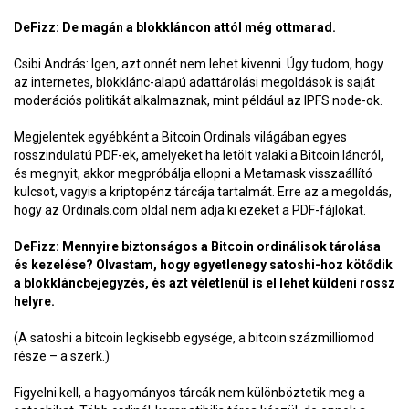
DeFizz: De magán a blokkláncon attól még ottmarad.
Csibi András: Igen, azt onnét nem lehet kivenni. Úgy tudom, hogy
az internetes, blokklánc-alapú adattárolási megoldások is saját
moderációs politikát alkalmaznak, mint például az IPFS node-ok.
Megjelentek egyébként a Bitcoin Ordinals világában egyes
rosszindulatú PDF-ek, amelyeket ha letölt valaki a Bitcoin láncról,
és megnyit, akkor megpróbálja ellopni a Metamask visszaállító
kulcsot, vagyis a kriptopénz tárcája tartalmát. Erre az a megoldás,
hogy az Ordinals.com oldal nem adja ki ezeket a PDF-fájlokat.
DeFizz: Mennyire biztonságos a Bitcoin ordinálisok tárolása
és kezelése? Olvastam, hogy egyetlenegy satoshi-hoz kötődik
a blokkláncbejegyzés, és azt véletlenül is el lehet küldeni rossz
helyre.
(A satoshi a bitcoin legkisebb egysége, a bitcoin százmilliomod
része – a szerk.)
Figyelni kell, a hagyományos tárcák nem különböztetik meg a