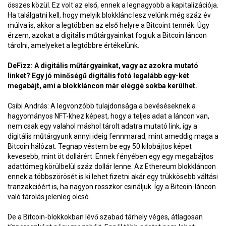
összes közül. Ez volt az első, ennek a legnagyobb a kapitalizációja.
Ha találgatni kell, hogy melyik blokklánc lesz velünk még száz év
múlva is, akkor a legtöbben az első helyre a Bitcoint tennék. Úgy
érzem, azokat a digitális műtárgyainkat fogjuk a Bitcoin láncon
tárolni, amelyeket a legtöbbre értékelünk.
DeFizz: A digitális műtárgyainkat, vagy az azokra mutató
linket? Egy jó minőségű digitális fotó legalább egy-két
megabájt, ami a blokkláncon már eléggé sokba kerülhet.
Csibi András: A legvonzóbb tulajdonsága a bevéséseknek a
hagyományos NFT-khez képest, hogy a teljes adat a láncon van,
nem csak egy valahol máshol tárolt adatra mutató link, így a
digitális műtárgyunk annyi ideig fennmarad, mint ameddig maga a
Bitcoin hálózat. Tegnap véstem be egy 50 kilobájtos képet
kevesebb, mint öt dollárért. Ennek fényében egy egy megabájtos
adattömeg körülbelül száz dollár lenne. Az Ethereum blokkláncon
ennek a többszörösét is ki lehet fizetni akár egy trükkösebb váltási
tranzakcióért is, ha nagyon rosszkor csináljuk. Így a Bitcoin-láncon
való tárolás jelenleg olcsó.
De a Bitcoin-blokkokban lévő szabad tárhely véges, átlagosan