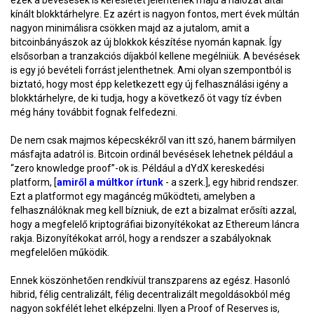
ezek a bevésések is keresletet jelentenek majd a hálózat által
kínált blokktárhelyre. Ez azért is nagyon fontos, mert évek múltán
nagyon minimálisra csökken majd az a jutalom, amit a
bitcoinbányászok az új blokkok készítése nyomán kapnak. Így
elsősorban a tranzakciós díjakból kellene megélniük. A bevésések
is egy jó bevételi forrást jelenthetnek. Ami olyan szempontból is
biztató, hogy most épp keletkezett egy új felhasználási igény a
blokktárhelyre, de ki tudja, hogy a következő öt vagy tíz évben
még hány továbbit fognak felfedezni.
De nem csak majmos képecskékről van itt szó, hanem bármilyen
másfajta adatról is. Bitcoin ordinál bevésések lehetnek például a
“zero knowledge proof”-ok is. Például a dYdX kereskedési
platform, [
amiről a múltkor írtunk
- a szerk.], egy hibrid rendszer.
Ezt a platformot egy magáncég működteti, amelyben a
felhasználóknak meg kell bízniuk, de ezt a bizalmat erősíti azzal,
hogy a megfelelő kriptográfiai bizonyítékokat az Ethereum láncra
rakja. Bizonyítékokat arról, hogy a rendszer a szabályoknak
megfelelően működik.
Ennek köszönhetően rendkívül transzparens az egész. Hasonló
hibrid, félig centralizált, félig decentralizált megoldásokból még
nagyon sokfélét lehet elképzelni. Ilyen a Proof of Reserves is,