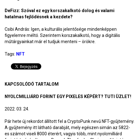
DeFizz: Szóval ez egy korszakalkotó dolog és valami
hatalmas fejlődésnek a kezdete?
Csibi András: Igen, a kulturális jelentősége mindenképpen
figyelemre méltó. Szerintem korszakalkotó, hogy a digitális
műtárgyainkat már el tudjuk menteni – örökre.
Tags:
NFT
KAPCSOLÓDÓ TARTALOM
NYOLCMILLIÁRD FORINT EGY PIXELES KÉPÉRT? TUTI ÜZLET!
2022. 03. 24.
Pár hete új rekordot állított fel a CryptoPunk nevű NFT-gyűjtemény.
A gyűjtemény itt látható darabját, mely egészen simán az 5822-
es számot viseli 8000 éterért, vagyis több, mint nyolcmilliárd