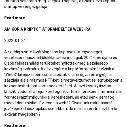
forintért vásárolta meg Deepak Thapliyal, a Chain nevű kriptós
startup vezérigazgatója.
Read more
about Nyolcmilliárd forint egy pixeles képért? Tuti
üzlet!
AMIKOR A KRIPTÓT ÁTBRANDELTÉK WEB3-RA
2022. 01. 24.
Az eddig szinte kizárólagosan kriptovaluta-egyenlegek
vezetésére használt blokklánc-technológiák 2021-ben újabb és
újabb felhasználási területeket nyitottak meg a szélesebb
közönség számára. Az év végére a kriptóforradalmár víziók a
“Web3” kifejezésben csúcsosodtak ki, ami egyszerre gyűjti a
zászlaja alá a majmos NFT-ket, a metaverzumot és legfőképpen a
központosított hatalom megkerülését. A jövő kristálytisztán
látszik: vödörrel a fejünkön fogunk virtuális terekben harmincmillió
forintos rajzfilmfigurákkal kereskedeni, és ettől senki sem fog
megvédeni minket. Ez lenne a web3? Olvastunk már hasonló
jövőképeket disztópikus sci-fi-kben, de miért szeretné ezt bárki
aktívan megépíteni?
Read more
about Amikor a kriptót átbrandelték web3-ra