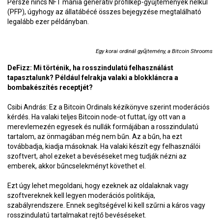
Persze nincs NFT mánia generatív profilkép-gyűjtemények nélkül
(PFP), úgyhogy az állatábécé összes bejegyzése megtalálható
legalább ezer példányban.
Egy korai ordinál gyűjtemény, a Bitcoin Shrooms
DeFizz: Mi történik, ha rosszindulatú felhasználást
tapasztalunk? Például felrakja valaki a blokkláncra a
bombakészítés receptjét?
Csibi András: Ez a Bitcoin Ordinals kézikönyve szerint moderációs
kérdés. Ha valaki teljes Bitcoin node-ot futtat, így ott van a
merevlemezén egyesek és nullák formájában a rosszindulatú
tartalom, az önmagában még nem bűn. Az a bűn, ha ezt
továbbadja, kiadja másoknak. Ha valaki készít egy felhasználói
szoftvert, ahol ezeket a bevéséseket meg tudják nézni az
emberek, akkor bűncselekményt követhet el.
Ezt úgy lehet megoldani, hogy ezeknek az oldalaknak vagy
szoftvereknek kell legyen moderációs politikája,
szabályrendszere. Ennek segítségével ki kell szűrni a káros vagy
rosszindulatú tartalmakat rejtő bevéséseket.