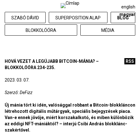
english
magyar
SZABÓ DÁVID
SUPERPOSITION ALAP
BLOG
BLOKKOLÓÓRA
MÉDIA
HOVÁ VEZET A LEGÚJABB BITCOIN-MÁNIA? –
RSS
BLOKKOLÓÓRA 234-235.
2023. 03. 07.
Szerző: DeFizz
Új mánia tört ki idén, valósággal robbant a Bitcoin-blokkláncon
létrehozott digitális műtárgyak, speciális bejegyzések piaca.
Van-e ennek jövője, miért korszakalkotó, és miben különbözik
az eddigi NFT-mániáktól? – interjú Csibi András blokklánc-
szakértővel.