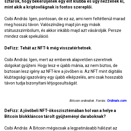
sztárok, hogy bekerüljenek egy elit klubba és úgy nézzenek ki,
mint akik a kriptovilágnak is fontos szereplői.
Csibi András: Igen, pontosan, de ez az, ami nem feltétlenül marad
meg hosszú távon. Valószínűleg majd jön egy másik
státuszszimbólum, és akkor inkább majd azt vásárolják. Persze
mindez csak spekuláció.
DeFizz: Tehát az NFT-k még visszatérhetnek.
Csibi András: Igen, mert az emberek alapvetően szeretnek
dolgokat gyűjteni. Hogy lesz-e újabb mánia, az nem biztos, de
biztosan lesz igény az NFT-kre a jövőben is. Az NFT mint digitális
klubtagsági igazolvány egy újabb elképzelés, ami csak hosszabb
távon tudja bizonyítani létjogosultságát.
Bitcoin ordinálok. Forrás:
Ordinals.com
DeFizz: A jövőbeli NFT-ökoszisztémában hol van a helye a
Bitcoin blokkláncon tárolt gyűjteményi daraboknak?
Csibi András: A Bitcoin mégiscsak a legpatinásabb hálózat az