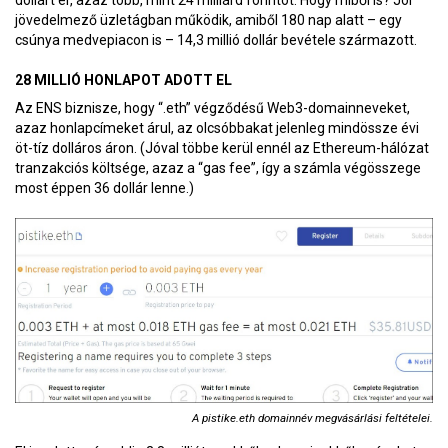
dollárt ér, azaz több, mint 24 milliárd forintot. Hogy miből is? Jól
jövedelmező üzletágban működik, amiből 180 nap alatt – egy
csúnya medvepiacon is – 14,3 millió dollár bevétele származott.
28 MILLIÓ HONLAPOT ADOTT EL
Az ENS biznisze, hogy “.eth” végződésű Web3-domainneveket,
azaz honlapcímeket árul, az olcsóbbakat jelenleg mindössze évi
öt-tíz dolláros áron. (Jóval többe kerül ennél az Ethereum-hálózat
tranzakciós költsége, azaz a “gas fee”, így a számla végösszege
most éppen 36 dollár lenne.)
A pistike.eth domainnév megvásárlási feltételei.