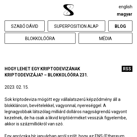
english
magyar
SZABÓ DÁVID
SUPERPOSITION ALAP
BLOG
BLOKKOLÓÓRA
MÉDIA
HOGY LEHET EGY KRIPTODEVIZÁNAK
RSS
KRIPTODEVIZÁJA? – BLOKKOLÓÓRA 231.
2023. 02. 15.
Sok kriptodeviza mögött egy vállalatszerű képződmény áll a
blokkláncon, bevételekkel, vagyonnal, nyereséggel. A
legnagyobbak látszólag milliárd dolláros nagyságrendű vagyont
kezelnek, de ha csak a likvid kriptóérméket vesszük figyelembe,
akkor is százmilliókról van szó.
Egy aprócska hír januárban arról szólt, hogy az ENS (Ethereum