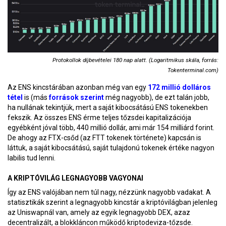
Protokollok díjbevételei 180 nap alatt. (Logaritmikus skála, forrás:
Tokenterminal.com)
Az ENS kincstárában azonban még van egy
172 millió dolláros
tétel
is (más
források szerint
még nagyobb), de ezt talán jobb,
ha nullának tekintjük, mert a saját kibocsátású ENS tokenekben
fekszik. Az összes ENS érme teljes tőzsdei kapitalizációja
egyébként jóval több, 440 millió dollár, ami már 154 milliárd forint.
De ahogy az FTX-csőd (az FTT tokenek története) kapcsán is
láttuk, a saját kibocsátású, saját tulajdonú tokenek értéke nagyon
labilis tud lenni.
A KRIPTÓVILÁG LEGNAGYOBB VAGYONAI
Így az ENS valójában nem túl nagy, nézzünk nagyobb vadakat. A
statisztikák szerint a legnagyobb kincstár a kriptóvilágban jelenleg
az Uniswapnál van, amely az egyik legnagyobb DEX, azaz
decentralizált, a blokkláncon működő kriptodeviza-tőzsde.