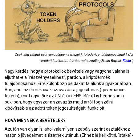
Csak alig valami csurran-csöppen a mezei kriptodeviza-tulajdonosoknak? (Az
eredeti karikatúra forrása valószínűleg Ercan Baysal,
Flickr
.)
Nagy kérdés, hogy a protokollok bevétele vagy vagyona valaha is
eljuthat-e a “részvényesekhez”, pardon, a kriptóérmék
tulajdonosaihoz. Erre különböző példákat találunk a gyakorlatban.
Van, ahol az érmék csak szavazásra jogosítanak (governance
tokens), mint egyelőre az UNI és az ENS. Bár itt is benne van a
pakliban, hogy egyszer a szavazás majd arról fog szólni,
kibővítsék-e az adott token jogosultságait, funkcióit.
HOVÁ MENNEK A BEVÉTELEK?
Azután van olyan is, ahol valamilyen szabály szerint osztalékhoz
hasonló jövedelmet is fizetnek utánuk. (Ehhez le kell kötni, “stake”-