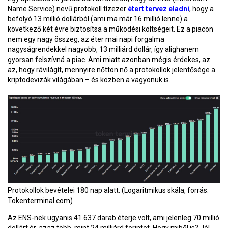
Name Service) nevű protokoll tízezer
étert tervez eladni
, hogy a
befolyó 13 millió dollárból (ami ma már 16 millió lenne) a
következő két évre biztosítsa a működési költségeit. Ez a piacon
nem egy nagy összeg, az éter mai napi forgalma
nagyságrendekkel nagyobb, 13 milliárd dollár, így alighanem
gyorsan felszívná a piac. Ami miatt azonban mégis érdekes, az
az, hogy rávilágít, mennyire nőttön nő a protokollok jelentősége a
kriptodevizák világában – és közben a vagyonuk is.
Protokollok bevételei 180 nap alatt. (Logaritmikus skála, forrás:
Tokenterminal.com)
Az ENS-nek ugyanis 41.637 darab éterje volt, ami jelenleg 70 millió