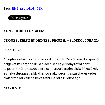
Tags:
ENS
protokoll
DEX
KAPCSOLÓDÓ TARTALOM
CEX-SZEL KELSZ ÉS DEX-SZEL FEKSZEL – BLOKKOLÓÓRA 224.
2022. 11. 23.
A kriptovaluta-szektort megrázkódtató FTX-csőd miatt alapvető
dolgokat kell átgondolni a piacon. Az egyik irányzat szerint
teljesen ki kéne küszöbölni a centralizált kriptovaluta-tőzsdéket,
és helyettük igazi, a blokkláncon lakó decentralizált kereskedési
platformokat kellene bevezetni. De mi a különbség?
Read more
about CEX-szel kelsz és DEX-szel fekszel –
BlokkolóÓra 224.