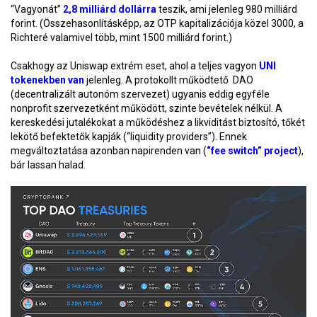
“Vagyonát”
2,8 milliárd dollárra
teszik, ami jelenleg 980 milliárd
forint. (Összehasonlításképp, az OTP kapitalizációja közel 3000, a
Richteré valamivel több, mint 1500 milliárd forint.)
Csakhogy az Uniswap extrém eset, ahol a teljes vagyon
UNI
tokenekben van
jelenleg. A protokollt működtető DAO
(decentralizált autonóm szervezet) ugyanis eddig egyféle
nonprofit szervezetként működött, szinte bevételek nélkül. A
kereskedési jutalékokat a működéshez a likviditást biztosító, tőkét
lekötő befektetők kapják (“liquidity providers”). Ennek
megváltoztatása azonban napirenden van (
“fee switch” project
),
bár lassan halad.