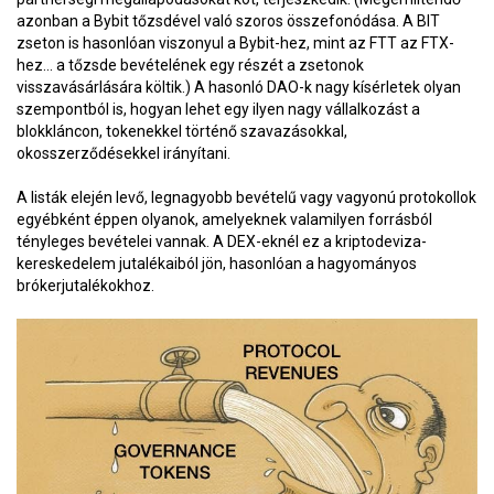
azonban a Bybit tőzsdével való szoros összefonódása. A BIT
zseton is hasonlóan viszonyul a Bybit-hez, mint az FTT az FTX-
hez… a tőzsde bevételének egy részét a zsetonok
visszavásárlására költik.) A hasonló DAO-k nagy kísérletek olyan
szempontból is, hogyan lehet egy ilyen nagy vállalkozást a
blokkláncon, tokenekkel történő szavazásokkal,
okosszerződésekkel irányítani.
A listák elején levő, legnagyobb bevételű vagy vagyonú protokollok
egyébként éppen olyanok, amelyeknek valamilyen forrásból
tényleges bevételei vannak. A DEX-eknél ez a kriptodeviza-
kereskedelem jutalékaiból jön, hasonlóan a hagyományos
brókerjutalékokhoz.