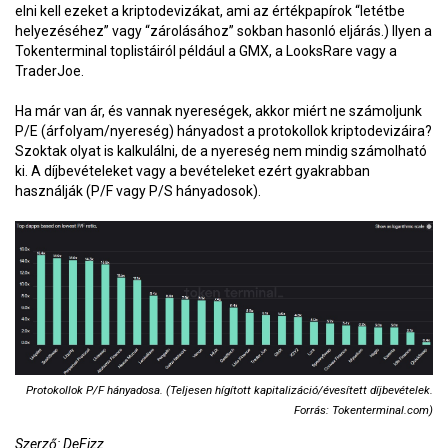
elni kell ezeket a kriptodevizákat, ami az értékpapírok “letétbe
helyezéséhez” vagy “zárolásához” sokban hasonló eljárás.) Ilyen a
Tokenterminal toplistáiról például a GMX, a LooksRare vagy a
TraderJoe.
Ha már van ár, és vannak nyereségek, akkor miért ne számoljunk
P/E (árfolyam/nyereség) hányadost a protokollok kriptodevizáira?
Szoktak olyat is kalkulálni, de a nyereség nem mindig számolható
ki. A díjbevételeket vagy a bevételeket ezért gyakrabban
használják (P/F vagy P/S hányadosok).
Protokollok P/F hányadosa. (Teljesen hígított kapitalizáció/évesített díjbevételek.
Forrás: Tokenterminal.com)
Szerző: DeFizz