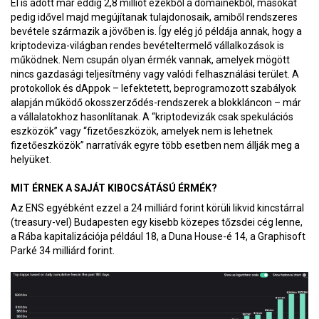
El is adott már eddig 2,8 milliót ezekből a domainekből, másokat
pedig idővel majd megújítanak tulajdonosaik, amiből rendszeres
bevétele származik a jövőben is. Így elég jó példája annak, hogy a
kriptodeviza-világban rendes bevételtermelő vállalkozások is
működnek. Nem csupán olyan érmék vannak, amelyek mögött
nincs gazdasági teljesítmény vagy valódi felhasználási terület. A
protokollok és dAppok – lefektetett, beprogramozott szabályok
alapján működő okosszerződés-rendszerek a blokkláncon – már
a vállalatokhoz hasonlítanak. A “kriptodevizák csak spekulációs
eszközök” vagy “fizetőeszközök, amelyek nem is lehetnek
fizetőeszközök” narratívák egyre több esetben nem állják meg a
helyüket.
MIT ÉRNEK A SAJÁT KIBOCSÁTÁSÚ ÉRMÉK?
Az ENS egyébként ezzel a 24 milliárd forint körüli likvid kincstárral
(treasury-vel) Budapesten egy kisebb közepes tőzsdei cég lenne,
a Rába kapitalizációja például 18, a Duna House-é 14, a Graphisoft
Parké 34 milliárd forint.