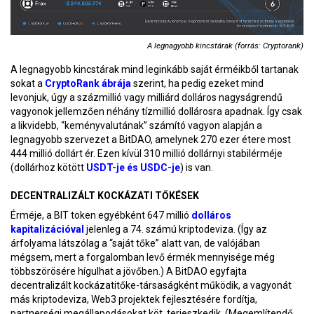
A legnagyobb kincstárak (forrás: Cryptorank)
A legnagyobb kincstárak mind leginkább saját érméikből tartanak
sokat a
CryptoRank ábrája
szerint, ha pedig ezeket mind
levonjuk, úgy a százmillió vagy milliárd dolláros nagyságrendű
vagyonok jellemzően néhány tízmillió dollárosra apadnak. Így csak
a likvidebb, “keményvalutának” számító vagyon alapján a
legnagyobb szervezet a BitDAO, amelynek 270 ezer étere most
444 millió dollárt ér. Ezen kívül 310 millió dollárnyi stabilérméje
(dollárhoz kötött
USDT-je és USDC-je
) is van.
DECENTRALIZÁLT KOCKÁZATI TŐKÉSEK
Érméje, a BIT token egyébként 647 millió
dolláros
kapitalizációval
jelenleg a 74. számú kriptodeviza. (Így az
árfolyama látszólag a “saját tőke” alatt van, de valójában
mégsem, mert a forgalomban levő érmék mennyisége még
többszörösére hígulhat a jövőben.) A BitDAO egyfajta
decentralizált kockázatitőke-társaságként működik, a vagyonát
más kriptodeviza, Web3 projektek fejlesztésére fordítja,
partnerségi megállapodásokat köt, terjeszkedik. (Megemlítendő